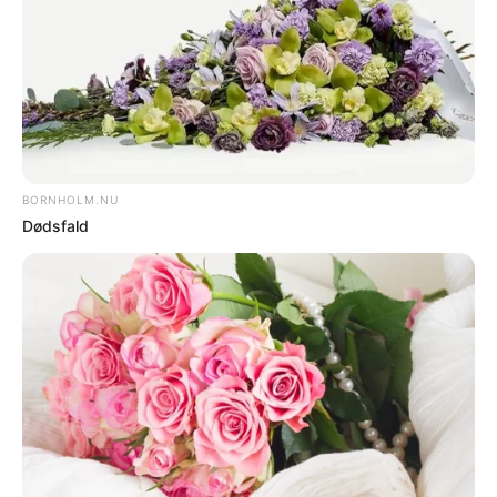
DØDSFALD
Dødsfald