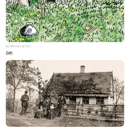
NYHEDER
18-årig dømt skyldig i sag om narkosalg
NOTER
Overskud i tøjbutik i Nexø