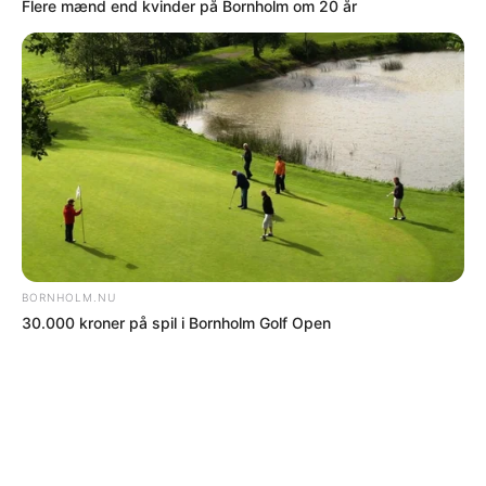
NOTER
SFs Leif Olsen imod trætophytter
NOTER
En indlagt med corona på hospitalet