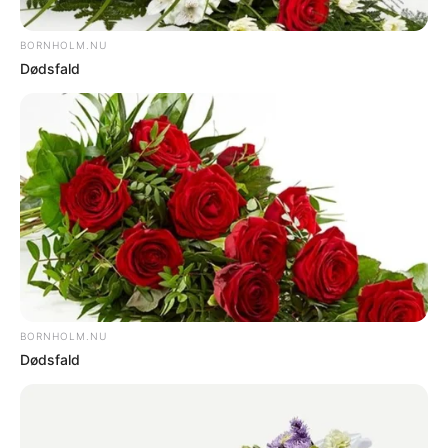
Område afspærret efter jordskred ved Opalsøen
NOTER
Pitstop Bornholm tvangsopløst