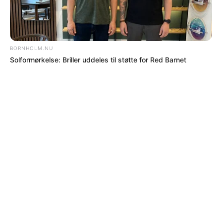
DØDSFALD
Dødsfald