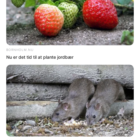
NYHEDER
Effektiv trafikkontrol afslørede meget
NYHEDER
Bilist påvirket af kokain