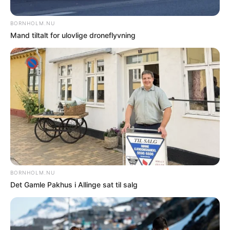
Olieforurening i Hasle Havn
NYHEDER
Tre teenagerer dømt for overfald