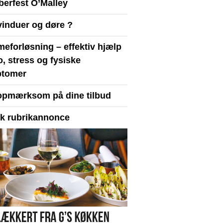
berfest O’Malley
vinduer og døre ?
eforløsning – effektiv hjælp
ro, stress og fysiske
tomer
opmærksom på dine tilbud
yk rubrikannonce