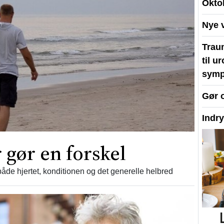
Okto
Nye 
Traum
til u
symp
Gør 
Indr
 gør en forskel
åde hjertet, konditionen og det generelle helbred