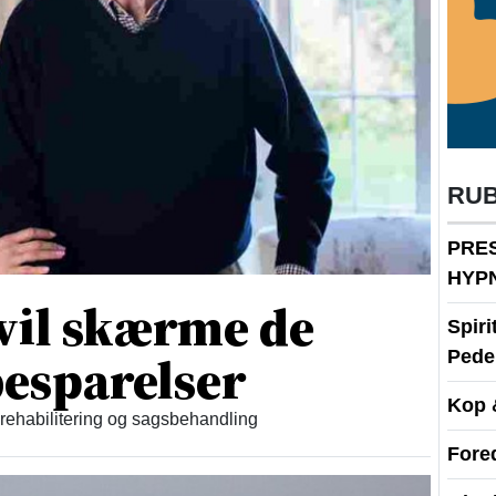
RU
PRE
HYP
vil skærme de
Spir
esparelser
Peder
Kop 
 rehabilitering og sagsbehandling
Fore