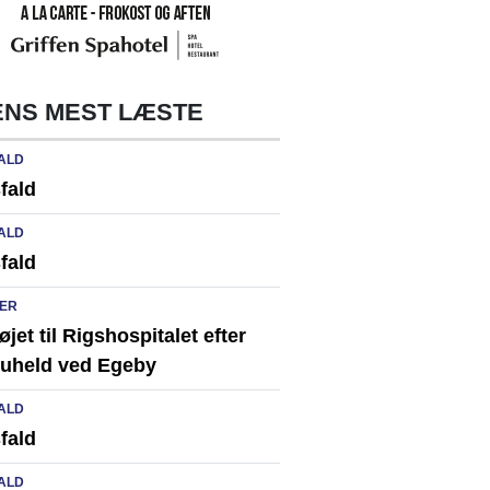
NS MEST LÆSTE
ALD
fald
ALD
fald
ER
løjet til Rigshospitalet efter
ikuheld ved Egeby
ALD
fald
ALD