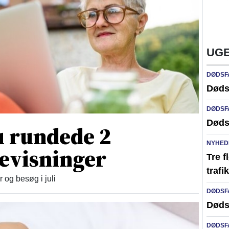
UGE
DØDSF
Døds
DØDSF
Døds
 rundede 2
NYHED
devisninger
Tre f
traf
og besøg i juli
DØDSF
Døds
DØDSF