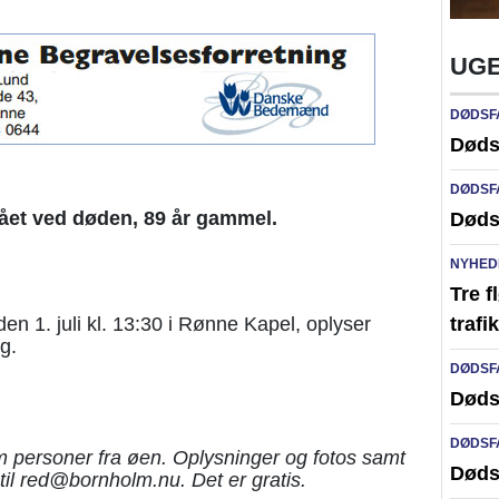
UGE
DØDSF
Døds
DØDSF
gået ved døden, 89 år gammel.
Døds
NYHED
Tre f
traf
en 1. juli kl. 13:30 i Rønne Kapel, oplyser
g.
DØDSF
Døds
DØDSF
 personer fra øen. Oplysninger og fotos samt
Døds
til red@bornholm.nu. Det er gratis.