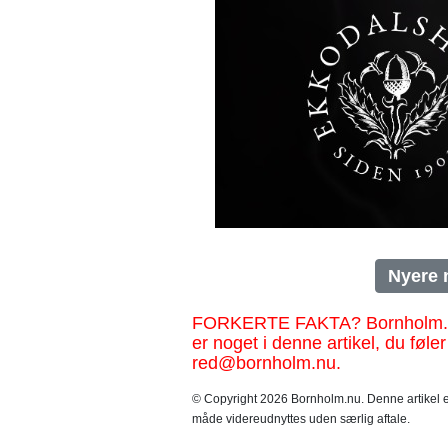
Nyere 
FORKERTE FAKTA? Bornholm.nu sk
er noget i denne artikel, du føler
red@bornholm.nu.
© Copyright 2026 Bornholm.nu. Denne artikel er
måde videreudnyttes uden særlig aftale.