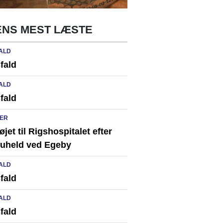
NS MEST LÆSTE
ALD
fald
ALD
fald
ER
løjet til Rigshospitalet efter
ikuheld ved Egeby
ALD
fald
ALD
fald