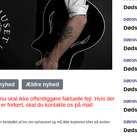
Døds
DØDSF
Døds
DØDSF
Døds
DØDSF
Døds
DØDSF
nyhed
Ældre nyhed
Døds
al ikke offentliggøre faktuelle fejl. Hvis der
DØDSF
 er forkert, skal du kontakte os på mail:
Døds
DØDSF
 beskyttet af lov om ophavsret og må ikke kopieres eller på anden
Døds