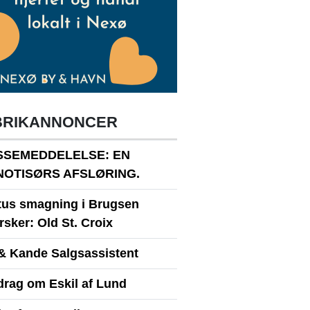
BRIKANNONCER
SSEMEDDELELSE: EN
NOTISØRS AFSLØRING.
itus smagning i Brugsen
sker: Old St. Croix
& Kande Salgsassistent
drag om Eskil af Lund