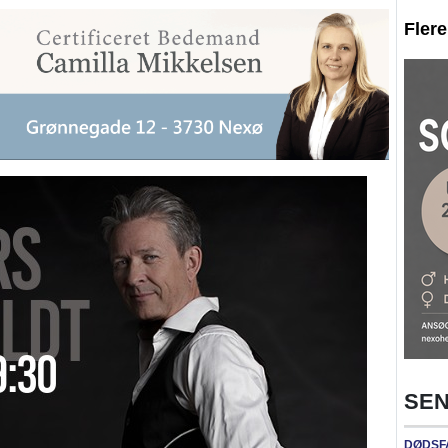
Fler
SEN
DØDSF