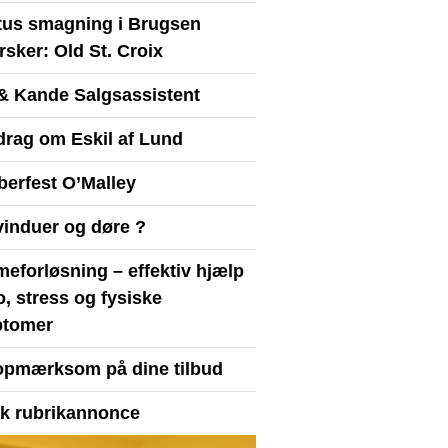
itus smagning i Brugsen
sker: Old St. Croix
& Kande Salgsassistent
drag om Eskil af Lund
berfest O’Malley
vinduer og døre ?
eforløsning – effektiv hjælp
ro, stress og fysiske
tomer
opmærksom på dine tilbud
yk rubrikannonce