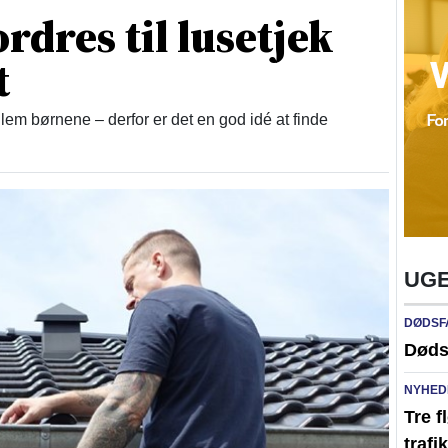
rdres til lusetjek
t
lem børnene – derfor er det en god idé at finde
UGE
DØDSF
Døds
NYHED
Tre f
traf