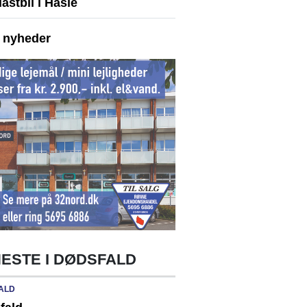
astbil i Hasle
e nyheder
ESTE I DØDSFALD
ALD