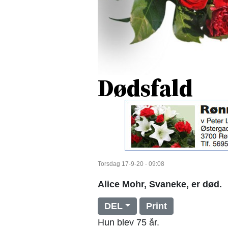
Dødsfald
Torsdag 17-9-20 - 09:08
Alice Mohr, Svaneke, er død.
DEL
Print
Hun blev 75 år.