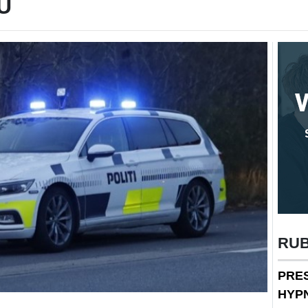
U
RU
PRE
HYP