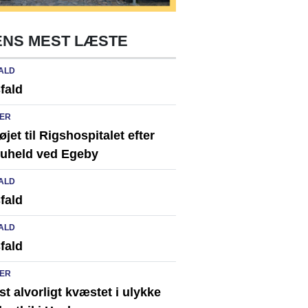
NS MEST LÆSTE
ALD
fald
ER
løjet til Rigshospitalet efter
ikuheld ved Egeby
ALD
fald
ALD
fald
ER
st alvorligt kvæstet i ulykke