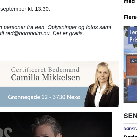
med l
 september kl. 13:30.
Fler
 personer fra øen. Oplysninger og fotos samt
til red@bornholm.nu. Det er gratis.
SEN
DØDSF