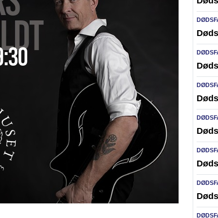
Døds
DØDSF
Døds
DØDSF
Døds
DØDSF
Døds
DØDSF
Døds
DØDSF
Døds
DØDSF
Døds
DØDSF