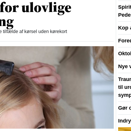
 for ulovlige
Spir
ing
Peder
Kop 
re tilfælde af kørsel uden kørekort
Fore
Okto
Nye 
Traum
til u
symp
Gør 
Indr