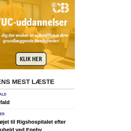
NS MEST LÆSTE
ALD
fald
ER
løjet til Rigshospitalet efter
ikuheld ved Egeby