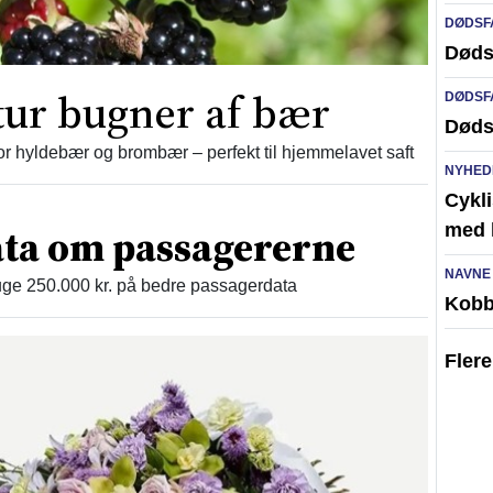
DØDSF
Døds
ur bugner af bær
DØDSF
Døds
r hyldebær og brombær – perfekt til hjemmelavet saft
NYHED
Cykli
med l
ta om passagererne
NAVNE
e 250.000 kr. på bedre passagerdata
Kobb
Fler