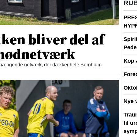
RU
PRE
HYP
en bliver del af
Spir
t nødnetværk
Peder
Kop 
enhængende netværk, der dækker hele Bornholm
Fore
Okto
Nye 
Traum
til u
symp