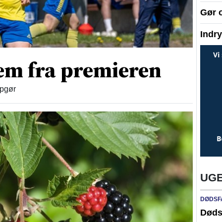
Gør 
Indr
em fra premieren
opgør
UGE
DØDSF
Døds