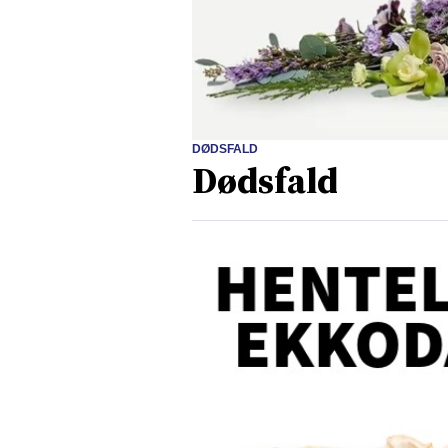
DØDSFALD
Dødsfald