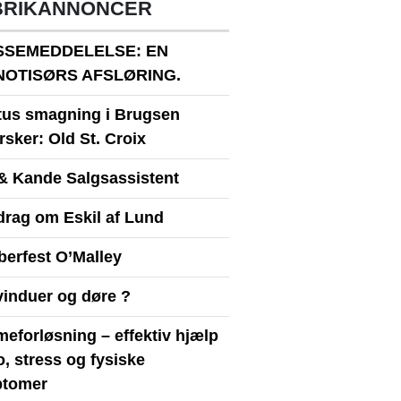
BRIKANNONCER
SSEMEDDELELSE: EN
NOTISØRS AFSLØRING.
itus smagning i Brugsen
sker: Old St. Croix
& Kande Salgsassistent
drag om Eskil af Lund
berfest O’Malley
vinduer og døre ?
eforløsning – effektiv hjælp
ro, stress og fysiske
tomer