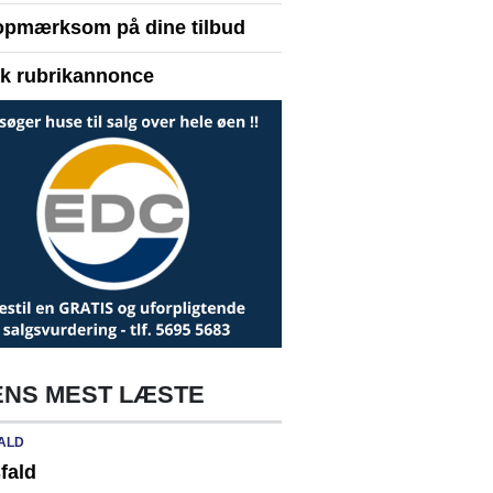
opmærksom på dine tilbud
yk rubrikannonce
NS MEST LÆSTE
ALD
fald