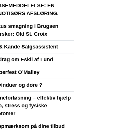
SSEMEDDELELSE: EN
NOTISØRS AFSLØRING.
itus smagning i Brugsen
sker: Old St. Croix
& Kande Salgsassistent
drag om Eskil af Lund
berfest O’Malley
vinduer og døre ?
eforløsning – effektiv hjælp
ro, stress og fysiske
tomer
opmærksom på dine tilbud