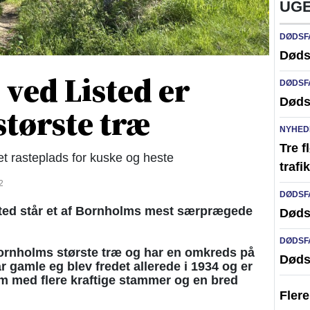
UGE
DØDSF
Døds
 ved Listed er
DØDSF
Døds
tørste træ
NYHED
Tre f
 rasteplads for kuske og heste
traf
2
DØDSF
sted står et af Bornholms mest særprægede
Døds
DØDSF
ornholms største træ og har en omkreds på
Døds
 gamle eg blev fredet allerede i 1934 og er
m med flere kraftige stammer og en bred
Fler