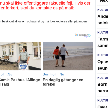
i Ne
al ikke offentliggøre faktuelle fejl. Hvis der
 er forkert, skal du kontakte os på mail:
KULTU
Ander
 beskyttet af lov om ophavsret og må ikke kopieres eller på anden
solo
KULTU
Farm
samm
KULTU
Ople
svun
KULTU
Born
barn
KULTU
Over