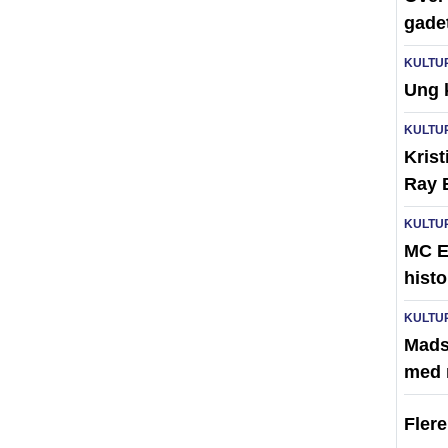
gade
KULTU
Ung 
KULTU
Krist
Ray 
KULTU
MC E
histo
KULTU
Mads
med 
Fler