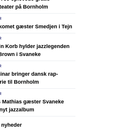
teater på Bornholm
R
komet gæster Smedjen i Tejn
R
in Korb hylder jazzlegenden
Brown i Svaneke
R
inar bringer dansk rap-
rie til Bornholm
R
 Mathias gæster Svaneke
nyt jazzalbum
e nyheder