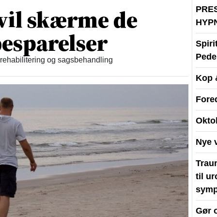
vil skærme de
PRE
HYP
esparelser
Spir
Peder
 rehabilitering og sagsbehandling
Kop 
Fore
Okto
Nye 
Traum
til u
symp
Gør 