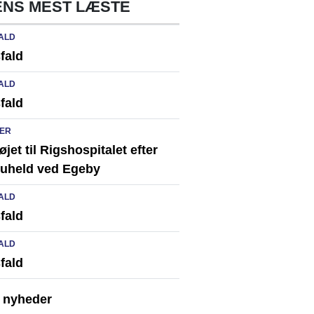
NS MEST LÆSTE
ALD
fald
ALD
fald
ER
løjet til Rigshospitalet efter
ikuheld ved Egeby
ALD
fald
ALD
fald
e nyheder