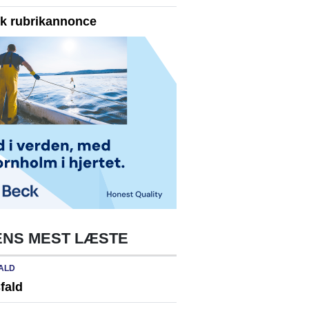
yk rubrikannonce
NS MEST LÆSTE
ALD
fald