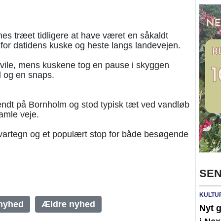
es træet tidligere at have været en såkaldt
for datidens kuske og heste langs landevejen.
vile, mens kuskene tog en pause i skyggen
 og en snaps.
ndt på Bornholm og stod typisk tæt ved vandløb
amle veje.
t vartegn og et populært stop for både besøgende
SEN
KULTU
nyhed
Ældre nyhed
Nyt g