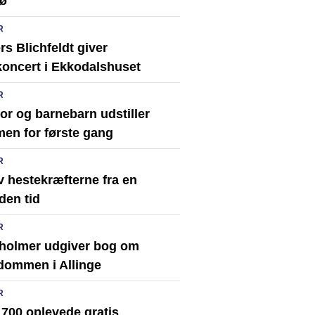
xø
R
s Blichfeldt giver
koncert i Ekkodalshuset
R
or og barnebarn udstiller
en for første gang
R
v hestekræfterne fra en
den tid
R
holmer udgiver bog om
dommen i Allinge
R
 700 oplevede gratis