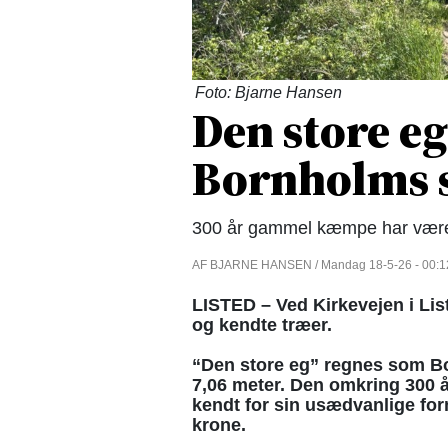
Foto: Bjarne Hansen
Den store eg
Bornholms s
300 år gammel kæmpe har været
AF BJARNE HANSEN / Mandag 18-5-26 - 00:1
LISTED – Ved Kirkevejen i Li
og kendte træer.
“Den store eg” regnes som B
7,06 meter. Den omkring 300 år
kendt for sin usædvanlige for
krone.