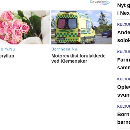
Nyt g
i Ne
KULTU
Ander
solo
KULTU
Farm
samm
KULTU
Ople
svun
KULTU
Born
barn