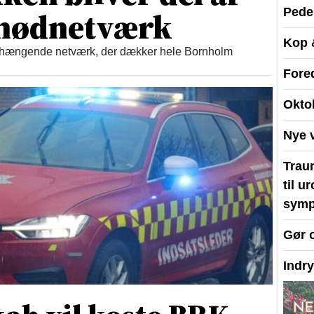
t nødnetværk
Peder
Kop 
enhængende netværk, der dækker hele Bornholm
Fore
Okto
Nye 
Traum
til u
symp
Gør 
Indr