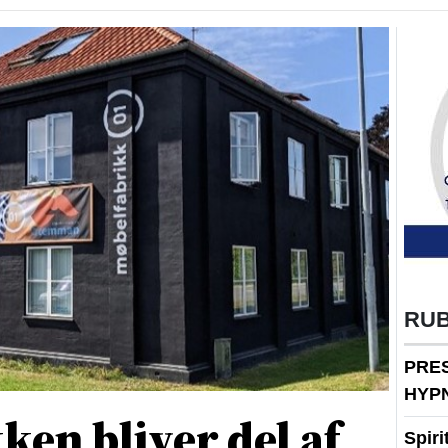
RU
PRE
HYP
en bliver del af
Spir