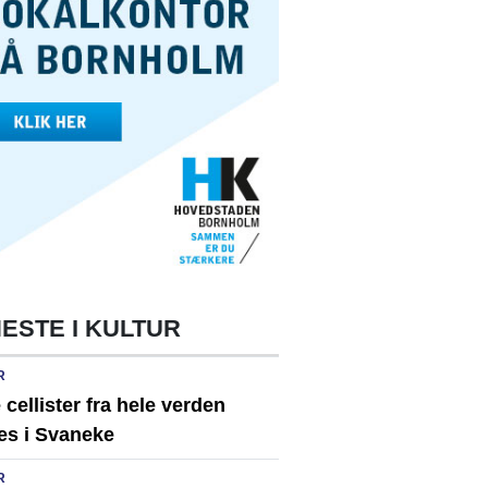
ESTE I KULTUR
R
cellister fra hele verden
es i Svaneke
R