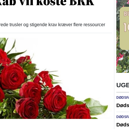
ab vil koste BRK
 trusler og stigende krav kræver flere ressourcer
UGE
DØDSF
Døds
DØDSF
Døds