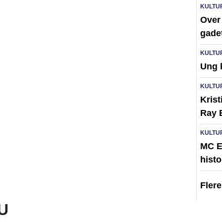
KULTU
Over
gade
KULTU
Ung 
KULTU
Krist
Ray 
KULTU
MC E
histo
Fler
U