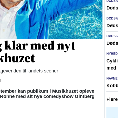
DØDSF
Døds
DØDSF
Døds
DØDSF
g klar med nyt
Døds
khuzet
NYHED
Cykli
med l
gevenden til landets scener
NAVNE
4
Kobb
tember kan publikum i Musikhuzet opleve
r Rønne med sit nye comedyshow Gintberg
Fler