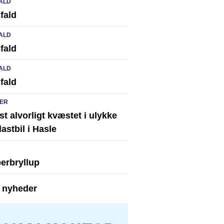
ALD
fald
ALD
fald
ALD
fald
ER
st alvorligt kvæstet i ulykke
astbil i Hasle
erbryllup
e nyheder