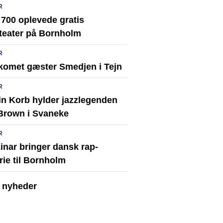
R
 700 oplevede gratis
teater på Bornholm
R
komet gæster Smedjen i Tejn
R
in Korb hylder jazzlegenden
Brown i Svaneke
R
inar bringer dansk rap-
rie til Bornholm
e nyheder