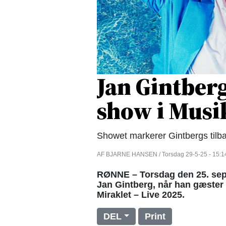
Jan Gintber
show i Musi
Showet markerer Gintbergs tilba
AF BJARNE HANSEN / Torsdag 29-5-25 - 15:1
RØNNE – Torsdag den 25. sep
Jan Gintberg, når han gæste
Miraklet – Live 2025.
DEL
Print