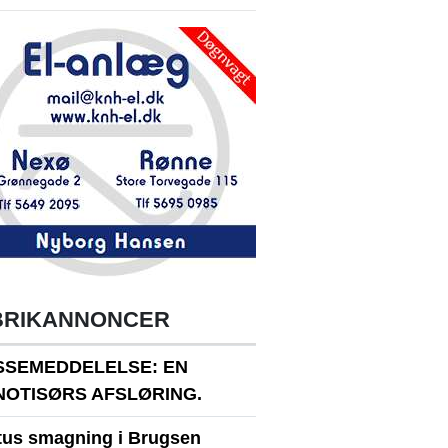
BRIKANNONCER
SSEMEDDELELSE: EN
NOTISØRS AFSLØRING.
itus smagning i Brugsen