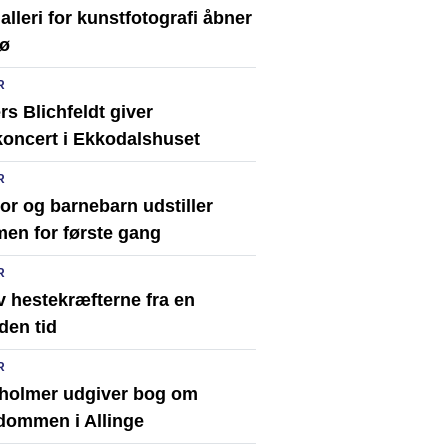
alleri for kunstfotografi åbner
xø
R
s Blichfeldt giver
koncert i Ekkodalshuset
R
or og barnebarn udstiller
en for første gang
R
v hestekræfterne fra en
den tid
R
holmer udgiver bog om
dommen i Allinge