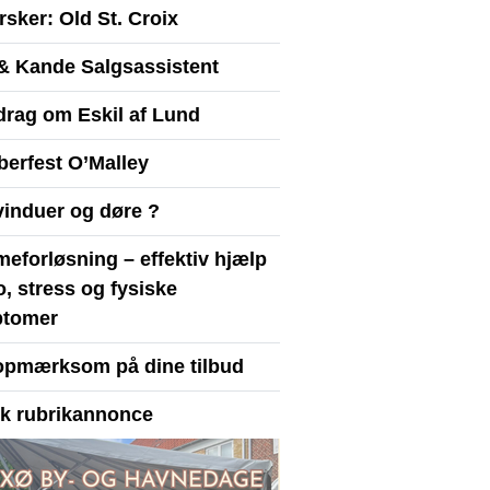
sker: Old St. Croix
& Kande Salgsassistent
drag om Eskil af Lund
berfest O’Malley
vinduer og døre ?
eforløsning – effektiv hjælp
ro, stress og fysiske
tomer
opmærksom på dine tilbud
yk rubrikannonce