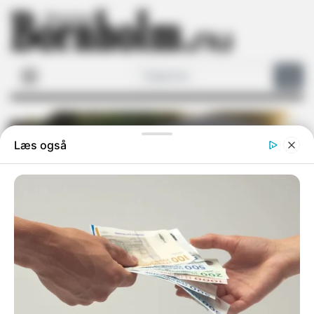
Arkivfoto
Sandvig søger støtte til