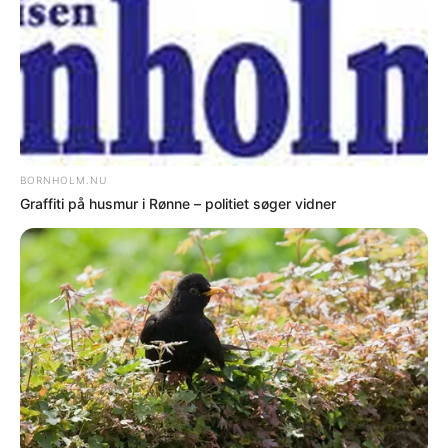
SANDVIG – Foreningen Sandvig søger et
kommunalt tilskud på 10.000 kroner til
projektet ”Musik i Sandvig” i sommeren
2026.
Projektet omfatter 10 gratis koncerter og
en række hyggeaktiviteter på Sandvig
Scenen fra uge 27 til uge 35.