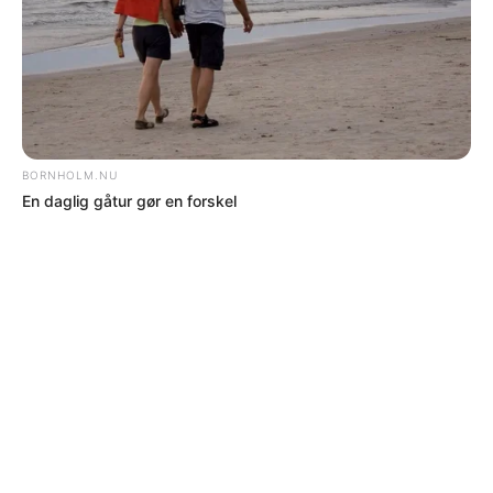
fællesskabet mellem fastboende,
sommerhusejere, flexboligejere og turister.
Arrangementerne har tidligere tiltrukket
mange deltagere.
Det samlede budget er på 205.500 kroner,
hvor der blandt andet budgetteres med
støtte fra fonde, erhvervsliv og barsalg.