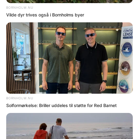
DEL
Print
Lokale bands på scenen
Ifølge ansøgningen vil publikum blandt
andet kunne opleve lokale bands som Heat
Markers, Kalle og Drengene, Dem I Kender
og Nurchers.
Derudover planlægges linedance-
opvisninger, fælles morgenmad, æggekast
og aktiviteter på stranden.
Vil styrke fællesskabet
Foreningen oplyser, at formålet er at styrke