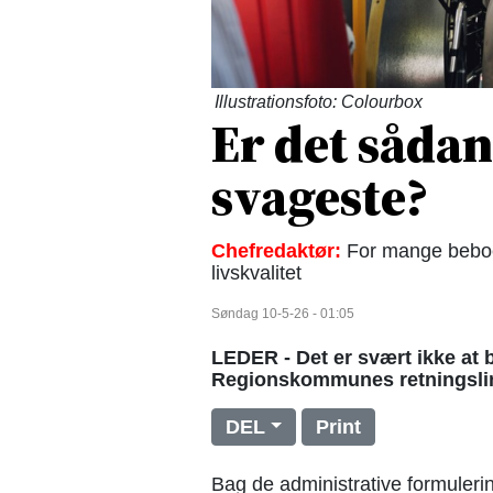
Illustrationsfoto: Colourbox
Er det sådan
svageste?
Chefredaktør:
For mange beboer
livskvalitet
Søndag 10-5-26 - 01:05
LEDER - Det er svært ikke at 
Regionskommunes retningslinje
DEL
Print
Bag de administrative formuler