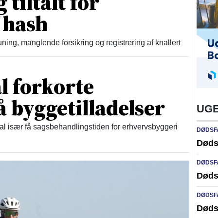
 tiltalt for
 hash
uning, manglende forsikring og registrering af knallert
al forkorte
å byggetilladelser
UGE
kal især få sagsbehandlingstiden for erhvervsbyggeri
DØDSF
Døds
DØDSF
Døds
DØDSF
Døds