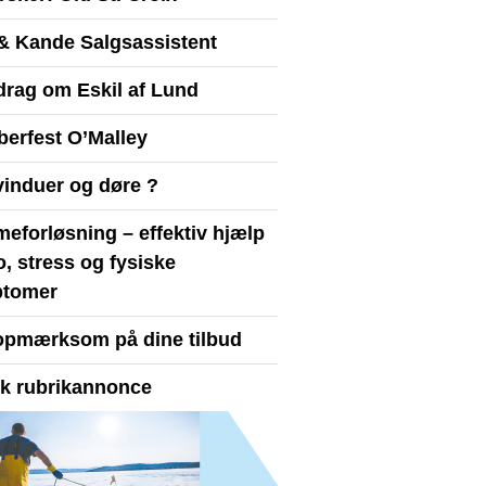
& Kande Salgsassistent
drag om Eskil af Lund
berfest O’Malley
vinduer og døre ?
eforløsning – effektiv hjælp
ro, stress og fysiske
tomer
opmærksom på dine tilbud
yk rubrikannonce