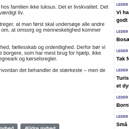
LEDER
s familien ikke luksus. Det er livskvalitet. Det
Vi ha
værdigt liv.
godt
eger, at man først skal undersøge alle andre
nal om, at omsorg og menneskelighed kommer
LEDER
Bosæ
hed, fællesskab og ordentlighed. Derfor bør vi
LEDER
e borgere, som har mest brug for hjælp, ikke
gneark og kørselsregler.
Tak f
 hvordan det behandler de stærkeste – men de
LEDER
Turi
et dy
LEDER
Bornh
LEDER
Små 
nyhed
Ældre nyhed