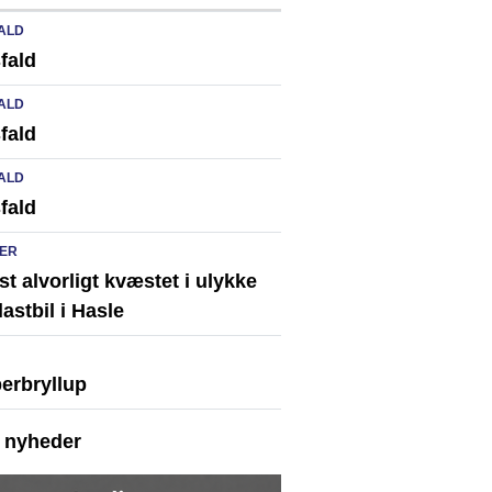
ALD
fald
ALD
fald
ALD
fald
ER
st alvorligt kvæstet i ulykke
astbil i Hasle
erbryllup
e nyheder