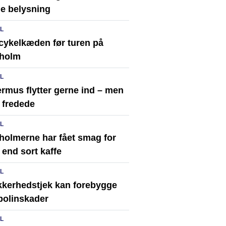
ge belysning
IL
 cykelkæden før turen på
holm
IL
rmus flytter gerne ind – men
 fredede
IL
holmerne har fået smag for
end sort kaffe
IL
ikkerhedstjek kan forebygge
polinskader
IL