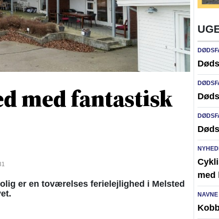
UGE
DØDSF
Døds
DØDSF
ed med fantastisk
Døds
DØDSF
Døds
NYHED
Cykli
31
med l
g er en toværelses ferielejlighed i Melsted
et.
NAVNE
Kobb