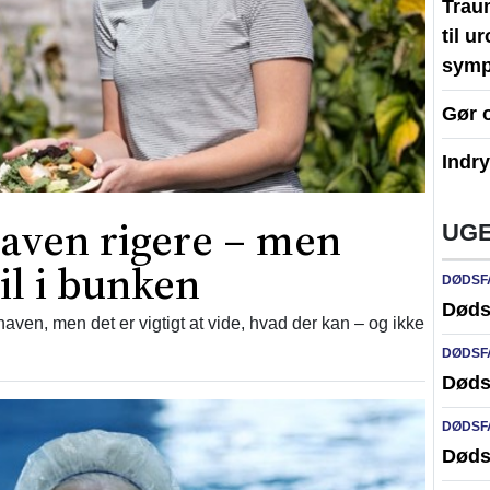
Traum
til u
symp
Gør 
Indr
aven rigere – men
UGE
til i bunken
DØDSF
Døds
ven, men det er vigtigt at vide, hvad der kan – og ikke
DØDSF
Døds
DØDSF
Døds