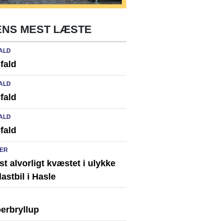
NS MEST LÆSTE
ALD
fald
ALD
fald
ALD
fald
ER
st alvorligt kvæstet i ulykke
astbil i Hasle
erbryllup