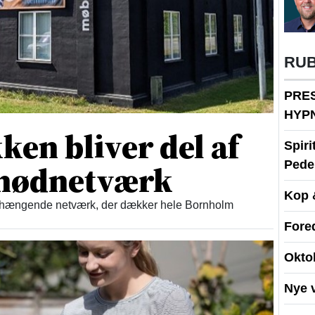
RU
PRE
HYP
en bliver del af
Spir
t nødnetværk
Peder
Kop 
enhængende netværk, der dækker hele Bornholm
Fore
Okto
Nye 