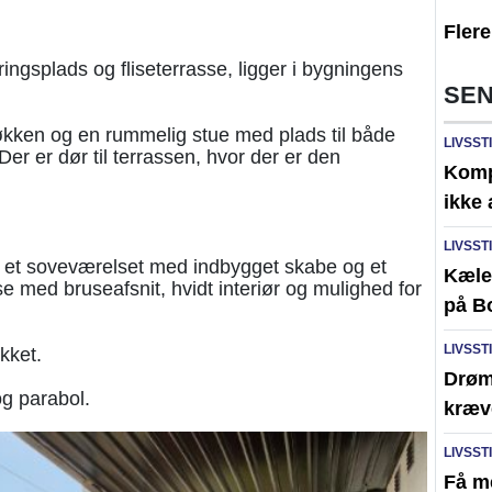
Fler
ingsplads og fliseterrasse, ligger i bygningens
SEN
økken og en rummelig stue med plads til både
LIVSST
r er dør til terrassen, hvor der er den
Komp
ikke 
LIVSST
 et soveværelset med indbygget skabe og et
Kæled
se med bruseafsnit, hvidt interiør og mulighed for
på B
LIVSST
kket.
Drøm
og parabol.
kræv
LIVSST
Få m