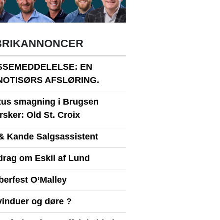
BRIKANNONCER
SSEMEDDELELSE: EN
NOTISØRS AFSLØRING.
itus smagning i Brugsen
sker: Old St. Croix
& Kande Salgsassistent
drag om Eskil af Lund
berfest O’Malley
vinduer og døre ?