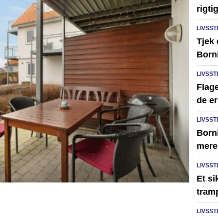
rigti
LIVSST
Tjek
Born
LIVSST
Flage
de er
LIVSST
Born
mere 
LIVSST
Et s
tram
LIVSST