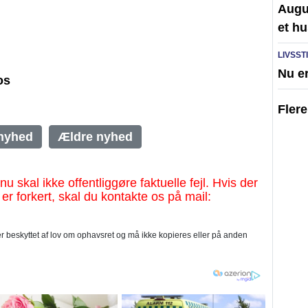
Augus
et hu
LIVSST
Nu er
os
Fler
nyhed
Ældre nyhed
al ikke offentliggøre faktuelle fejl. Hvis der
 er forkert, skal du kontakte os på mail:
 beskyttet af lov om ophavsret og må ikke kopieres eller på anden