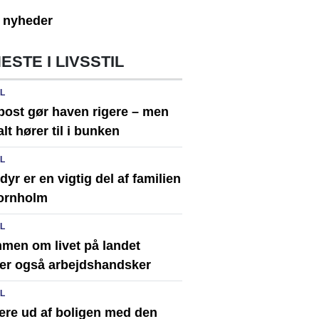
e nyheder
ESTE I LIVSSTIL
IL
ost gør haven rigere – men
alt hører til i bunken
IL
yr er en vigtig del af familien
ornholm
IL
men om livet på landet
er også arbejdshandsker
IL
ere ud af boligen med den