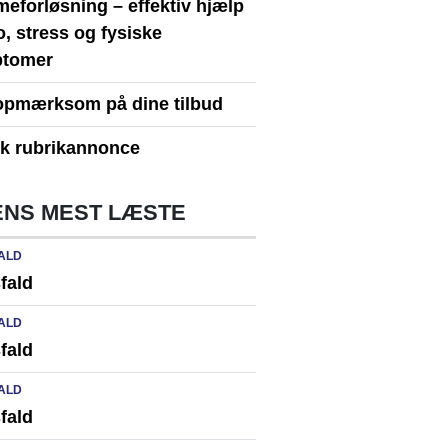
eforløsning – effektiv hjælp
ro, stress og fysiske
tomer
opmærksom på dine tilbud
yk rubrikannonce
NS MEST LÆSTE
ALD
fald
ALD
fald
ALD
fald