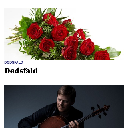
DØDSFALD
Dødsfald