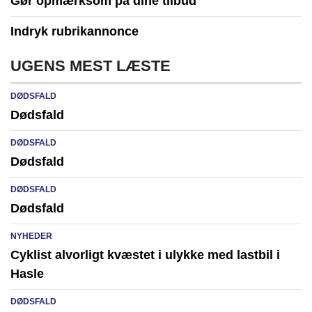
Gør opmærksom på dine tilbud
Indryk rubrikannonce
UGENS MEST LÆSTE
DØDSFALD
Dødsfald
DØDSFALD
Dødsfald
DØDSFALD
Dødsfald
NYHEDER
Cyklist alvorligt kvæstet i ulykke med lastbil i
Hasle
DØDSFALD