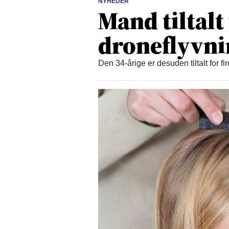
NYHEDER
Mand tiltalt
droneflyvn
Den 34-årige er desuden tiltalt for fi