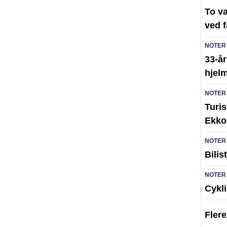
To v
ved 
NOTER
33-år
hjelm
NOTER
Turi
Ekko
NOTER
Bilis
NOTER
Cykli
Fler