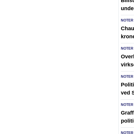
Bilis
unde
NOTER
Chauf
kron
NOTER
Over
virk
NOTER
Polit
ved 
NOTER
Graff
polit
NOTER