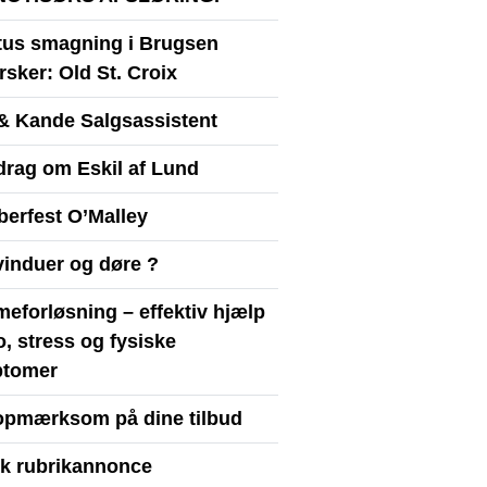
itus smagning i Brugsen
sker: Old St. Croix
& Kande Salgsassistent
drag om Eskil af Lund
berfest O’Malley
vinduer og døre ?
eforløsning – effektiv hjælp
ro, stress og fysiske
tomer
opmærksom på dine tilbud
yk rubrikannonce