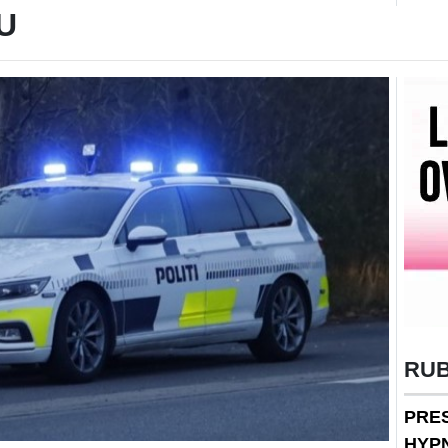
U
RU
PRE
HYP