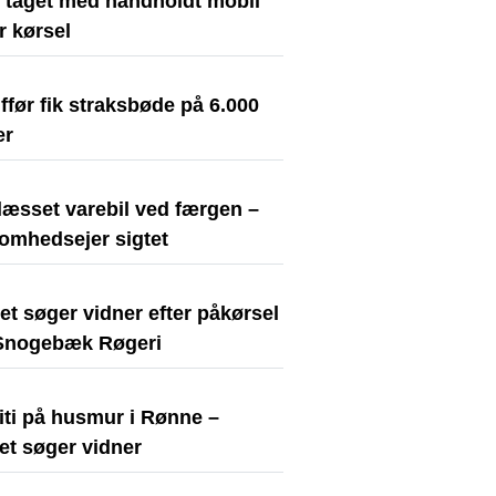
t taget med håndholdt mobil
r kørsel
før fik straksbøde på 6.000
er
læsset varebil ved færgen –
somhedsejer sigtet
iet søger vidner efter påkørsel
Snogebæk Røgeri
iti på husmur i Rønne –
iet søger vidner