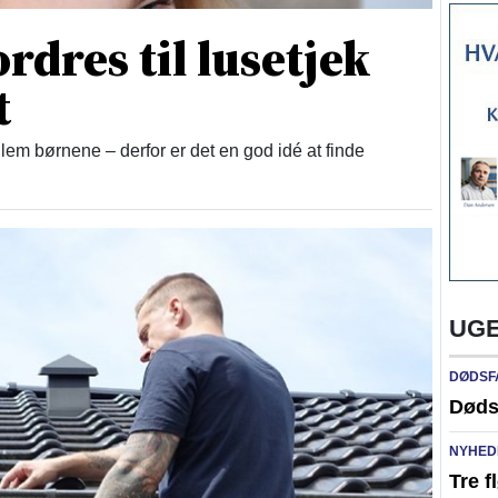
rdres til lusetjek
t
lem børnene – derfor er det en god idé at finde
UGE
DØDSF
Døds
NYHED
Tre f