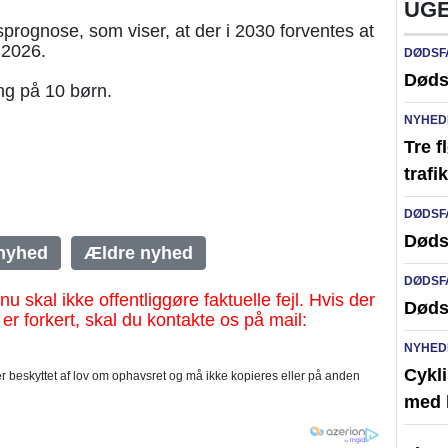
UGE
prognose, som viser, at der i 2030 forventes at
 2026.
DØDSF
Døds
ng på 10 børn.
NYHED
Tre f
traf
DØDSF
Døds
nyhed
Ældre nyhed
DØDSF
al ikke offentliggøre faktuelle fejl. Hvis der
Døds
 er forkert, skal du kontakte os på mail:
NYHED
Cykli
 beskyttet af lov om ophavsret og må ikke kopieres eller på anden
med l