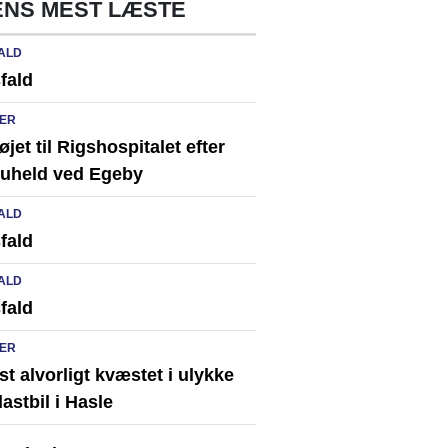
NS MEST LÆSTE
ALD
fald
ER
løjet til Rigshospitalet efter
ikuheld ved Egeby
ALD
fald
ALD
fald
ER
st alvorligt kvæstet i ulykke
astbil i Hasle