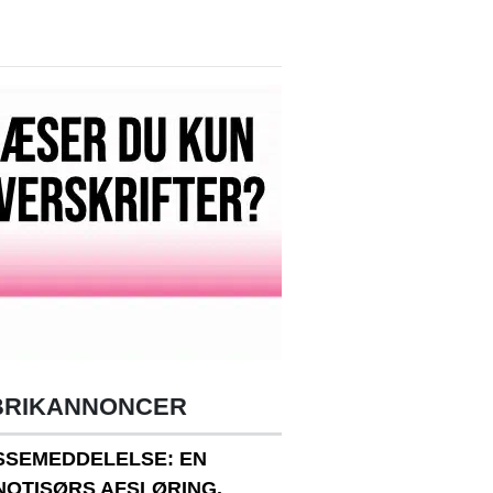
BRIKANNONCER
SSEMEDDELELSE: EN
NOTISØRS AFSLØRING.