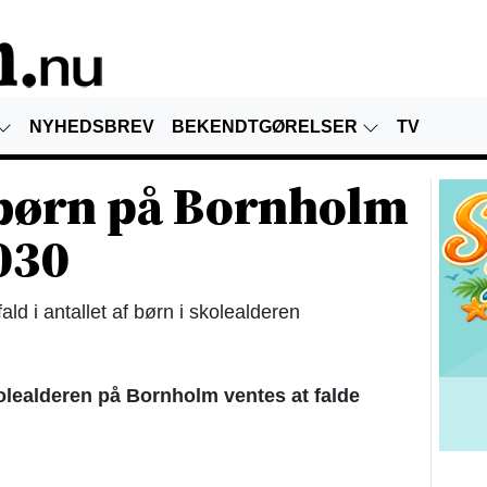
NYHEDSBREV
BEKENDTGØRELSER
TV
ebørn på Bornholm
030
d i antallet af børn i skolealderen
olealderen på Bornholm ventes at falde