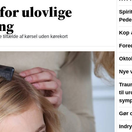
 for ulovlige
Spir
ing
Peder
Kop 
re tilfælde af kørsel uden kørekort
Fore
Okto
Nye 
Traum
til u
symp
Gør 
Indr