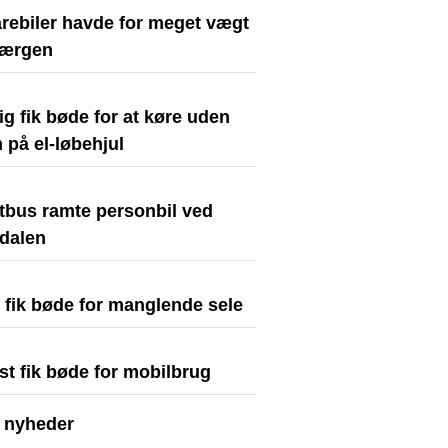
arebiler havde for meget vægt
færgen
ig fik bøde for at køre uden
 på el-løbehjul
stbus ramte personbil ved
dalen
t fik bøde for manglende sele
st fik bøde for mobilbrug
e nyheder