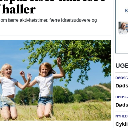
 haller
om færre aktivitetstimer, færre idrætsudøvere og
UGE
DØDSF
Døds
DØDSF
Døds
NYHED
Cykli