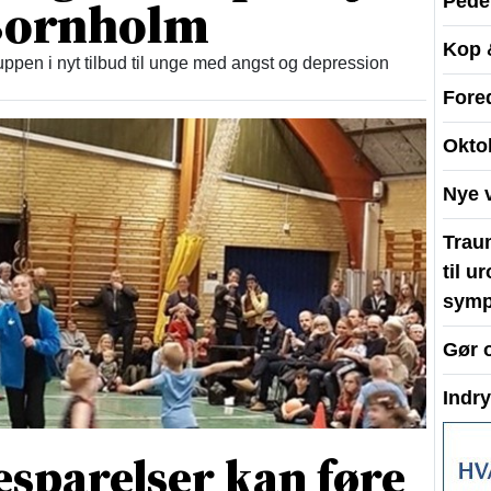
 Bornholm
Peder
Kop 
ppen i nyt tilbud til unge med angst og depression
Fore
Okto
Nye 
Traum
til u
symp
Gør 
Indr
esparelser kan føre