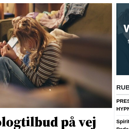
RU
PRE
HYP
logtilbud på vej
Spir