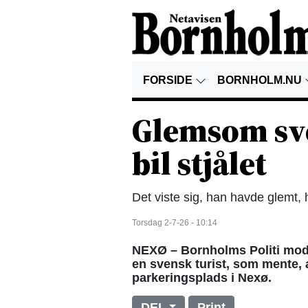
FORSIDE
BORNHOLM.NU
Glemsom sve
bil stjålet
Det viste sig, han havde glemt, 
Torsdag 2-7-26 - 10:14
NEXØ – Bornholms Politi mod
en svensk turist, som mente, a
parkeringsplads i Nexø.
DEL
Print