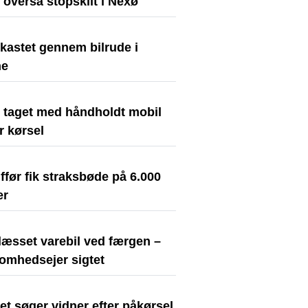
t overså stopskilt i Nexø
kastet gennem bilrude i
ne
t taget med håndholdt mobil
r kørsel
før fik straksbøde på 6.000
er
læsset varebil ved færgen –
somhedsejer sigtet
iet søger vidner efter påkørsel