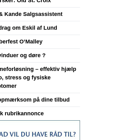
sker: Old St. Croix
& Kande Salgsassistent
drag om Eskil af Lund
berfest O’Malley
vinduer og døre ?
eforløsning – effektiv hjælp
ro, stress og fysiske
tomer
opmærksom på dine tilbud
yk rubrikannonce