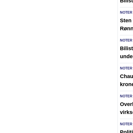
Bilis
NOTER
Sten 
Røn
NOTER
Bilis
unde
NOTER
Chauf
kron
NOTER
Over
virk
NOTER
Polit