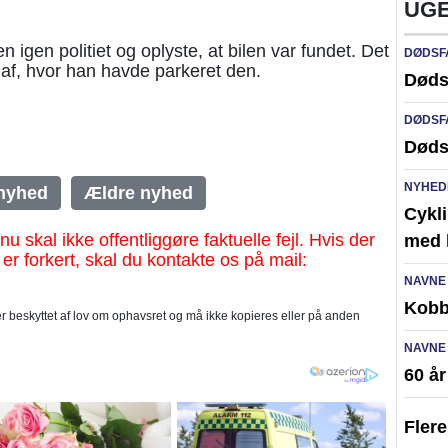
UGE
 igen politiet og oplyste, at bilen var fundet. Det
DØDSF
l af, hvor han havde parkeret den.
Døds
DØDSF
Døds
NYHED
nyhed
Ældre nyhed
Cykli
al ikke offentliggøre faktuelle fejl. Hvis der
med l
 er forkert, skal du kontakte os på mail:
NAVNE
Kobb
 beskyttet af lov om ophavsret og må ikke kopieres eller på anden
NAVNE
60 å
Fler