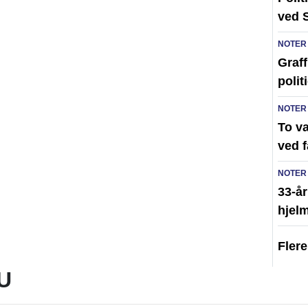
ved 
NOTER
Graff
polit
NOTER
To v
ved 
NOTER
33-år
hjelm
Fler
U