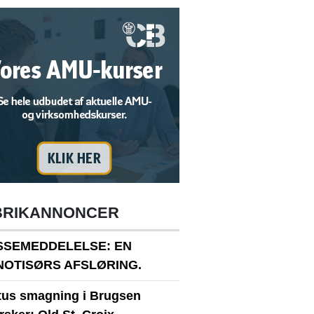
BRIKANNONCER
SSEMEDDELELSE: EN
NOTISØRS AFSLØRING.
itus smagning i Brugsen