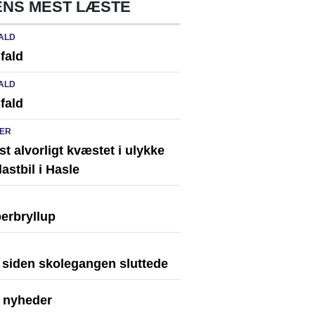
NS MEST LÆSTE
ALD
fald
ALD
fald
ER
st alvorligt kvæstet i ulykke
astbil i Hasle
erbryllup
r siden skolegangen sluttede
e nyheder