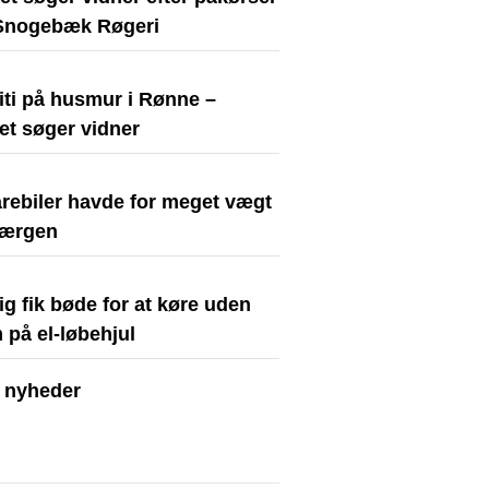
Snogebæk Røgeri
iti på husmur i Rønne –
iet søger vidner
arebiler havde for meget vægt
færgen
ig fik bøde for at køre uden
 på el-løbehjul
e nyheder