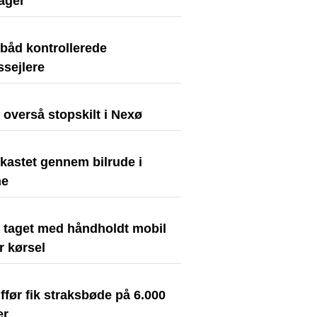
ager
ibåd kontrollerede
dssejlere
t overså stopskilt i Nexø
kastet gennem bilrude i
ne
t taget med håndholdt mobil
r kørsel
før fik straksbøde på 6.000
er