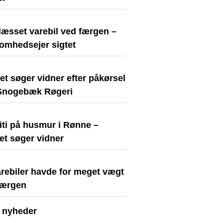
læsset varebil ved færgen –
somhedsejer sigtet
iet søger vidner efter påkørsel
Snogebæk Røgeri
iti på husmur i Rønne –
iet søger vidner
arebiler havde for meget vægt
færgen
e nyheder