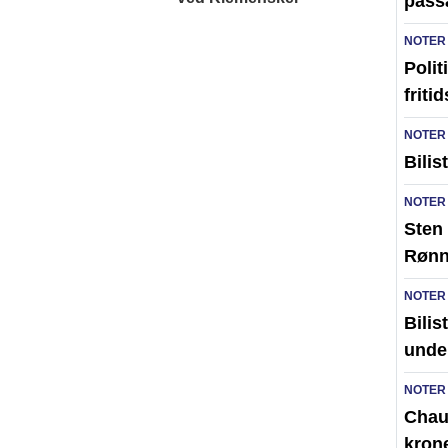
pass
NOTER
Polit
friti
NOTER
Bilis
NOTER
Sten 
Røn
NOTER
Bilis
unde
NOTER
Chauf
kron