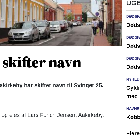
UGE
DØDSF
Døds
DØDSF
Døds
 skifter navn
DØDSF
Døds
NYHED
irkeby har skiftet navn til Svinget 25.
Cykli
med l
NAVNE
 og ejes af Lars Funch Jensen, Aakirkeby.
Kobb
Fler