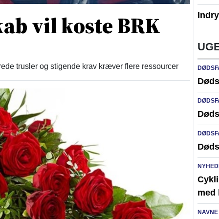
Indr
ab vil koste BRK
UGE
 trusler og stigende krav kræver flere ressourcer
DØDSF
Døds
DØDSF
Døds
DØDSF
Døds
NYHED
Cykli
med l
NAVNE