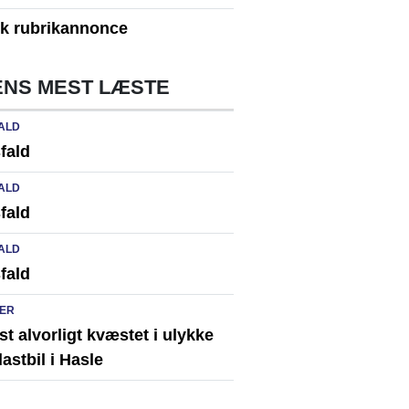
yk rubrikannonce
NS MEST LÆSTE
ALD
fald
ALD
fald
ALD
fald
ER
st alvorligt kvæstet i ulykke
astbil i Hasle