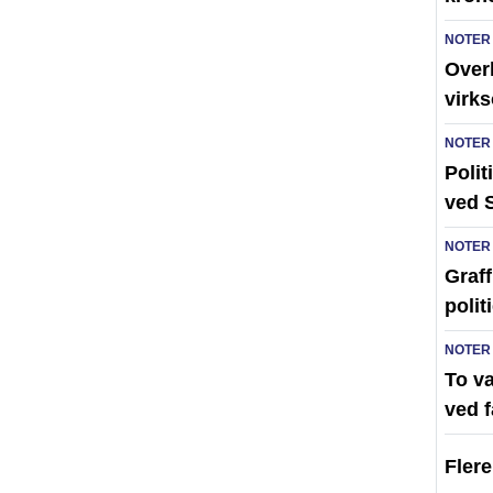
NOTER
Over
virk
NOTER
Polit
ved 
NOTER
Graff
polit
NOTER
To v
ved 
Fler