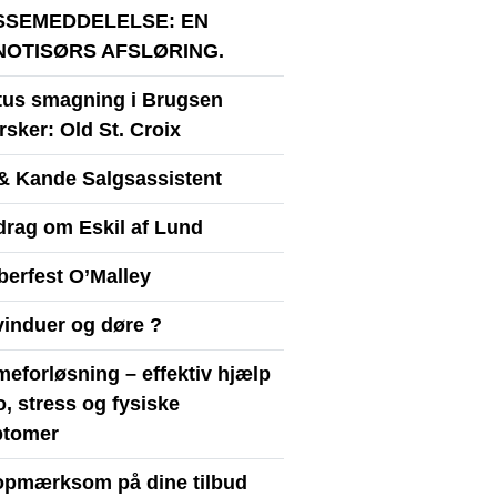
SSEMEDDELELSE: EN
NOTISØRS AFSLØRING.
itus smagning i Brugsen
sker: Old St. Croix
& Kande Salgsassistent
drag om Eskil af Lund
berfest O’Malley
vinduer og døre ?
eforløsning – effektiv hjælp
ro, stress og fysiske
tomer
opmærksom på dine tilbud