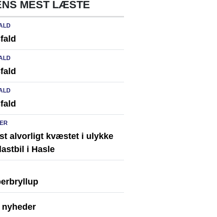
NS MEST LÆSTE
ALD
fald
ALD
fald
ALD
fald
ER
st alvorligt kvæstet i ulykke
astbil i Hasle
erbryllup
e nyheder