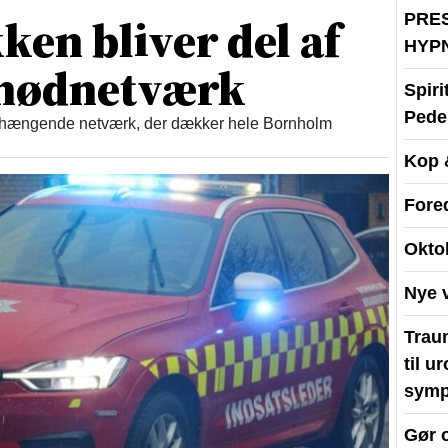
en bliver del af
PRE
HYP
t nødnetværk
Spir
Peder
enhængende netværk, der dækker hele Bornholm
Kop 
Fore
Okto
Nye 
Traum
til u
symp
Gør 