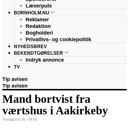
Læserpuls
BORNHOLM.NU
Reklamer
Redaktion
Bogholderi
Privatlivs- og cookiepolitik
NYHEDSBREV
BEKENDTGØRELSER
Indryk annonce
TV
Tip avisen
Tip avisen
Mand bortvist fra
værtshus i Aakirkeby
Tirsdag 9-6-26 - 09:03