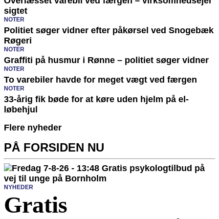
Overlæsset varebil ved færgen – virksomhedsejer
sigtet
NOTER
Politiet søger vidner efter påkørsel ved Snogebæk
Røgeri
NOTER
Graffiti på husmur i Rønne – politiet søger vidner
NOTER
To varebiler havde for meget vægt ved færgen
NOTER
33-årig fik bøde for at køre uden hjelm på el-
løbehjul
Flere nyheder
PÅ FORSIDEN NU
NYHEDER
Gratis