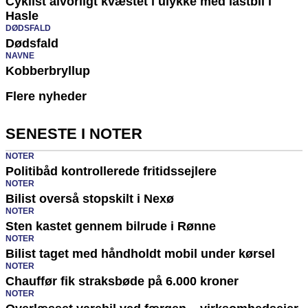
Cyklist alvorligt kvæstet i ulykke med lastbil i
Hasle
DØDSFALD
Dødsfald
NAVNE
Kobberbryllup
Flere nyheder
SENESTE I NOTER
NOTER
Politibåd kontrollerede fritidssejlere
NOTER
Bilist overså stopskilt i Nexø
NOTER
Sten kastet gennem bilrude i Rønne
NOTER
Bilist taget med håndholdt mobil under kørsel
NOTER
Chauffør fik straksbøde på 6.000 kroner
NOTER