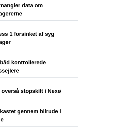
mangler data om
agererne
ss 1 forsinket af syg
ager
ibåd kontrollerede
dssejlere
t overså stopskilt i Nexø
kastet gennem bilrude i
ne