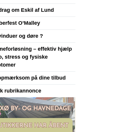
drag om Eskil af Lund
berfest O’Malley
vinduer og døre ?
eforløsning – effektiv hjælp
ro, stress og fysiske
tomer
opmærksom på dine tilbud
yk rubrikannonce