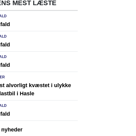
NS MEST LÆSTE
ALD
fald
ALD
fald
ALD
fald
ER
st alvorligt kvæstet i ulykke
astbil i Hasle
ALD
fald
e nyheder