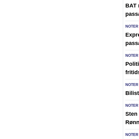
BAT 
pass
NOTER
Expre
pass
NOTER
Polit
friti
NOTER
Bilis
NOTER
Sten 
Røn
NOTER