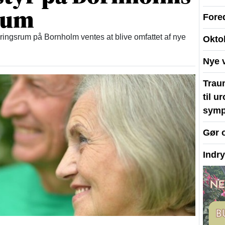
rum
Fore
ingsrum på Bornholm ventes at blive omfattet af nye
Okto
Nye 
Traum
til u
symp
Gør 
Indr