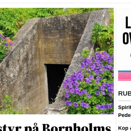
RU
Spir
Peder
 styr på Bornholms
Kop 