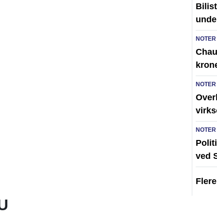
Bilis
unde
NOTER
Chauf
kron
NOTER
Over
virk
NOTER
Polit
ved 
Fler
U