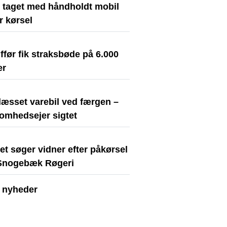
t taget med håndholdt mobil
r kørsel
før fik straksbøde på 6.000
er
læsset varebil ved færgen –
somhedsejer sigtet
iet søger vidner efter påkørsel
Snogebæk Røgeri
e nyheder