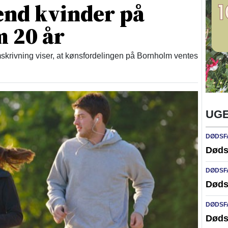
end kvinder på
 20 år
skrivning viser, at kønsfordelingen på Bornholm ventes
UGE
DØDSF
Døds
DØDSF
Døds
DØDSF
Døds