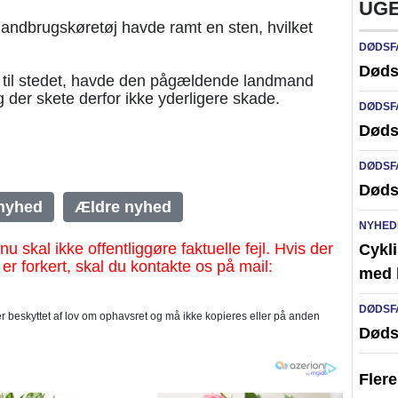
UGE
 landbrugskøretøj havde ramt en sten, hvilket
DØDSF
Døds
 til stedet, havde den pågældende landmand
g der skete derfor ikke yderligere skade.
DØDSF
Døds
DØDSF
Døds
nyhed
Ældre nyhed
NYHED
al ikke offentliggøre faktuelle fejl. Hvis der
Cykli
 er forkert, skal du kontakte os på mail:
med l
DØDSF
 beskyttet af lov om ophavsret og må ikke kopieres eller på anden
Døds
Fler