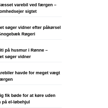
læsset varebil ved færgen –
somhedsejer sigtet
iet søger vidner efter påkørsel
Snogebæk Røgeri
iti på husmur i Rønne –
iet søger vidner
arebiler havde for meget vægt
færgen
ig fik bøde for at køre uden
 på el-løbehjul