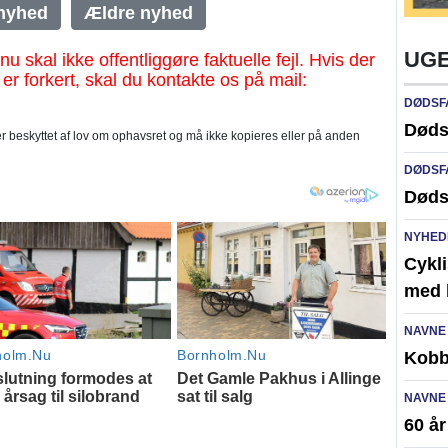
nyhed
Ældre nyhed
UGE
al ikke offentliggøre faktuelle fejl. Hvis der
 er forkert, skal du kontakte os på mail:
DØDSF
Døds
 beskyttet af lov om ophavsret og må ikke kopieres eller på anden
DØDSF
Døds
NYHED
Cykli
med l
NAVNE
Kobb
NAVNE
60 å