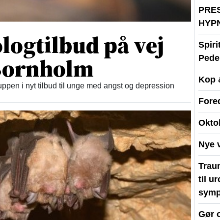
PRE
HYP
logtilbud på vej
Spir
 Bornholm
Peder
Kop 
ppen i nyt tilbud til unge med angst og depression
Fore
Okto
Nye 
Traum
til u
symp
Gør 