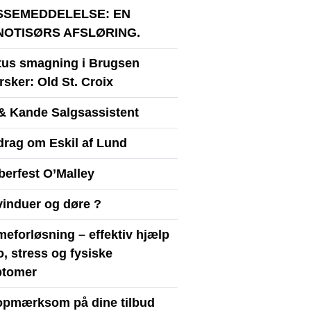
SSEMEDDELELSE: EN
NOTISØRS AFSLØRING.
itus smagning i Brugsen
sker: Old St. Croix
& Kande Salgsassistent
drag om Eskil af Lund
berfest O’Malley
vinduer og døre ?
eforløsning – effektiv hjælp
ro, stress og fysiske
tomer
opmærksom på dine tilbud