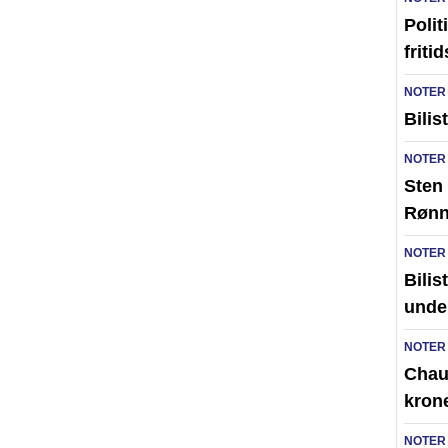
Polit
friti
NOTER
Bilis
NOTER
Sten 
Røn
NOTER
Bilis
unde
NOTER
Chauf
kron
NOTER