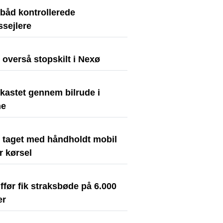
ibåd kontrollerede
dssejlere
t overså stopskilt i Nexø
kastet gennem bilrude i
ne
t taget med håndholdt mobil
r kørsel
før fik straksbøde på 6.000
er