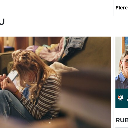
Fler
U
RU