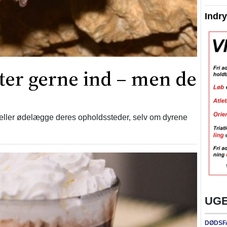
Indr
ter gerne ind – men de
 eller ødelægge deres opholdssteder, selv om dyrene
UGE
DØDSF