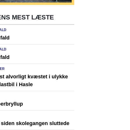
NS MEST LÆSTE
ALD
fald
ALD
fald
ER
st alvorligt kvæstet i ulykke
astbil i Hasle
erbryllup
r siden skolegangen sluttede