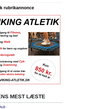
yk rubrikannonce
NS MEST LÆSTE
ALD