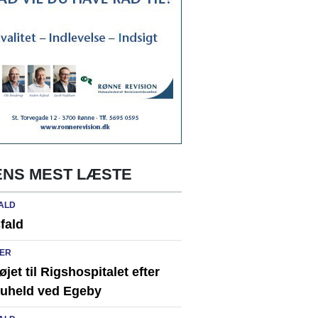
NS MEST LÆSTE
ALD
fald
ER
løjet til Rigshospitalet efter
ikuheld ved Egeby