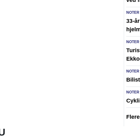
ved 
NOTER
33-år
hjelm
NOTER
Turi
Ekko
NOTER
Bilis
NOTER
Cykli
Fler
U