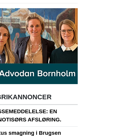
BRIKANNONCER
SSEMEDDELELSE: EN
NOTISØRS AFSLØRING.
itus smagning i Brugsen