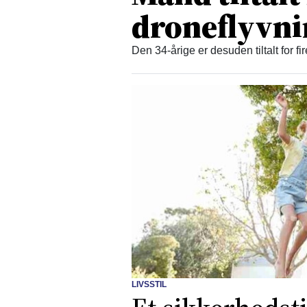
droneflyvn
Den 34-årige er desuden tiltalt for fi
LIVSSTIL