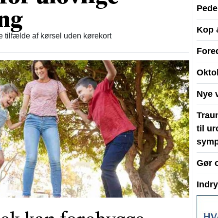
ing
Peder
Kop 
re tilfælde af kørsel uden kørekort
Fore
Okto
Nye 
Traum
til u
symp
Gør 
Indr