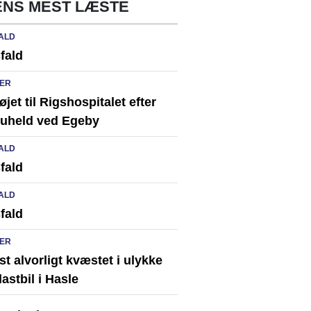
NS MEST LÆSTE
ALD
fald
ER
løjet til Rigshospitalet efter
ikuheld ved Egeby
ALD
fald
ALD
fald
ER
st alvorligt kvæstet i ulykke
astbil i Hasle