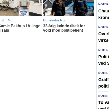
NOTER
Chauf
kron
NOTER
Over
virk
NOTER
Polit
ved 
NOTER
Graff
polit
NOTER
To v