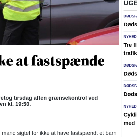
UGE
DØDSF
Døds
NYHED
Tre f
kke at fastspænde
traf
DØDSF
Døds
DØDSF
Døds
etog tirsdag aften grænsekontrol ved
n kl. 19:50.
NYHED
Cykli
med l
g mand sigtet for ikke at have fastspændt et barn