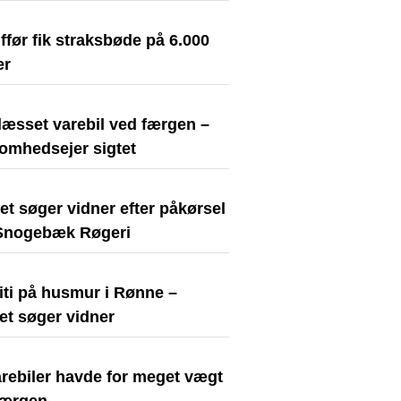
før fik straksbøde på 6.000
er
læsset varebil ved færgen –
somhedsejer sigtet
iet søger vidner efter påkørsel
Snogebæk Røgeri
iti på husmur i Rønne –
iet søger vidner
arebiler havde for meget vægt