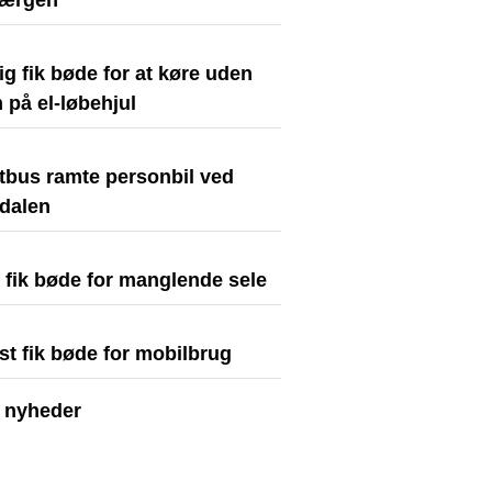
færgen
ig fik bøde for at køre uden
 på el-løbehjul
stbus ramte personbil ved
dalen
t fik bøde for manglende sele
st fik bøde for mobilbrug
e nyheder