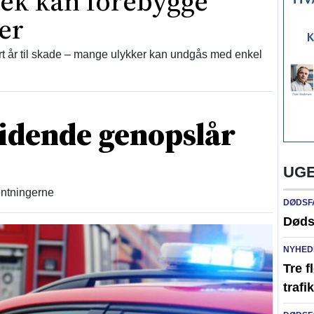
jek kan forebygge
er
 år til skade – mange ulykker kan undgås med enkel
idende genopslår
UGE
ventningerne
DØDSF
Døds
NYHED
Tre f
traf