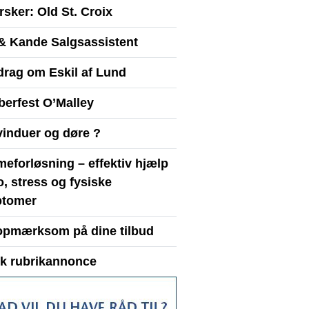
sker: Old St. Croix
& Kande Salgsassistent
drag om Eskil af Lund
berfest O’Malley
vinduer og døre ?
eforløsning – effektiv hjælp
ro, stress og fysiske
tomer
opmærksom på dine tilbud
yk rubrikannonce