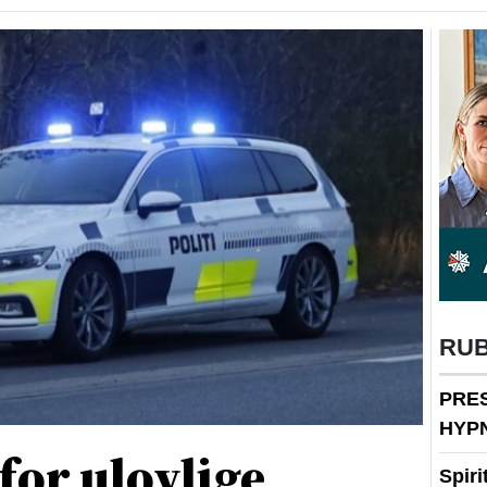
RU
PRE
HYP
 for ulovlige
Spir