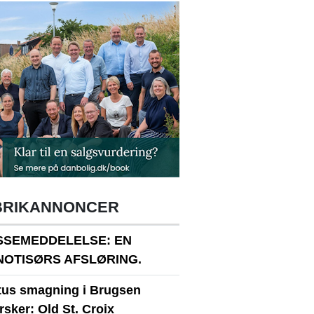
BRIKANNONCER
SSEMEDDELELSE: EN
NOTISØRS AFSLØRING.
itus smagning i Brugsen
sker: Old St. Croix