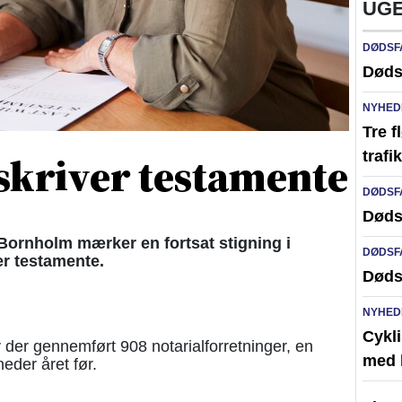
UGE
DØDSF
Døds
NYHED
Tre f
 skriver testamente
traf
DØDSF
Døds
ornholm mærker en fortsat stigning i
DØDSF
ter testamente.
Døds
NYHED
Cykli
 der gennemført 908 notarialforretninger, en
med l
eder året før.