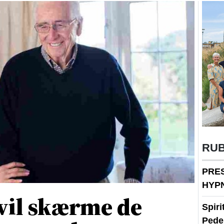
RU
PRE
HYP
vil skærme de
Spir
Peder