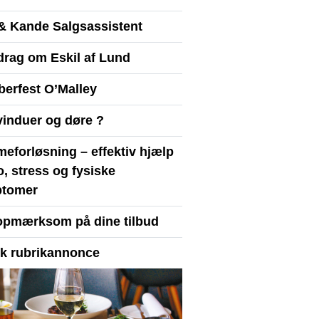
& Kande Salgsassistent
drag om Eskil af Lund
berfest O’Malley
vinduer og døre ?
eforløsning – effektiv hjælp
ro, stress og fysiske
tomer
opmærksom på dine tilbud
yk rubrikannonce