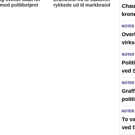
Chauf
kron
NOTER
Over
virk
NOTER
Polit
ved 
NOTER
Graff
polit
NOTER
To v
ved 