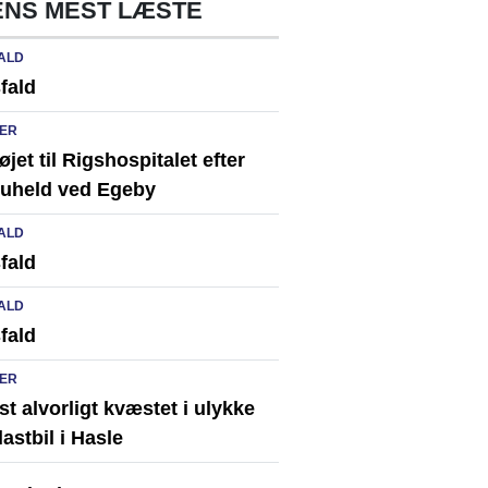
NS MEST LÆSTE
ALD
fald
ER
løjet til Rigshospitalet efter
ikuheld ved Egeby
ALD
fald
ALD
fald
ER
st alvorligt kvæstet i ulykke
astbil i Hasle