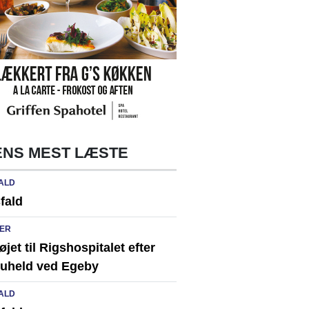
NS MEST LÆSTE
ALD
fald
ER
løjet til Rigshospitalet efter
ikuheld ved Egeby
ALD