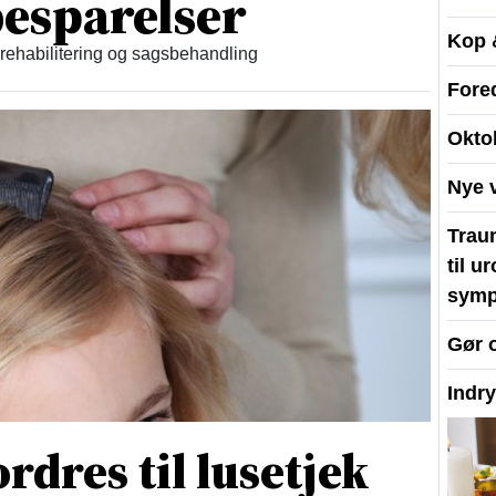
esparelser
Kop 
 rehabilitering og sagsbehandling
Fore
Okto
Nye 
Traum
til u
symp
Gør 
Indr
rdres til lusetjek