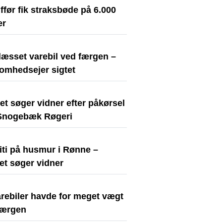
før fik straksbøde på 6.000
er
læsset varebil ved færgen –
somhedsejer sigtet
iet søger vidner efter påkørsel
Snogebæk Røgeri
iti på husmur i Rønne –
iet søger vidner
arebiler havde for meget vægt
færgen