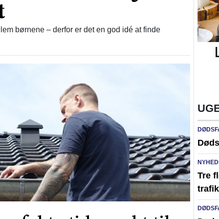
t
lem børnene – derfor er det en god idé at finde
UGE
DØDSF
Døds
NYHED
Tre f
traf
DØDSF