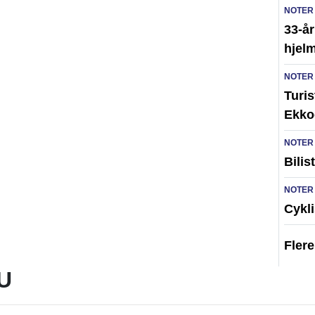
NOTER
33-år
hjelm
NOTER
Turi
Ekko
NOTER
Bilis
NOTER
Cykli
Fler
U