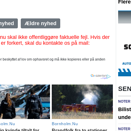
Fler
nyhed
Ældre nyhed
al ikke offentliggøre faktuelle fejl. Hvis der
 er forkert, skal du kontakte os på mail:
 beskyttet af lov om ophavsret og må ikke kopieres eller på anden
SEN
NOTER
Bilis
unde
NOTER