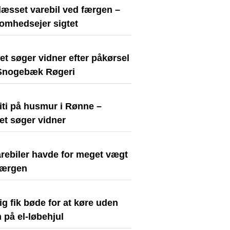
læsset varebil ved færgen –
somhedsejer sigtet
iet søger vidner efter påkørsel
Snogebæk Røgeri
iti på husmur i Rønne –
iet søger vidner
arebiler havde for meget vægt
færgen
ig fik bøde for at køre uden
 på el-løbehjul