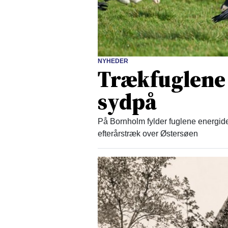
NYHEDER
Trækfuglene g
sydpå
På Bornholm fylder fuglene energide
efterårstræk over Østersøen