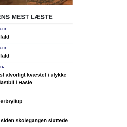
NS MEST LÆSTE
ALD
fald
ALD
fald
ER
st alvorligt kvæstet i ulykke
astbil i Hasle
erbryllup
r siden skolegangen sluttede