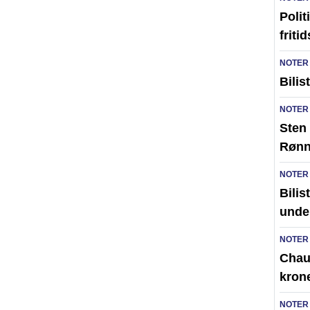
Polit
friti
NOTER
Bilis
NOTER
Sten 
Røn
NOTER
Bilis
unde
NOTER
Chauf
kron
NOTER