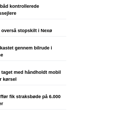
ibåd kontrollerede
dssejlere
t overså stopskilt i Nexø
kastet gennem bilrude i
ne
t taget med håndholdt mobil
r kørsel
før fik straksbøde på 6.000
er