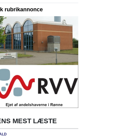
yk rubrikannonce
NS MEST LÆSTE
ALD