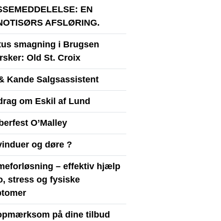
SSEMEDDELELSE: EN
NOTISØRS AFSLØRING.
itus smagning i Brugsen
sker: Old St. Croix
& Kande Salgsassistent
drag om Eskil af Lund
berfest O’Malley
vinduer og døre ?
eforløsning – effektiv hjælp
ro, stress og fysiske
tomer
opmærksom på dine tilbud