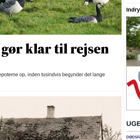
Indr
ør klar til rejsen
poterne op, inden tusindvis begynder det lange
UGE
DØDSF