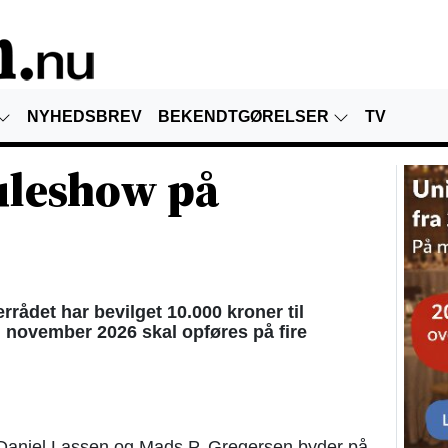
NYHEDSBREV
BEKENDTGØRELSER
TV
juleshow på
ådet har bevilget 10.000 kroner til
 november 2026 skal opføres på fire
, Daniel Lassen og Mads P. Gregersen byder på