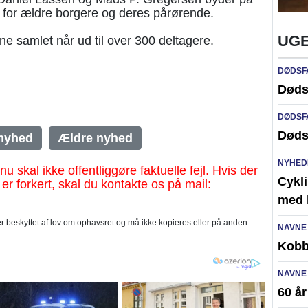
 for ældre borgere og deres pårørende.
UGE
e samlet når ud til over 300 deltagere.
DØDSF
Døds
DØDSF
Døds
nyhed
Ældre nyhed
NYHED
al ikke offentliggøre faktuelle fejl. Hvis der
Cykli
 er forkert, skal du kontakte os på mail:
med l
 beskyttet af lov om ophavsret og må ikke kopieres eller på anden
NAVNE
Kobb
NAVNE
60 å