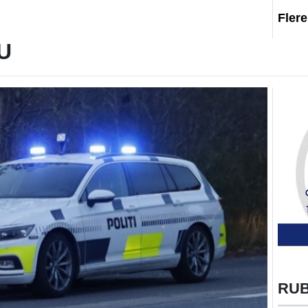
Fler
U
RU