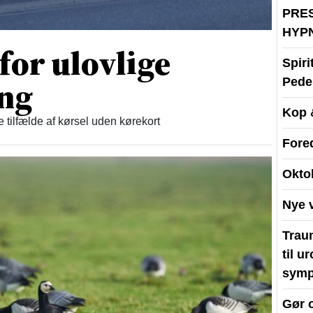
PRE
HYP
 for ulovlige
Spir
ing
Peder
Kop 
re tilfælde af kørsel uden kørekort
Fore
Okto
Nye 
Traum
til u
symp
Gør 