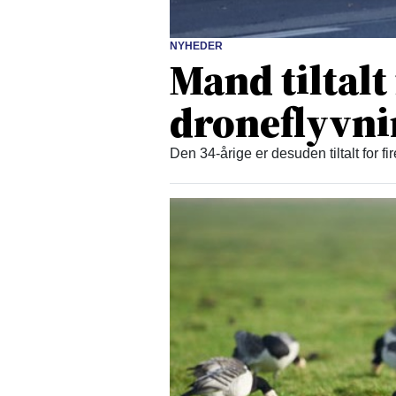
NYHEDER
Mand tiltalt
droneflyvn
Den 34-årige er desuden tiltalt for fi