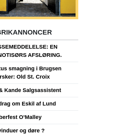
BRIKANNONCER
SSEMEDDELELSE: EN
NOTISØRS AFSLØRING.
itus smagning i Brugsen
sker: Old St. Croix
& Kande Salgsassistent
drag om Eskil af Lund
berfest O’Malley
vinduer og døre ?