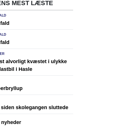
NS MEST LÆSTE
ALD
fald
ALD
fald
ER
st alvorligt kvæstet i ulykke
astbil i Hasle
erbryllup
r siden skolegangen sluttede
e nyheder