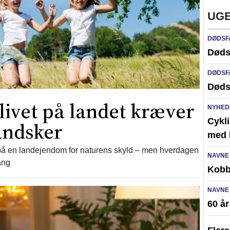
UGE
DØDSF
Døds
DØDSF
Døds
vet på landet kræver
NYHED
Cykli
andsker
med l
 på en landejendom for naturens skyld – men hverdagen
NAVNE
ang
Kobb
NAVNE
60 å