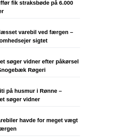
før fik straksbøde på 6.000
er
læsset varebil ved færgen –
somhedsejer sigtet
iet søger vidner efter påkørsel
Snogebæk Røgeri
iti på husmur i Rønne –
iet søger vidner
arebiler havde for meget vægt
færgen