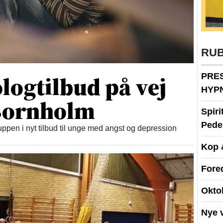
RU
logtilbud på vej
PRE
HYP
 Bornholm
Spir
Peder
ppen i nyt tilbud til unge med angst og depression
Kop 
Fore
Okto
Nye 