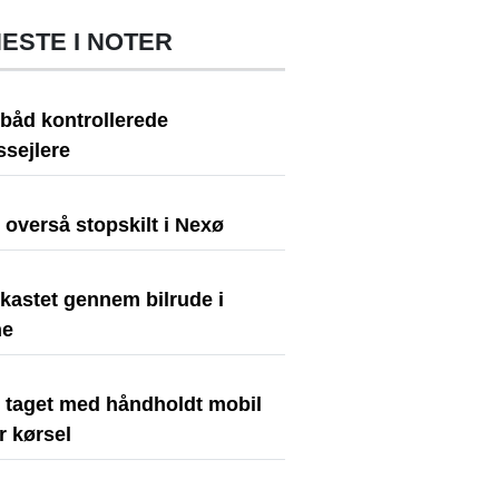
ESTE I NOTER
ibåd kontrollerede
dssejlere
t overså stopskilt i Nexø
kastet gennem bilrude i
ne
t taget med håndholdt mobil
r kørsel