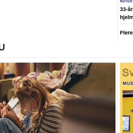
NOTER
33-år
hjelm
Fler
U