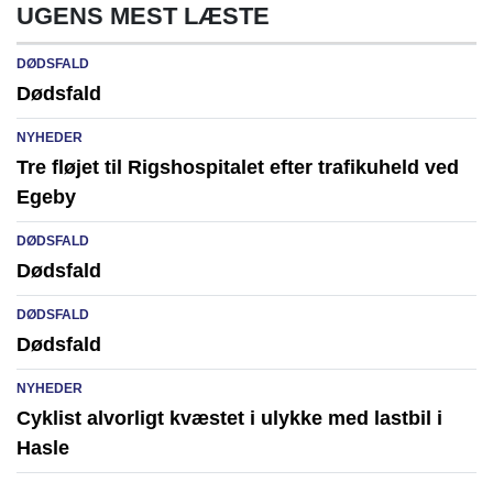
UGENS MEST LÆSTE
DØDSFALD
Dødsfald
NYHEDER
Tre fløjet til Rigshospitalet efter trafikuheld ved
Egeby
DØDSFALD
Dødsfald
DØDSFALD
Dødsfald
NYHEDER
Cyklist alvorligt kvæstet i ulykke med lastbil i
Hasle