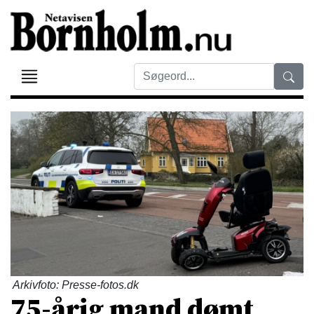
Arkivfoto: Presse-fotos.dk
75-årig mand dømt