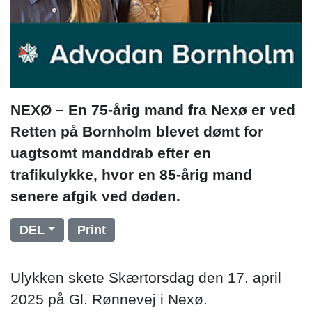
NEXØ – En 75-årig mand fra Nexø er ved
Retten på Bornholm blevet dømt for
uagtsomt manddrab efter en
trafikulykke, hvor en 85-årig mand
senere afgik ved døden.
DEL
Print
Ulykken skete Skærtorsdag den 17. april
2025 på Gl. Rønnevej i Nexø.