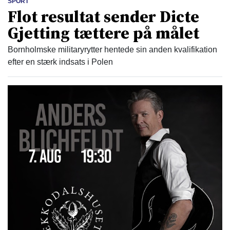
SPORT
Flot resultat sender Dicte
Gjetting tættere på målet
Bornholmske militaryrytter hentede sin anden kvalifikation
efter en stærk indsats i Polen