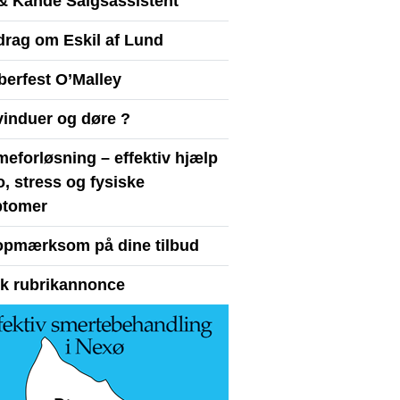
& Kande Salgsassistent
drag om Eskil af Lund
berfest O’Malley
vinduer og døre ?
eforløsning – effektiv hjælp
ro, stress og fysiske
tomer
opmærksom på dine tilbud
yk rubrikannonce