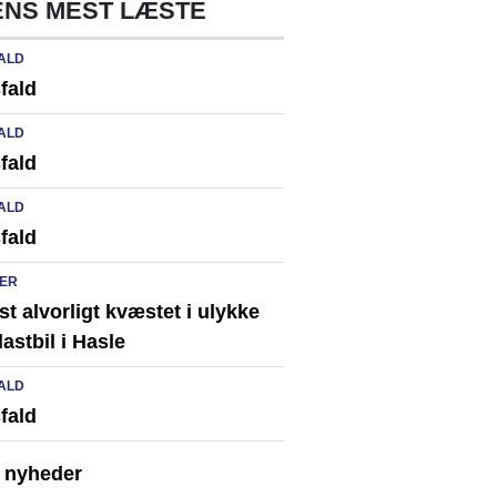
NS MEST LÆSTE
ALD
fald
ALD
fald
ALD
fald
ER
st alvorligt kvæstet i ulykke
astbil i Hasle
ALD
fald
e nyheder