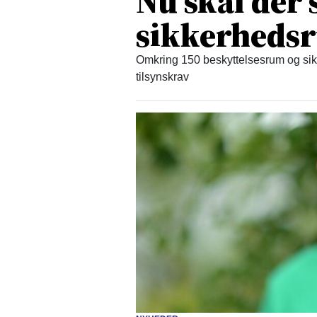
Nu skal der
sikkerheds
Omkring 150 beskyttelsesrum og sikr
tilsynskrav