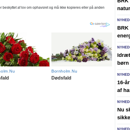
BRK 
 beskyttet af lov om ophavsret og må ikke kopieres eller på anden
natur
NYHED
BRK s
ener
NYHED
Idræ
børn
NYHED
16-år
af h
NYHED
Nu s
sikk
NYHED