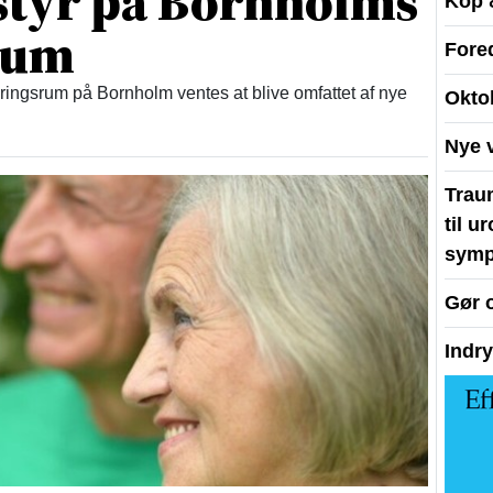
 styr på Bornholms
Kop 
rum
Fore
ingsrum på Bornholm ventes at blive omfattet af nye
Okto
Nye 
Traum
til u
symp
Gør 
Indr