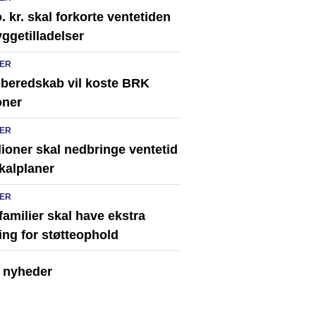
. kr. skal forkorte ventetiden
ggetilladelser
ER
eberedskab vil koste BRK
oner
ER
lioner skal nedbringe ventetid
kalplaner
ER
familier skal have ekstra
ing for støtteophold
e nyheder