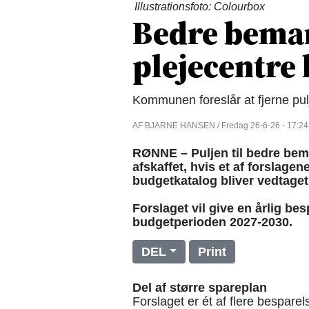
Illustrationsfoto: Colourbox
Bedre bema
plejecentre 
Kommunen foreslår at fjerne pulj
AF BJARNE HANSEN / Fredag 26-6-26 - 17:24
RØNNE – Puljen til bedre bem
afskaffet, hvis et af forsla
budgetkatalog bliver vedtaget
Forslaget vil give en årlig bes
budgetperioden 2027-2030.
DEL
Print
Del af større spareplan
Forslaget er ét af flere bespare