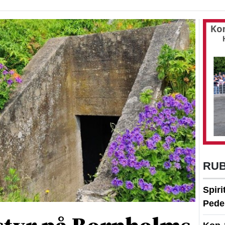
RU
Spir
Peder