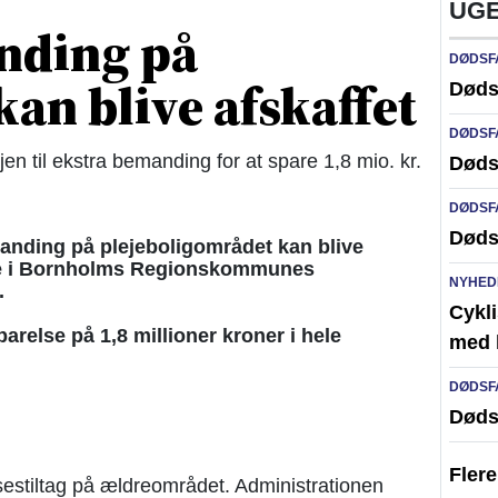
UGE
nding på
DØDSF
kan blive afskaffet
Døds
DØDSF
en til ekstra bemanding for at spare 1,8 mio. kr.
Døds
DØDSF
Døds
anding på plejeboligområdet kan blive
gene i Bornholms Regionskommunes
NYHED
.
Cykli
parelse på 1,8 millioner kroner i hele
med l
DØDSF
Døds
Fler
lsestiltag på ældreområdet. Administrationen