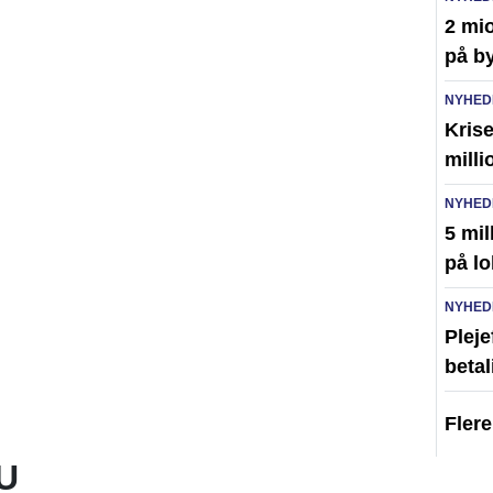
2 mio
på by
NYHED
Kris
milli
NYHED
5 mil
på lo
NYHED
Pleje
betal
Fler
U