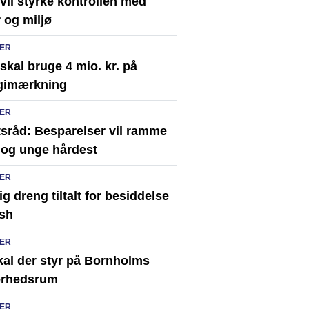
vil styrke kontrollen med
 og miljø
ER
kal bruge 4 mio. kr. på
gimærkning
ER
tsråd: Besparelser vil ramme
 og unge hårdest
ER
ig dreng tiltalt for besiddelse
ash
ER
kal der styr på Bornholms
erhedsrum
ER