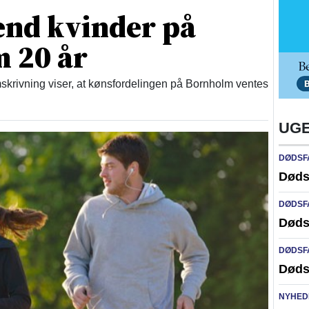
end kvinder på
 20 år
skrivning viser, at kønsfordelingen på Bornholm ventes
UGE
DØDSF
Døds
DØDSF
Døds
DØDSF
Døds
NYHED