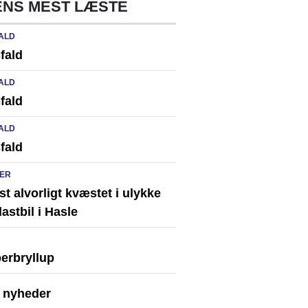
NS MEST LÆSTE
ALD
fald
ALD
fald
ALD
fald
ER
st alvorligt kvæstet i ulykke
astbil i Hasle
erbryllup
e nyheder