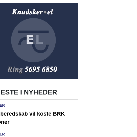
ESTE I NYHEDER
ER
eberedskab vil koste BRK
oner
ER