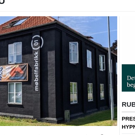
U
RU
PRE
HYP