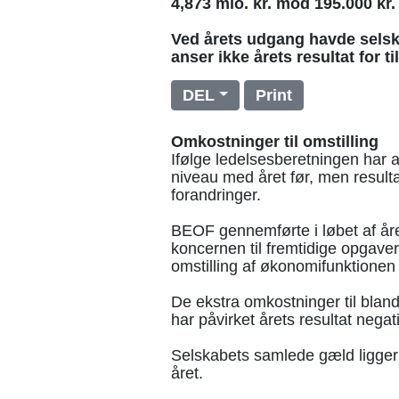
4,873 mio. kr. mod 195.000 kr. 
Ved årets udgang havde selska
anser ikke årets resultat for ti
DEL
Print
Omkostninger til omstilling
Ifølge ledelsesberetningen har a
niveau med året før, men resulta
forandringer.
BEOF gennemførte i løbet af åre
koncernen til fremtidige opgave
omstilling af økonomifunktionen
De ekstra omkostninger til blan
har påvirket årets resultat negati
Selskabets samlede gæld ligger p
året.