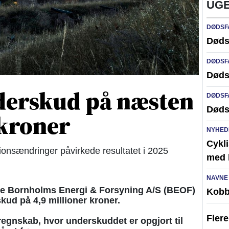
UGE
DØDSF
Døds
DØDSF
Døds
derskud på næsten
DØDSF
Døds
 kroner
NYHED
Cykli
ionsændringer påvirkede resultatet i 2025
med l
NAVNE
e Bornholms Energi & Forsyning A/S (BEOF)
Kobb
ud på 4,9 millioner kroner.
Fler
regnskab, hvor underskuddet er opgjort til