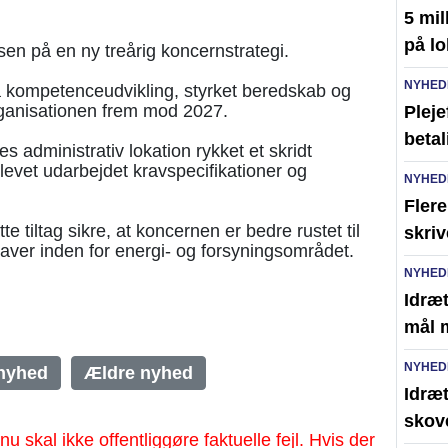
5 mil
på lo
n på en ny treårig koncernstrategi.
NYHED
 kompetenceudvikling, styrket beredskab og
ganisationen frem mod 2027.
Pleje
betal
s administrativ lokation rykket et skridt
blevet udarbejdet kravspecifikationer og
NYHED
Flere
e tiltag sikre, at koncernen er bedre rustet til
skri
ver inden for energi- og forsyningsområdet.
NYHED
Idræt
mål 
NYHED
nyhed
Ældre nyhed
Idræt
skov
al ikke offentliggøre faktuelle fejl. Hvis der