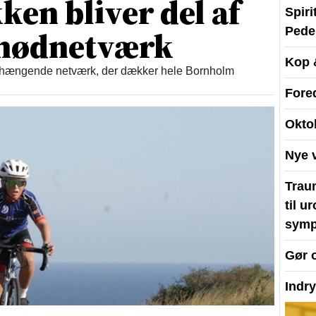
en bliver del af
Spir
t nødnetværk
Peder
Kop 
enhængende netværk, der dækker hele Bornholm
Fore
Okto
Nye 
Traum
til u
symp
Gør 
Indr