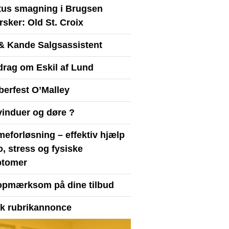
itus smagning i Brugsen
sker: Old St. Croix
& Kande Salgsassistent
drag om Eskil af Lund
berfest O’Malley
vinduer og døre ?
eforløsning – effektiv hjælp
ro, stress og fysiske
tomer
opmærksom på dine tilbud
yk rubrikannonce