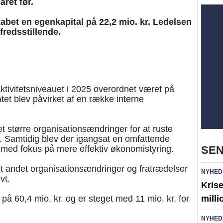
året før.
bet en egenkapital på 22,2 mio. kr. Ledelsen
lfredsstillende.
ktivitetsniveauet i 2025 overordnet været på
tet blev påvirket af en række interne
t større organisationsændringer for at ruste
r. Samtidig blev der igangsat en omfattende
 med fokus på mere effektiv økonomistyring.
SEN
dt andet organisationsændringer og fratrædelser
NYHED
vt.
Kris
å 60,4 mio. kr. og er steget med 11 mio. kr. for
milli
NYHED