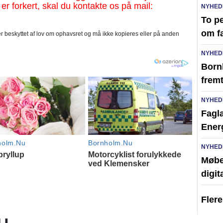
 er forkert, skal du kontakte os på mail:
NYHED
To pe
om f
 beskyttet af lov om ophavsret og må ikke kopieres eller på anden
NYHED
Born
frem
NYHED
Faglæ
Ener
NYHED
Møbel
digit
Fler