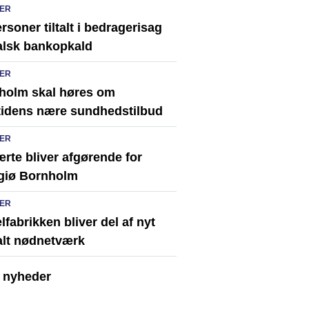
ER
rsoner tiltalt i bedragerisag
alsk bankopkald
ER
holm skal høres om
tidens nære sundhedstilbud
ER
rte bliver afgørende for
giø Bornholm
ER
fabrikken bliver del af nyt
alt nødnetværk
e nyheder