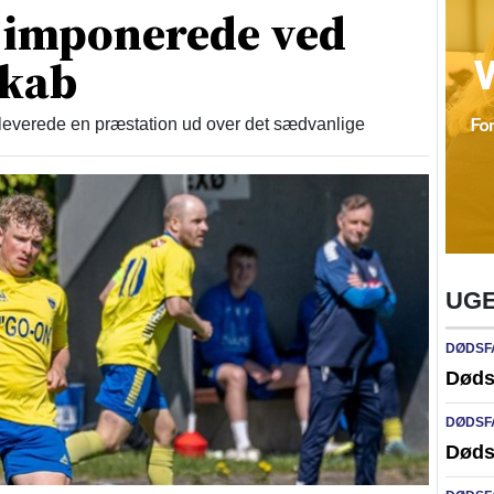
imponerede ved
skab
everede en præstation ud over det sædvanlige
UGE
DØDSF
Døds
DØDSF
Døds