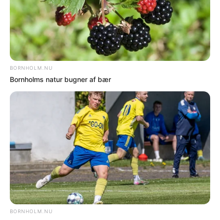
UGENS MEST LÆSTE
DØDSFALD
Dødsfald
DØDSFALD
Dødsfald
DØDSFALD
Dødsfald
NYHEDER
Cyklist alvorligt kvæstet i ulykke med lastbil i
Hasle
NAVNE
Kobberbryllup
Flere nyheder