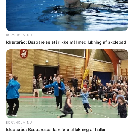
Idrætsråd: Besparelse står ikke mål med lukning
af skolebad
NYHEDER
Idrætsråd siger nej til besparelser i skovene
NYHEDER
To personer tiltalt i bedragerisag om falsk
bankopkald
NYHEDER
Bornholm skal høres om fremtidens nære
sundhedstilbud
NYHEDER
Faglærte bliver afgørende for Energiø Bornholm
NYHEDER
Møbelfabrikken bliver del af nyt digitalt