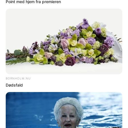
SENESTE I NYHEDER
NYHEDER
Kriseberedskab vil koste BRK millioner
NYHEDER
5 millioner skal nedbringe ventetid på
lokalplaner
NYHEDER
Plejefamilier skal have ekstra betaling for
støtteophold
NYHEDER
Flere iPads til elever med læse- og
skrivevanskeligheder
NYHEDER