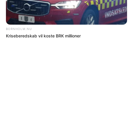
Møbelfabrikken
bliver del af nyt
digitalt
nødnetværk
Målet er på sigt at skabe et sammenhængende netværk,
der dækker hele Bornholm