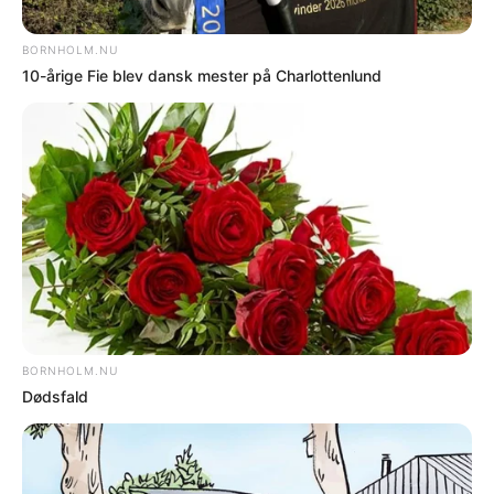
Illustrationsfoto
Berusede drenge begik
hærværk
AF BJARNE HANSEN / Mandag 3-8-20 - 09:15
ALLINGE - Bornholms Politi har optaget