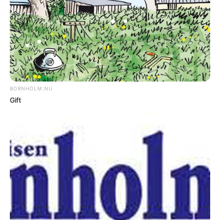
rapport om to berusede drenge, som
lørdag kl. 03:40 begik hærværk.
DEL
Print
Drengene tissede i indkørslen til en villa på
Kampeløkken i Allinge. Efterfølgende
sparkede de postkassen i stykker, hvilket
de gentog hos naboen.
De blev dog indhentet og afkrævet navne,
så der venter dem nu bøder og
erstatningskrav, oplyser politiet.