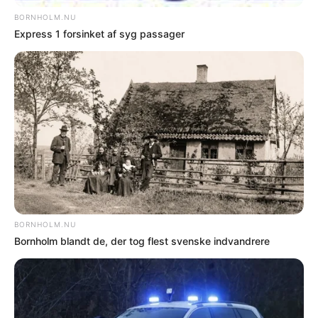
Nyere nyhed
Ældre nyhed
FORKERTE FAKTA? Bornholm.nu skal ikke
offentliggøre faktuelle fejl. Hvis der er noget
i denne artikel, du føler er forkert, skal du
kontakte os på mail: red@bornholm.nu.
© Copyright 2026 Bornholm.nu. Denne artikel er beskyttet af lov om
ophavsret og må ikke kopieres eller på anden måde videreudnyttes uden
særlig aftale.