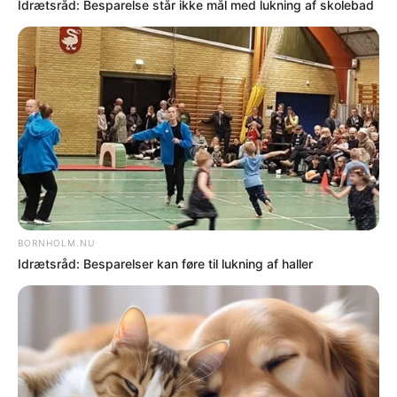
DØDSFALD
Dødsfald
NYHEDER
Cyklist alvorligt kvæstet i ulykke med lastbil i
Hasle
NAVNE
Kobberbryllup
Flere nyheder
SENESTE I NYHEDER
NYHEDER
Kriseberedskab vil koste BRK millioner
NYHEDER