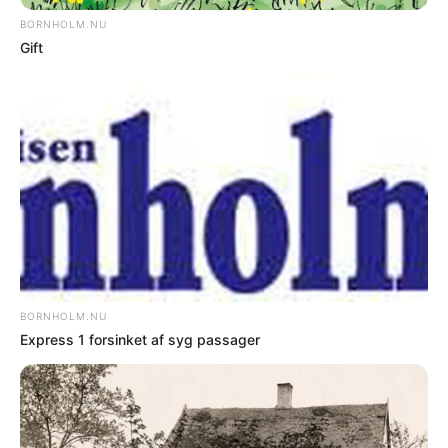
Afventer politisk behandling
Sparekataloget er administrationens oplæg
til budget 2027-2030 og er endnu ikke
politisk vedtaget. Forslaget skal indgå i
budgetforhandlingerne efter sommerferien.
Nyere nyhed
Ældre nyhed
FORKERTE FAKTA? Bornholm.nu skal ikke