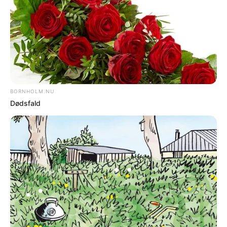
budgetkatalog bliver vedtaget.
DEL
Print
Administrationen foreslår at reducere
åbningstiden i Borgerservice. Besparelsen
er beregnet til 300.000 kroner om året.
Del af større besparelsespakke
Forslaget indgår i en række besparelser på
uddannelses- og beskæftigelsesområdet,
hvor der også foreslås ændringer i STU-
tilbud, psykologhjælp og
brobygningspuljen.