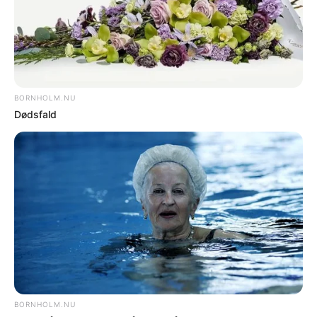
UGENS MEST LÆSTE
DØDSFALD
Dødsfald
DØDSFALD
Dødsfald