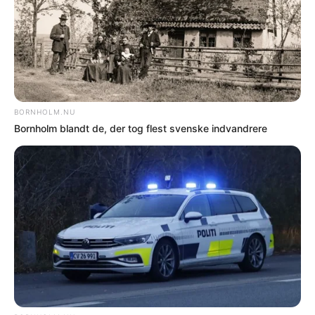
offentliggøre faktuelle fejl. Hvis der er noget
i denne artikel, du føler er forkert, skal du
kontakte os på mail: red@bornholm.nu.
© Copyright 2026 Bornholm.nu. Denne artikel er beskyttet af lov om
ophavsret og må ikke kopieres eller på anden måde videreudnyttes uden
særlig aftale.