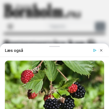
Borgerservice kan få
kortere åbningstid
Bornholms Regionskommune foreslår at
reducere åbningstiden som led i
budgetbesparelserne
AF BJARNE HANSEN / Fredag 26-6-26 - 12:48