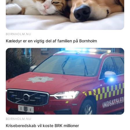
5 millioner skal nedbringe ventetid på
lokalplaner
NYHEDER
Plejefamilier skal have ekstra betaling for
støtteophold
NYHEDER
Flere iPads til elever med læse- og
skrivevanskeligheder
NYHEDER
Idrætsråd: Besparelse står ikke mål med lukning
af skolebad
NYHEDER
Idrætsråd siger nej til besparelser i skovene
NYHEDER