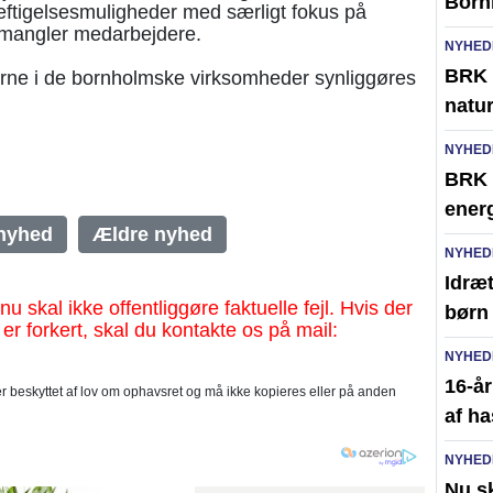
Born
tigelsesmuligheder med særligt fokus på
 mangler medarbejdere.
NYHED
BRK 
erne i de bornholmske virksomheder synliggøres
natur
NYHED
BRK s
ener
nyhed
Ældre nyhed
NYHED
Idræ
al ikke offentliggøre faktuelle fejl. Hvis der
børn
 er forkert, skal du kontakte os på mail:
NYHED
16-år
 beskyttet af lov om ophavsret og må ikke kopieres eller på anden
af h
NYHED
Nu s