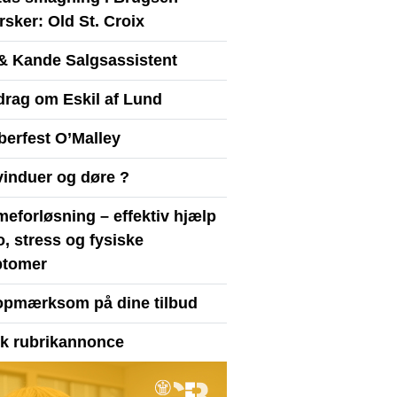
sker: Old St. Croix
& Kande Salgsassistent
drag om Eskil af Lund
berfest O’Malley
vinduer og døre ?
eforløsning – effektiv hjælp
ro, stress og fysiske
tomer
opmærksom på dine tilbud
yk rubrikannonce