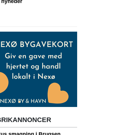
e nyheder
BRIKANNONCER
itus smagning i Brugsen