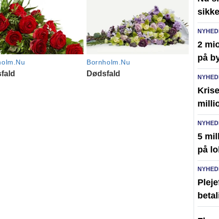
sikk
NYHED
2 mio
på by
NYHED
Kris
milli
NYHED
5 mil
på lo
NYHED
Pleje
betal