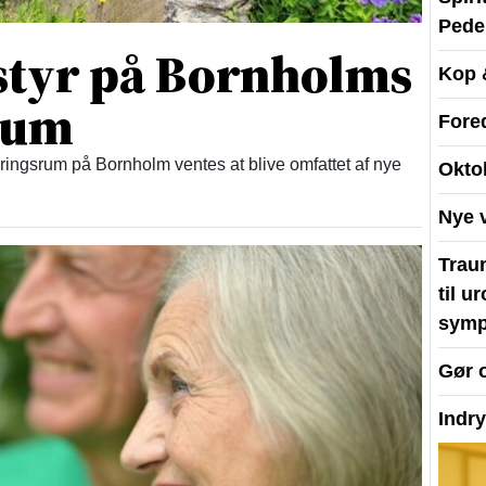
Peder
 styr på Bornholms
Kop 
rum
Fore
ingsrum på Bornholm ventes at blive omfattet af nye
Okto
Nye 
Traum
til u
symp
Gør 
Indr