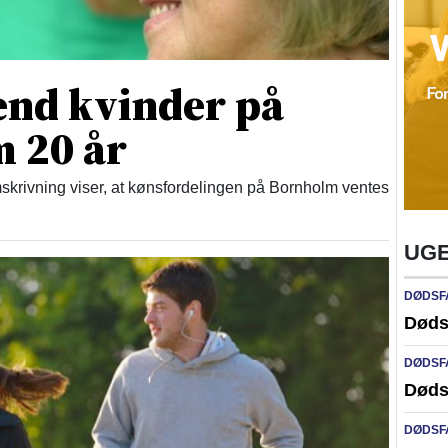
end kvinder på
 20 år
skrivning viser, at kønsfordelingen på Bornholm ventes
UGE
DØDSF
Døds
DØDSF
Døds
DØDSF