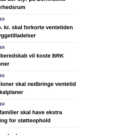
erhedsrum
ER
. kr. skal forkorte ventetiden
ggetilladelser
ER
eberedskab vil koste BRK
oner
ER
lioner skal nedbringe ventetid
kalplaner
ER
familier skal have ekstra
ing for støtteophold