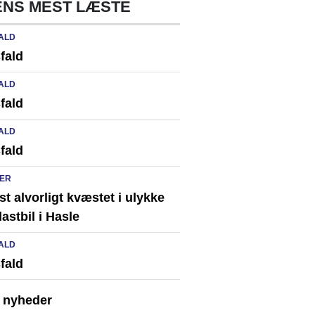
NS MEST LÆSTE
ALD
fald
ALD
fald
ALD
fald
ER
st alvorligt kvæstet i ulykke
astbil i Hasle
ALD
fald
e nyheder