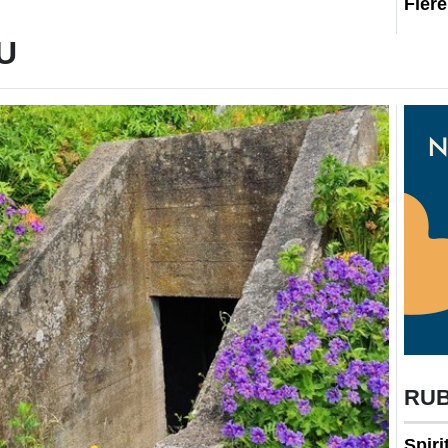
Fler
U
RU
Spir