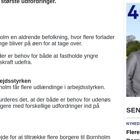
største udfordringer.
m en aldrende befolkning, hvor flere forlader
e bliver på øen for at tage over.
er er behov for både at fastholde yngre
skraft udefra.
bejdsstyrken
olm får flere udlændinge i arbejdsstyrken.
vurderes det, at der både er behov for udenøs
orgere med forskellige udfordringer ind på
SEN
NYHED
Fler
e for at tiltrække flere borgere til Bornholm