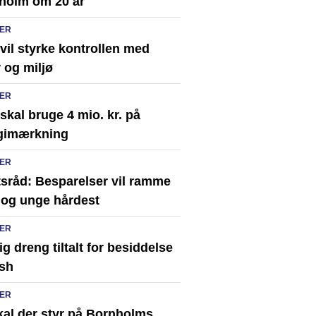
holm om 20 år
ER
vil styrke kontrollen med
 og miljø
ER
kal bruge 4 mio. kr. på
gimærkning
ER
tsråd: Besparelser vil ramme
 og unge hårdest
ER
ig dreng tiltalt for besiddelse
ash
ER
kal der styr på Bornholms