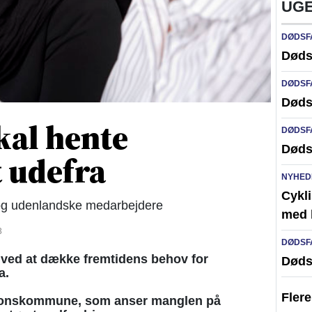
UGE
DØDSF
Døds
DØDSF
Døds
al hente
DØDSF
Døds
t udefra
NYHED
Cykli
re og udenlandske medarbejdere
med l
3
DØDSF
ved at dække fremtidens behov for
Døds
a.
Fler
ionskommune, som anser manglen på