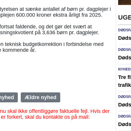
relsen at sænke antallet af børn pr. dagplejer i
lejen 600.000 kroner ekstra årligt fra 2025.
UGE
fortsat faldende, og det gør det svært at
DØDSF
ningskvotient på 3,636 børn pr. dagplejer.
Døds
 teknisk budgetkorrektion i forbindelse med
e kommende år.
DØDSF
Døds
NYHED
Tre f
traf
nyhed
Ældre nyhed
DØDSF
Døds
al ikke offentliggøre faktuelle fejl. Hvis der
 er forkert, skal du kontakte os på mail:
DØDSF
Døds