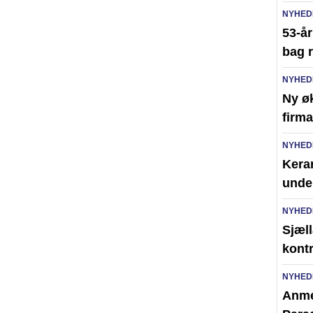
NYHED
53-å
bag r
NYHED
Ny ø
firma
NYHED
Kera
unde
NYHED
Sjæll
kont
NYHED
Anme