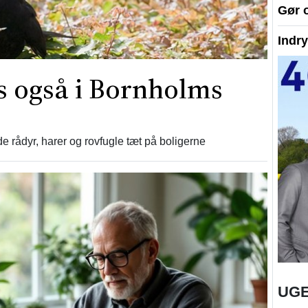
Gør 
Indr
es også i Bornholms
e rådyr, harer og rovfugle tæt på boligerne
UGE