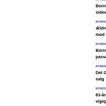
Born
side
NYHED
Ældr
mod 
NYHED
Bornh
pass
NYHED
Det G
salg
NYHED
83-år
vigep