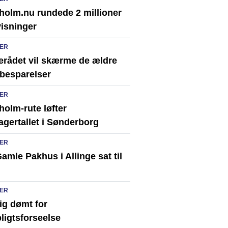
holm.nu rundede 2 millioner
visninger
ER
erådet vil skærme de ældre
besparelser
ER
olm-rute løfter
agertallet i Sønderborg
ER
amle Pakhus i Allinge sat til
ER
ig dømt for
ligtsforseelse