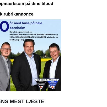
opmærksom på dine tilbud
yk rubrikannonce
NS MEST LÆSTE