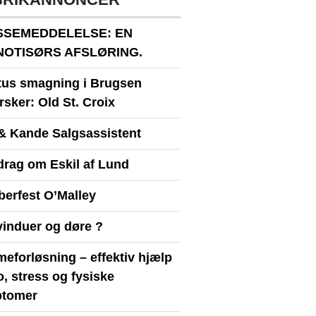
SSEMEDDELELSE: EN
NOTISØRS AFSLØRING.
itus smagning i Brugsen
sker: Old St. Croix
& Kande Salgsassistent
drag om Eskil af Lund
berfest O’Malley
vinduer og døre ?
eforløsning – effektiv hjælp
ro, stress og fysiske
tomer