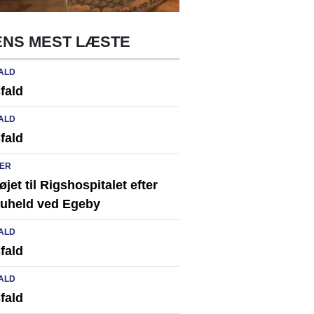
NS MEST LÆSTE
ALD
fald
ALD
fald
ER
løjet til Rigshospitalet efter
ikuheld ved Egeby
ALD
fald
ALD
fald