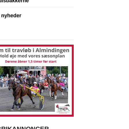
disbakkerne
e nyheder
BRIKANNONCER