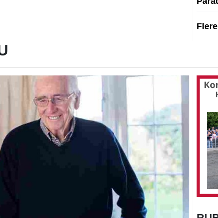
Para
Fler
U
RU