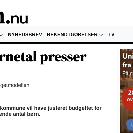
NYHEDSBREV
BEKENDTGØRELSER
TV
rnetal presser
dgetmodellen
mmune vil have justeret budgettet for
ende antal børn.