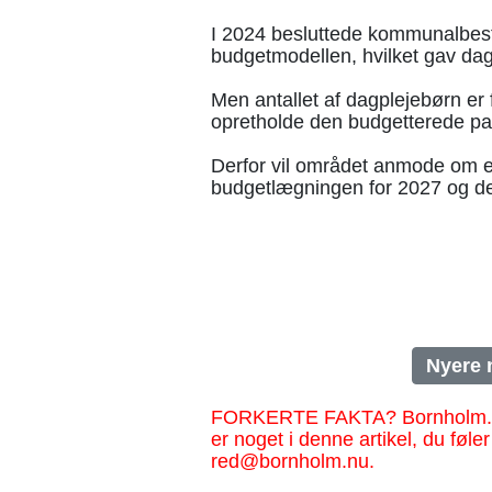
I 2024 besluttede kommunalbesty
budgetmodellen, hvilket gav dagp
Men antallet af dagplejebørn er 
opretholde den budgetterede pas
Derfor vil området anmode om en
budgetlægningen for 2027 og d
Nyere 
FORKERTE FAKTA? Bornholm.nu sk
er noget i denne artikel, du føler
red@bornholm.nu.