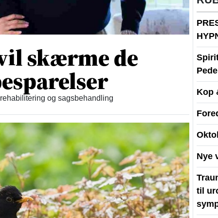
PRE
HYP
vil skærme de
Spir
esparelser
Peder
Kop 
 rehabilitering og sagsbehandling
Fore
Okto
Nye 
Traum
til u
symp