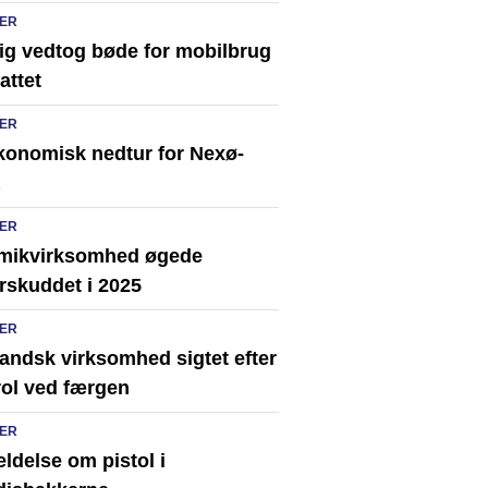
ER
rig vedtog bøde for mobilbrug
attet
ER
konomisk nedtur for Nexø-
ER
mikvirksomhed øgede
rskuddet i 2025
ER
andsk virksomhed sigtet efter
rol ved færgen
ER
ldelse om pistol i