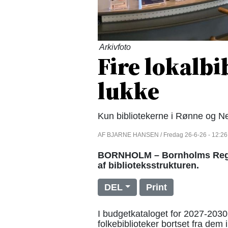
Arkivfoto
Fire lokalbi
lukke
Kun bibliotekerne i Rønne og N
AF BJARNE HANSEN / Fredag 26-6-26 - 12:26
BORNHOLM – Bornholms Regi
af biblioteksstrukturen.
DEL
Print
I budgetkataloget for 2027-2030 
folkebiblioteker bortset fra de