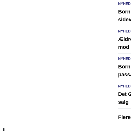
NYHED
Born
side
NYHED
Ældr
mod 
NYHED
Bornh
pass
NYHED
Det G
salg
Fler