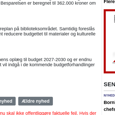
Fler
 Besparelsen er beregnet til 362.000 kroner om
areplan på biblioteksområdet. Samtidig foreslås
 reducere budgettet til materialer og kulturelle
onens oplæg til budget 2027-2030 og er endnu
get vil indgå i de kommende budgetforhandlinger
SEN
NYHED
nyhed
Ældre nyhed
Born
chefs
al ikke offentliggøre faktuelle fejl. Hvis der