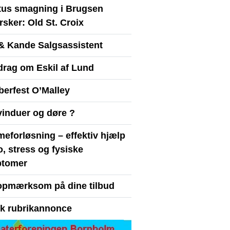
itus smagning i Brugsen
sker: Old St. Croix
& Kande Salgsassistent
drag om Eskil af Lund
berfest O’Malley
vinduer og døre ?
eforløsning – effektiv hjælp
ro, stress og fysiske
tomer
opmærksom på dine tilbud
yk rubrikannonce