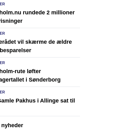
ER
holm.nu rundede 2 millioner
visninger
ER
erådet vil skærme de ældre
besparelser
ER
olm-rute løfter
agertallet i Sønderborg
ER
amle Pakhus i Allinge sat til
e nyheder