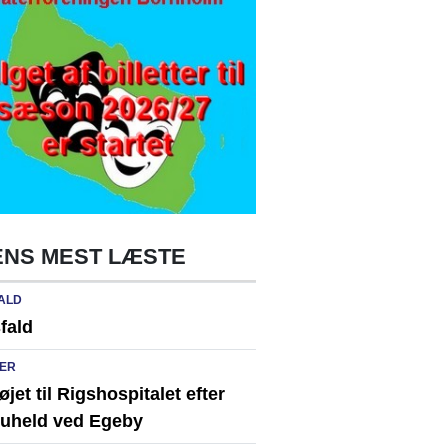
NS MEST LÆSTE
ALD
fald
ER
løjet til Rigshospitalet efter
ikuheld ved Egeby