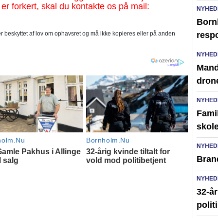
 er forkert, skal du kontakte os på mail:
NYHED
Born
 beskyttet af lov om ophavsret og må ikke kopieres eller på anden
resp
NYHED
Mand 
dron
NYHED
Famil
skole
NYHED
Brand
NYHED
32-år
polit