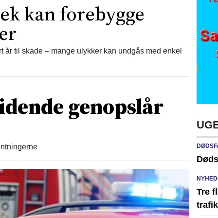
jek kan forebygge
er
 år til skade – mange ulykker kan undgås med enkel
idende genopslår
UGE
ventningerne
DØDSF
Døds
NYHED
Tre f
traf