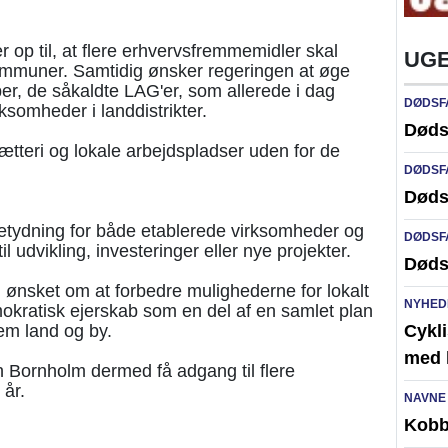
 op til, at flere erhvervsfremmemidler skal
UGE
ommuner. Samtidig ønsker regeringen at øge
pper, de såkaldte LAG'er, som allerede i dag
DØDSF
rksomheder i landdistrikter.
Døds
ætteri og lokale arbejdspladser uden for de
DØDSF
Døds
 betydning for både etablerede virksomheder og
DØDSF
l udvikling, investeringer eller nye projekter.
Døds
ønsket om at forbedre mulighederne for lokalt
NYHED
mokratisk ejerskab som en del af en samlet plan
em land og by.
Cykli
med l
 Bornholm dermed få adgang til flere
 år.
NAVNE
Kobb