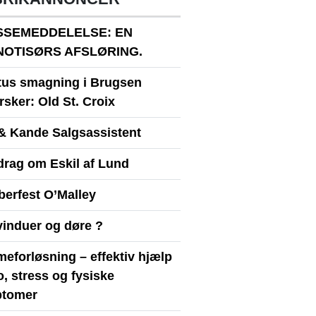
SSEMEDDELELSE: EN
NOTISØRS AFSLØRING.
itus smagning i Brugsen
sker: Old St. Croix
& Kande Salgsassistent
drag om Eskil af Lund
berfest O’Malley
vinduer og døre ?
eforløsning – effektiv hjælp
ro, stress og fysiske
tomer