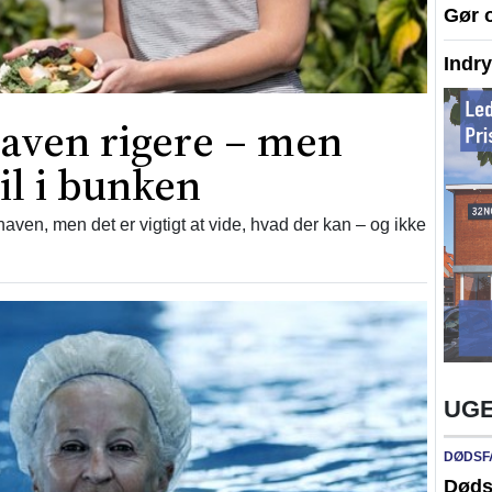
Gør 
Indr
aven rigere – men
til i bunken
ven, men det er vigtigt at vide, hvad der kan – og ikke
UGE
DØDSF
Døds