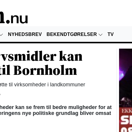
NYHEDSBREV
BEKENDTGØRELSER
TV
rvsmidler kan
 til Bornholm
øtte til virksomheder i landkommuner
7
er kan se frem til bedre muligheder for at
geringens nye politiske grundlag bliver omsat