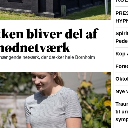
PRE
HYP
en bliver del af
Spir
t nødnetværk
Peder
Kop 
enhængende netværk, der dækker hele Bornholm
Fore
Okto
Nye 
Traum
til u
symp