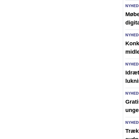
NYHED
Møbel
digit
NYHED
Konk
midl
NYHED
Idræt
lukni
NYHED
Grati
unge
NYHED
Trækf