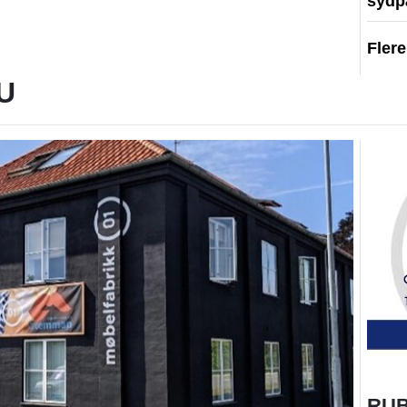
sydp
Fler
U
RU