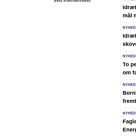
Idræt
mål 
NYHED
Idræt
skov
NYHED
To pe
om f
NYHED
Born
frem
NYHED
Faglæ
Ener