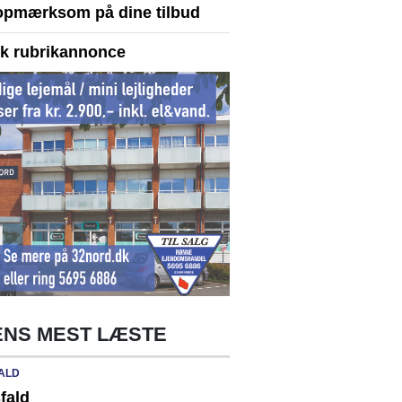
opmærksom på dine tilbud
yk rubrikannonce
NS MEST LÆSTE
ALD
fald