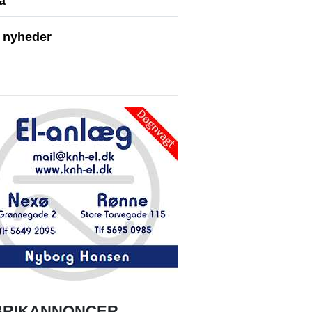
å
e nyheder
BRIKANNONCER