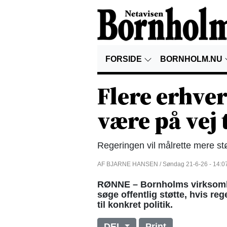
FORSIDE
BORNHOLM.NU
Flere erhve
være på vej
Regeringen vil målrette mere st
AF BJARNE HANSEN / Søndag 21-6-26 - 14:0
RØNNE – Bornholms virksomhed
søge offentlig støtte, hvis re
til konkret politik.
DEL
Print