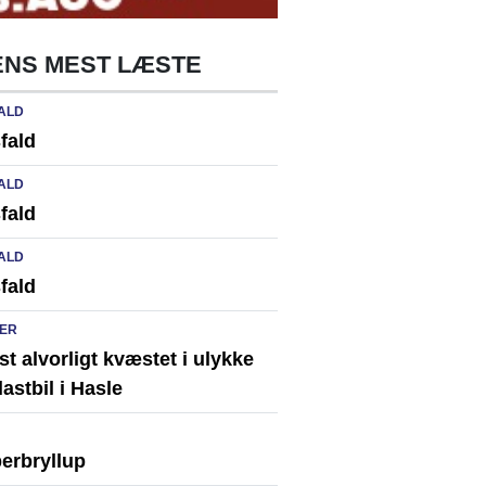
NS MEST LÆSTE
ALD
fald
ALD
fald
ALD
fald
ER
st alvorligt kvæstet i ulykke
astbil i Hasle
erbryllup