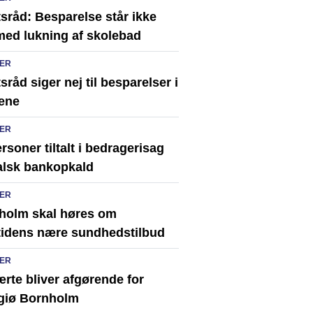
sråd: Besparelse står ikke
med lukning af skolebad
ER
sråd siger nej til besparelser i
ene
ER
rsoner tiltalt i bedragerisag
alsk bankopkald
ER
holm skal høres om
tidens nære sundhedstilbud
ER
rte bliver afgørende for
giø Bornholm