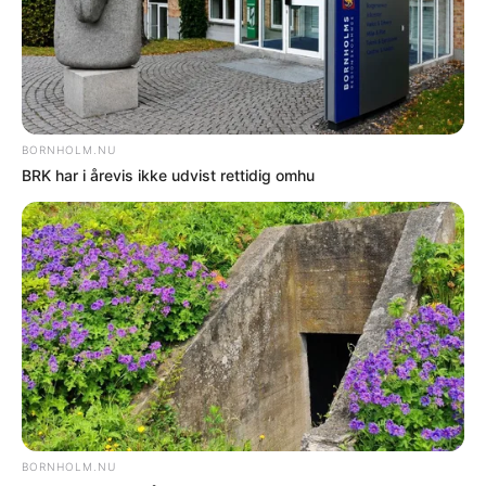
UGENS MEST LÆSTE
DØDSFALD
Dødsfald
DØDSFALD
Dødsfald
DØDSFALD
Dødsfald
NYHEDER