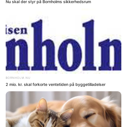
Cyklist alvorligt kvæstet i ulykke med lastbil i
Hasle
NAVNE
Kobberbryllup
Flere nyheder
SENESTE I NYHEDER
NYHEDER
16-årig dreng tiltalt for besiddelse af hash
NYHEDER
Nu skal der styr på Bornholms sikkerhedsrum
NYHEDER
2 mio. kr. skal forkorte ventetiden på