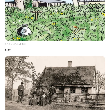
mobilitetsløsninger i landdistrikterne
velkommen.
DEL
Print
Foreningen peger på, at bedre
transportmuligheder er afgørende for
bosætning, erhvervsudvikling og
hverdagen i landdistrikterne. Samtidig ser
LAG Bornholm positivt på, at der lægges op
til at understøtte nye og fleksible
transportløsninger, som kan supplere den
traditionelle kollektive trafik.