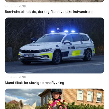
LAG Bornholm er en lokalt forankret
forening, der uddeler EU- og statslige
tilskud til projekter, som skal skabe
udvikling i landdistrikterne på Bornholm.
Nyere nyhed
Ældre nyhed
FORKERTE FAKTA? Bornholm.nu skal ikke
offentliggøre faktuelle fejl. Hvis der er noget
i denne artikel, du føler er forkert, skal du
kontakte os på mail: red@bornholm.nu.