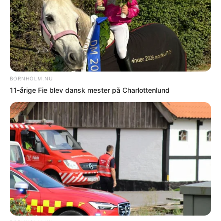
© Copyright 2026 Bornholm.nu. Denne artikel er beskyttet af lov om
ophavsret og må ikke kopieres eller på anden måde videreudnyttes uden
særlig aftale.