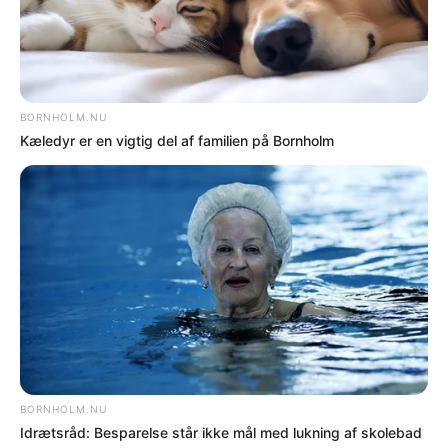
byggetilladelser
NYHEDER
Kriseberedskab vil koste BRK millioner
NYHEDER
5 millioner skal nedbringe ventetid på
lokalplaner
NYHEDER
Plejefamilier skal have ekstra betaling for
støtteophold
NYHEDER
Flere iPads til elever med læse- og
skrivevanskeligheder
NYHEDER
Idrætsråd: Besparelse står ikke mål med lukning