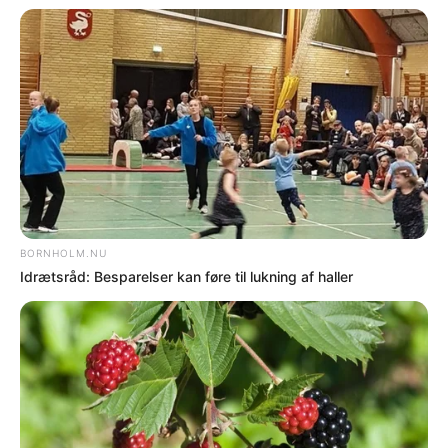
af skolebad
NYHEDER
Idrætsråd siger nej til besparelser i skovene
NYHEDER
To personer tiltalt i bedragerisag om falsk
bankopkald
Flere nyheder
PÅ FORSIDEN NU