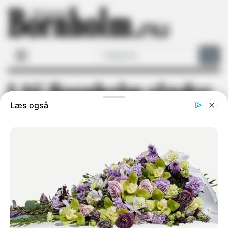
LAG Bornholm glæder
sig over planer om
bedre transport
Regeringens udspil kan styrke den
kollektive trafik og nye mobilitetsløsninger i
landdistrikterne
AF BJARNE HANSEN / Torsdag 9-7-26 - 07:44