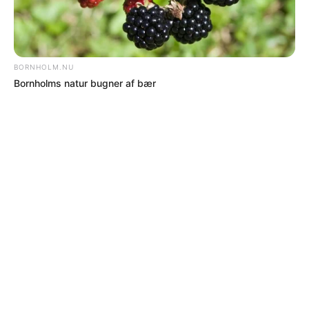
NYHEDER
Nu skal der styr på
Bornholms
sikkerhedsrum
Omkring 150 beskyttelsesrum og sikringsrum på Bornholm
ventes at blive omfattet af nye tilsynskrav