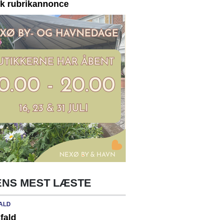
yk rubrikannonce
NS MEST LÆSTE
ALD
fald