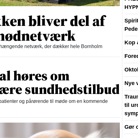
HYP
en bliver del af
Spir
t nødnetværk
Peder
Kop 
enhængende netværk, der dækker hele Bornholm
Fore
al høres om
Okto
nære sundhedstilbud
Nye 
Traum
, patienter og pårørende til møde om en kommende
til u
symp
Gør 