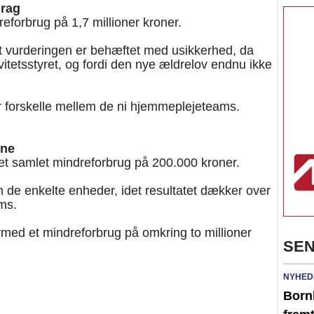
drag
eforbrug på 1,7 millioner kroner.
 vurderingen er behæftet med usikkerhed, da
ivitetsstyret, og fordi den nye ældrelov endnu ikke
r forskelle mellem de ni hjemmeplejeteams.
ene
et samlet mindreforbrug på 200.000 kroner.
m de enkelte enheder, idet resultatet dækker over
ms.
ed et mindreforbrug på omkring to millioner
SEN
NYHED
Born