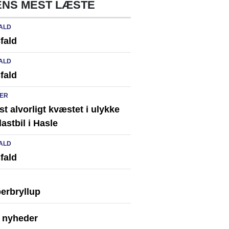
NS MEST LÆSTE
ALD
fald
ALD
fald
ER
st alvorligt kvæstet i ulykke
astbil i Hasle
ALD
fald
erbryllup
e nyheder