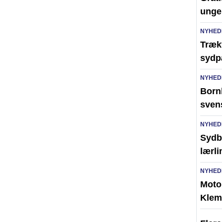
unge
NYHED
Trækf
sydp
NYHED
Bornh
sven
NYHED
Sydb
lærl
NYHED
Moto
Klem