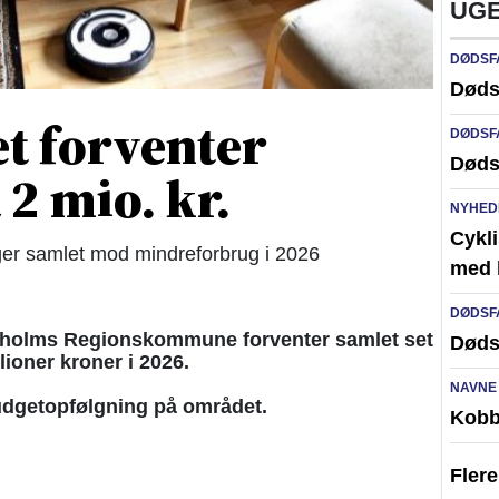
UGE
DØDSF
Døds
t forventer
DØDSF
Døds
2 mio. kr.
NYHED
Cykli
er samlet mod mindreforbrug i 2026
med l
DØDSF
nholms Regionskommune forventer samlet set
Døds
ioner kroner i 2026.
NAVNE
udgetopfølgning på området.
Kobb
Fler