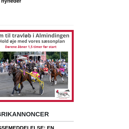
e nyheder
BRIKANNONCER
SSEMEDDELELSE: EN