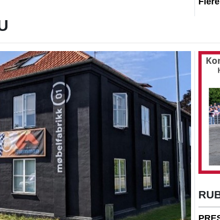
Fler
U
RU
PRE