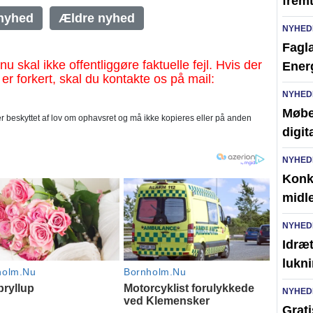
frem
nyhed
Ældre nyhed
NYHED
Faglæ
al ikke offentliggøre faktuelle fejl. Hvis der
Ener
 er forkert, skal du kontakte os på mail:
NYHED
Møbel
 beskyttet af lov om ophavsret og må ikke kopieres eller på anden
digit
NYHED
Konk
midl
NYHED
Idræt
lukni
NYHED
Grati