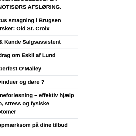
NOTISØRS AFSLØRING.
itus smagning i Brugsen
sker: Old St. Croix
& Kande Salgsassistent
drag om Eskil af Lund
berfest O’Malley
vinduer og døre ?
eforløsning – effektiv hjælp
ro, stress og fysiske
tomer
opmærksom på dine tilbud