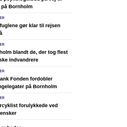
 på Bornholm
ER
uglene gør klar til rejsen
å
ER
olm blandt de, der tog flest
ske indvandrere
ER
ank Fonden fordobler
ingelegater på Bornholm
ER
rcyklist forulykkede ved
ensker