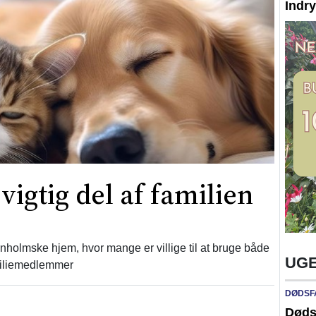
Indr
vigtig del af familien
nholmske hjem, hvor mange er villige til at bruge både
UGE
miliemedlemmer
DØDSF
Døds