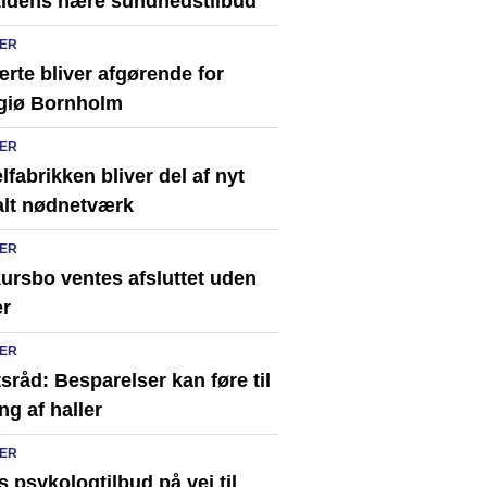
tidens nære sundhedstilbud
ER
rte bliver afgørende for
giø Bornholm
ER
fabrikken bliver del af nyt
alt nødnetværk
ER
ursbo ventes afsluttet uden
er
ER
sråd: Besparelser kan føre til
ng af haller
ER
s psykologtilbud på vej til