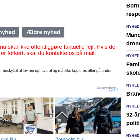
Born
resp
NYHED
nyhed
Ældre nyhed
Mand 
dron
al ikke offentliggøre faktuelle fejl. Hvis der
 er forkert, skal du kontakte os på mail:
NYHED
Famil
 beskyttet af lov om ophavsret og må ikke kopieres eller på anden
skole
NYHED
Brand
NYHED
32-år
polit
NYHED