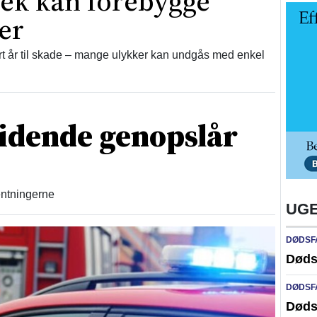
jek kan forebygge
er
 år til skade – mange ulykker kan undgås med enkel
idende genopslår
ventningerne
UGE
DØDSF
Døds
DØDSF
Døds