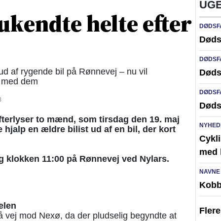
UGE
 ukendte helte efter
DØDSF
Døds
DØDSF
ud af rygende bil på Rønnevej – nu vil
Døds
kt med dem
DØDSF
8
Døds
terlyser to mænd, som tirsdag den 19. maj
NYHED
 hjalp en ældre bilist ud af en bil, der kort
Cykli
med l
 klokken 11:00 på Rønnevej ved Nylars.
NAVNE
Kobb
elen
Fler
å vej mod Nexø, da der pludselig begyndte at