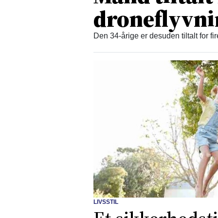
droneflyvn
Den 34-årige er desuden tiltalt for fi
LIVSSTIL