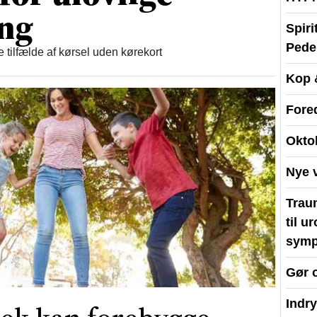
ing
Spir
Peder
re tilfælde af kørsel uden kørekort
Kop 
Fore
Okto
Nye 
Traum
til u
symp
Gør 
Indr