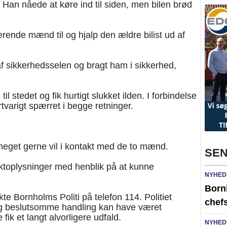
Han nåede at køre ind til siden, men bilen brød
sserende mænd til og hjalp den ældre bilist ud af
af sikkerhedsselen og bragt ham i sikkerhed,
 stedet og fik hurtigt slukket ilden. I forbindelse
varigt spærret i begge retninger.
 meget gerne vil i kontakt med de to mænd.
SEN
aktoplysninger med henblik på at kunne
NYHED
Born
e Bornholms Politi på telefon 114. Politiet
chefs
 og beslutsomme handling kan have været
 fik et langt alvorligere udfald.
NYHED