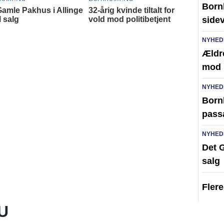
Born
side
NYHED
Ældr
mod 
NYHED
Bornh
pass
NYHED
Det G
salg
Fler
U