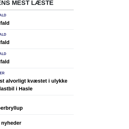
NS MEST LÆSTE
ALD
fald
ALD
fald
ALD
fald
ER
st alvorligt kvæstet i ulykke
astbil i Hasle
erbryllup
e nyheder