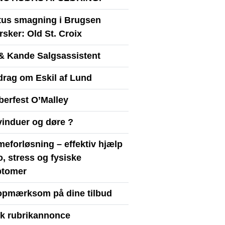
itus smagning i Brugsen
sker: Old St. Croix
& Kande Salgsassistent
drag om Eskil af Lund
berfest O’Malley
vinduer og døre ?
eforløsning – effektiv hjælp
ro, stress og fysiske
tomer
opmærksom på dine tilbud
yk rubrikannonce