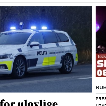
RU
 for ulovlige
PRE
HYP