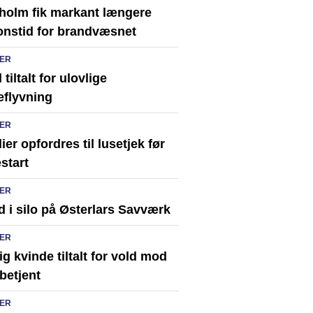
holm fik markant længere
onstid for brandvæsnet
ER
tiltalt for ulovlige
eflyvning
ER
ier opfordres til lusetjek før
start
ER
 i silo på Østerlars Savværk
ER
ig kvinde tiltalt for vold mod
ibetjent
ER