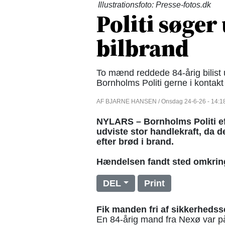
Illustrationsfoto: Presse-fotos.dk
Politi søger
bilbrand
To mænd reddede 84-årig bilist 
Bornholms Politi gerne i konta
AF BJARNE HANSEN / Onsdag 24-6-26 - 14:1
NYLARS – Bornholms Politi ef
udviste stor handlekraft, da de
efter brød i brand.
Hændelsen fandt sted omkring
DEL
Print
Fik manden fri af sikkerhedss
En 84-årig mand fra Nexø var p