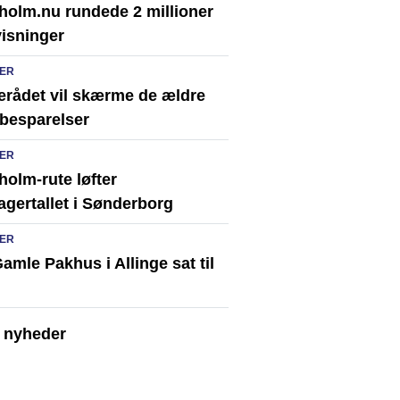
holm.nu rundede 2 millioner
visninger
ER
erådet vil skærme de ældre
besparelser
ER
olm-rute løfter
agertallet i Sønderborg
ER
amle Pakhus i Allinge sat til
e nyheder