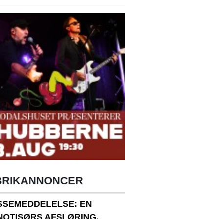
BRIKANNONCER
SSEMEDDELELSE: EN
NOTISØRS AFSLØRING.