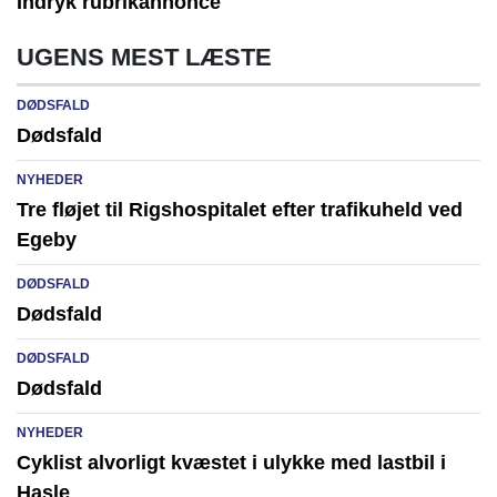
Indryk rubrikannonce
UGENS MEST LÆSTE
DØDSFALD
Dødsfald
NYHEDER
Tre fløjet til Rigshospitalet efter trafikuheld ved
Egeby
DØDSFALD
Dødsfald
DØDSFALD
Dødsfald
NYHEDER
Cyklist alvorligt kvæstet i ulykke med lastbil i
Hasle