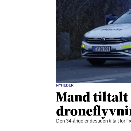
NYHEDER
Mand tiltalt
droneflyvn
Den 34-årige er desuden tiltalt for fi