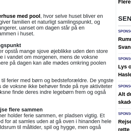
Fler
erhuse med pool
, hvor selve huset bliver en
SEN
giver familien et naturligt samlingspunkt, og
 fungerer, uanset om dagen står på en
SPONS
sammen i huset.
Rumme
ingspunkt
Svan
r opstå mange sjove øjeblikke uden den store
e i vandet om morgenen, mens de voksne
SPONS
enere på dagen kan alle mødes omkring poolen
Lys 
Hasl
 til ferier med børn og bedsteforældre. De yngste
s de voksne ikke behøver finde på nye aktiviteter
SPONS
ksne finde deres indre legebørn frem og også
Alt d
skad
rejse flere sammen
SPONS
oner holder ferie sammen, er pladsen vigtig. Et
d for at samles uden at gå oven i hinanden hele
Rejse
ldsrum til måltider, spil og hygge, men også
rett