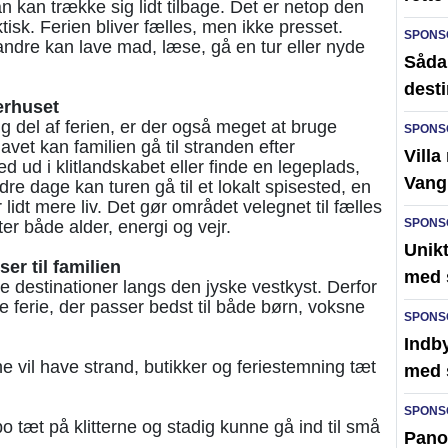
 kan trække sig lidt tilbage. Det er netop den
tisk. Ferien bliver fælles, men ikke presset.
SPONS
andre kan lave mad, læse, gå en tur eller nyde
Sådan
desti
erhuset
 del af ferien, er der også meget at bruge
SPONS
et kan familien gå til stranden efter
Villa
ud i klitlandskabet eller finde en legeplads,
Vang
ndre dage kan turen gå til et lokalt spisested, en
 lidt mere liv. Det gør området velegnet til fælles
SPONS
ter både alder, energi og vejr.
Unik
er til familien
med 
destinationer langs den jyske vestkyst. Derfor
e ferie, der passer bedst til både børn, voksne
SPONS
Indby
ne vil have strand, butikker og feriestemning tæt
med 
SPONS
l bo tæt på klitterne og stadig kunne gå ind til små
Pano