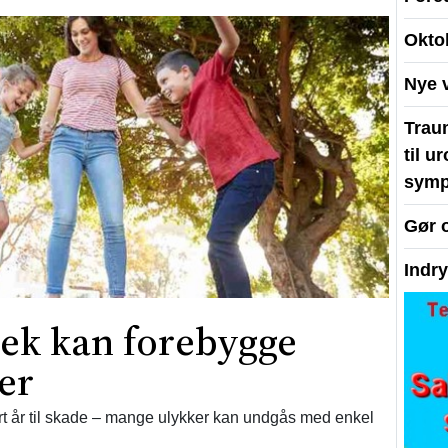
Okto
Nye 
Traum
til u
symp
Gør 
Indr
jek kan forebygge
er
 år til skade – mange ulykker kan undgås med enkel