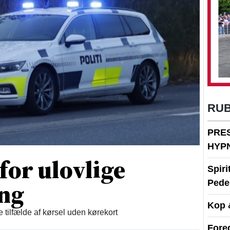
RU
PRE
HYP
 for ulovlige
Spir
ing
Peder
Kop 
re tilfælde af kørsel uden kørekort
Fore