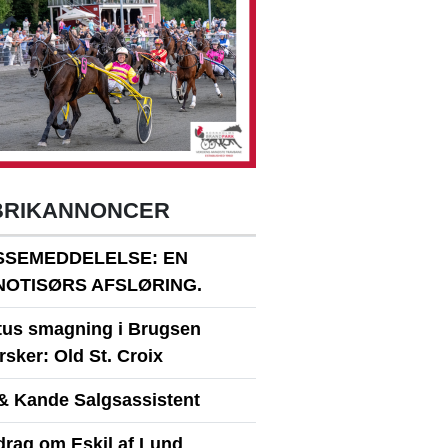
BRIKANNONCER
SSEMEDDELELSE: EN
NOTISØRS AFSLØRING.
itus smagning i Brugsen
sker: Old St. Croix
& Kande Salgsassistent
drag om Eskil af Lund