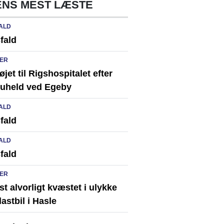
NS MEST LÆSTE
ALD
fald
ER
løjet til Rigshospitalet efter
ikuheld ved Egeby
ALD
fald
ALD
fald
ER
st alvorligt kvæstet i ulykke
astbil i Hasle