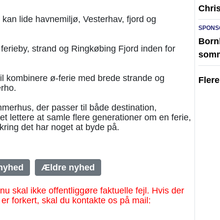
Chri
r kan lide havnemiljø, Vesterhav, fjord og
SPONS
Born
r ferieby, strand og Ringkøbing Fjord inden for
somm
 vil kombinere ø-ferie med brede strande og
Fler
rho.
erhus, der passer til både destination,
et lettere at samle flere generationer om en ferie,
ring det har noget at byde på.
nyhed
Ældre nyhed
al ikke offentliggøre faktuelle fejl. Hvis der
 er forkert, skal du kontakte os på mail: