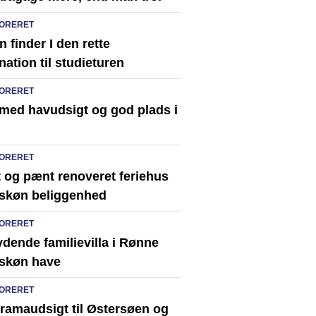
ORERET
 finder I den rette
nation til studieturen
ORERET
 med havudsigt og god plads i
ORERET
t og pænt renoveret feriehus
skøn beliggenhed
ORERET
dende familievilla i Rønne
skøn have
ORERET
ramaudsigt til Østersøen og