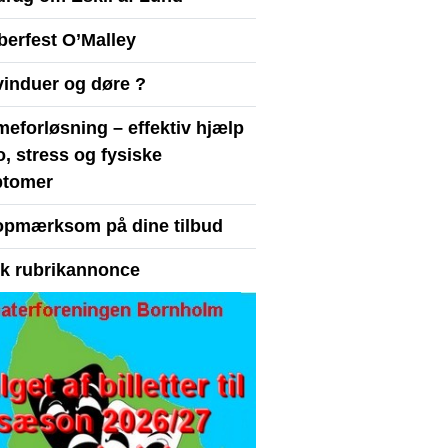
berfest O’Malley
vinduer og døre ?
eforløsning – effektiv hjælp
ro, stress og fysiske
tomer
opmærksom på dine tilbud
yk rubrikannonce