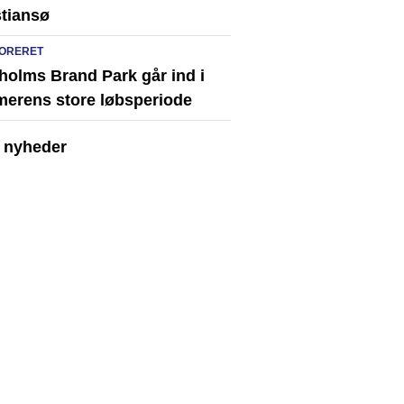
stiansø
ORERET
holms Brand Park går ind i
erens store løbsperiode
e nyheder