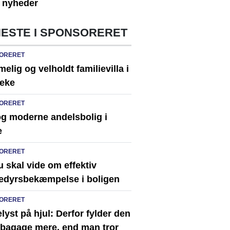
e nyheder
ESTE I SPONSORERET
ORERET
lig og velholdt familievilla i
eke
ORERET
og moderne andelsbolig i
e
ORERET
u skal vide om effektiv
edyrsbekæmpelse i boligen
ORERET
lyst på hjul: Derfor fylder den
e bagage mere, end man tror