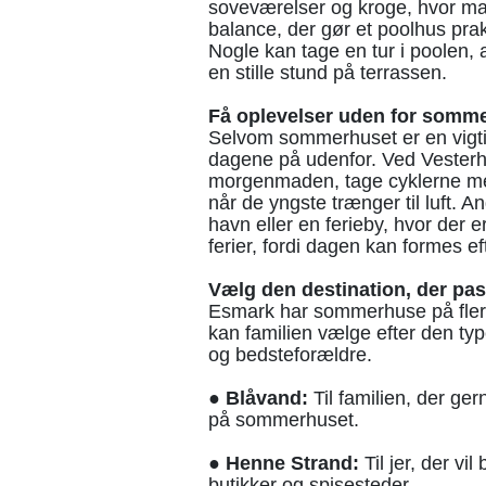
soveværelser og kroge, hvor man
balance, der gør et poolhus prak
Nogle kan tage en tur i poolen, 
en stille stund på terrassen.
Få oplevelser uden for somm
Selvom sommerhuset er en vigtig
dagene på udenfor. Ved Vesterhav
morgenmaden, tage cyklerne med 
når de yngste trænger til luft. A
havn eller en ferieby, hvor der er
ferier, fordi dagen kan formes ef
Vælg den destination, der pass
Esmark har sommerhuse på flere 
kan familien vælge efter den typ
og bedsteforældre.
● Blåvand:
Til familien, der ger
på sommerhuset.
● Henne Strand:
Til jer, der vi
butikker og spisesteder.