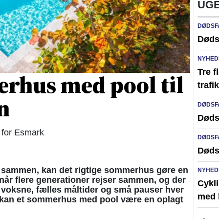
UGE
DØDSF
Døds
NYHED
Tre f
erhus med pool til
traf
n
DØDSF
Døds
or Esmark
DØDSF
Døds
ie sammen, kan det rigtige sommerhus gøre en
NYHED
 når flere generationer rejser sammen, og der
Cykli
, voksne, fælles måltider og små pauser hver
med l
r kan et sommerhus med pool være en oplagt