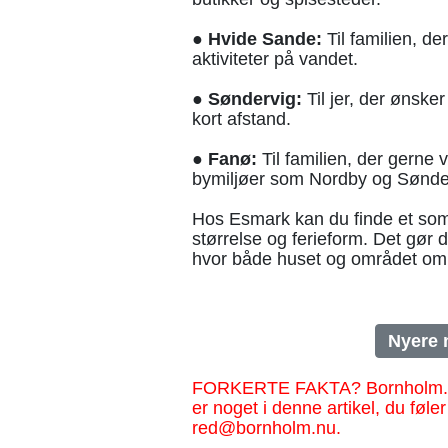
● Hvide Sande:
Til familien, de
aktiviteter på vandet.
● Søndervig:
Til jer, der ønske
kort afstand.
● Fanø:
Til familien, der gerne
bymiljøer som Nordby og Sønde
Hos Esmark kan du finde et somm
størrelse og ferieform. Det gør d
hvor både huset og området omk
Nyere 
FORKERTE FAKTA? Bornholm.nu sk
er noget i denne artikel, du føler
red@bornholm.nu.