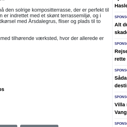
Hasl
den solrige kompositterrasse, der er perfekt til
 er indrettet med et skønt terrassemiljø, og i
SPONS
kørsel med Årsdalegrus, fliser og plads til to
Alt d
skad
med tilhørende værksted, hvor der allerede er
SPONS
Rejse
rett
SPONS
Sådan
desti
os
SPONS
Villa
Vang
SPONS