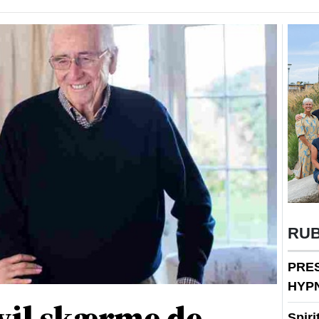
RU
PRE
HYP
vil skærme de
Spir