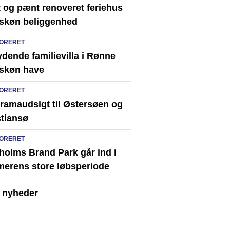
t og pænt renoveret feriehus
skøn beliggenhed
ORERET
dende familievilla i Rønne
skøn have
ORERET
ramaudsigt til Østersøen og
stiansø
ORERET
holms Brand Park går ind i
erens store løbsperiode
e nyheder