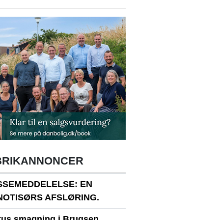
BRIKANNONCER
SSEMEDDELELSE: EN
NOTISØRS AFSLØRING.
itus smagning i Brugsen