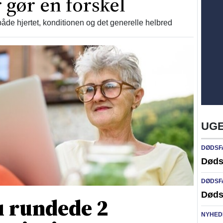
 gør en forskel
åde hjertet, konditionen og det generelle helbred
UGE
DØDSF
Døds
DØDSF
Døds
 rundede 2
NYHED