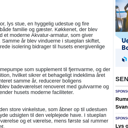
or, lys stue, en hyggelig udestue og fire
l både familie og gæster. Køkkenet, der blev
ed et moderne Akvatur-armatur, som giver
 Samme år blev vinduerne i stueplan skiftet,
de isolering bidrager til husets energivenlige
varmepumpe som supplement til fjernvarme, og der
tion, hvilket sikrer et behageligt indeklima året
SEN
nteret samme år, reducerer boligens
22 blev badeværelset renoveret med gulvvarme og
dender husets moderne faciliteter.
SPONS
Rumme
Svan
den store vinkelstue, som åbner op til udestuen
nyde udsigten til den velplejede have. I stueplan
SPONS
eværelse og et værelse, mens første sal rummer
Lys 
et.