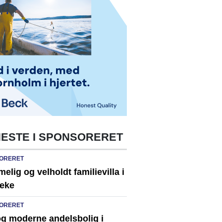
ESTE I SPONSORERET
ORERET
lig og velholdt familievilla i
eke
ORERET
og moderne andelsbolig i