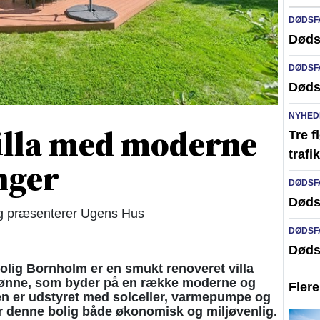
DØDSF
Døds
DØDSF
Døds
NYHED
illa med moderne
Tre f
traf
nger
DØDSF
Døds
præsenterer Ugens Hus
DØDSF
Døds
ig Bornholm er en smukt renoveret villa
Rønne, som byder på en række moderne og
Fler
aen er udstyret med solceller, varmepumpe og
gør denne bolig både økonomisk og miljøvenlig.