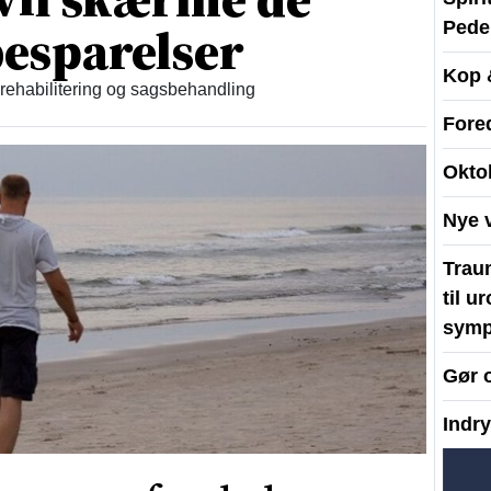
esparelser
Peder
Kop 
 rehabilitering og sagsbehandling
Fore
Okto
Nye 
Traum
til u
symp
Gør 
Indr