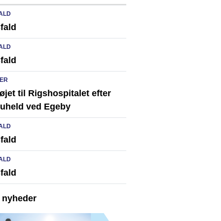
ALD
fald
ALD
fald
ER
løjet til Rigshospitalet efter
ikuheld ved Egeby
ALD
fald
ALD
fald
e nyheder