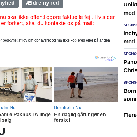
nyhed
Ældre nyhed
Unik
med 
al ikke offentliggøre faktuelle fejl. Hvis der
 er forkert, skal du kontakte os på mail:
SPONS
Indby
 beskyttet af lov om ophavsret og må ikke kopieres eller på anden
med 
SPONS
Pano
Chri
SPONS
Born
somm
Fler
U