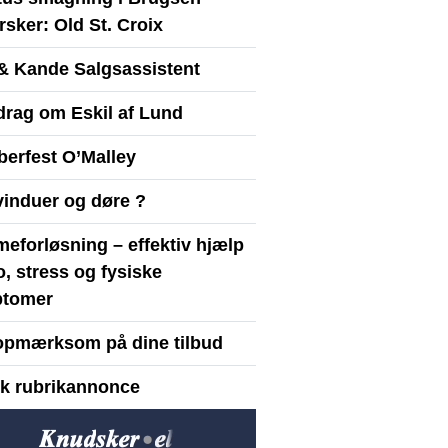
sker: Old St. Croix
& Kande Salgsassistent
drag om Eskil af Lund
berfest O’Malley
vinduer og døre ?
eforløsning – effektiv hjælp
ro, stress og fysiske
tomer
opmærksom på dine tilbud
yk rubrikannonce