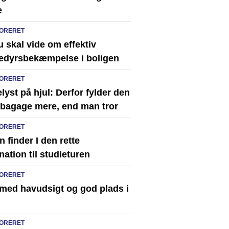
e
ORERET
u skal vide om effektiv
edyrsbekæmpelse i boligen
ORERET
lyst på hjul: Derfor fylder den
e bagage mere, end man tror
ORERET
 finder I den rette
nation til studieturen
ORERET
 med havudsigt og god plads i
ORERET