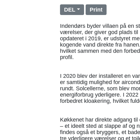
DEL
Print
Indendørs byder villaen på en st
værelser, der giver god plads ti
opdateret i 2019, er udstyret m
kogende vand direkte fra hanen.
hvilket sammen med den forbedre
profil.
I 2020 blev der installeret en 
er samtidig mulighed for aircondi
rundt. Solcellerne, som blev mo
energiforbrug yderligere. I 20
forbedret kloakering, hvilket ful
Køkkenet har direkte adgang til 
– et ideelt sted at slappe af og 
findes også et bryggers, et bad
tre yderligere værelser og et toil