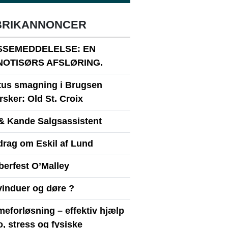
BRIKANNONCER
SSEMEDDELELSE: EN
NOTISØRS AFSLØRING.
itus smagning i Brugsen
sker: Old St. Croix
& Kande Salgsassistent
drag om Eskil af Lund
berfest O’Malley
vinduer og døre ?
eforløsning – effektiv hjælp
ro, stress og fysiske