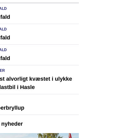
ALD
fald
ALD
fald
ALD
fald
ER
st alvorligt kvæstet i ulykke
astbil i Hasle
erbryllup
e nyheder