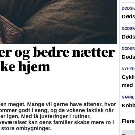
DØDSF
Døds
DØDSF
Døds
er og bedre nætter
DØDSF
Døds
ske hjem
NYHED
Cykli
med l
NAVNE
n meget. Mange vil gerne have aftener, hvor
Kobb
kommer godt i seng, og de voksne faktisk når
er igen. Med få justeringer i rutiner,
Fler
veværelset kan øens familier skabe mere ro i
 store ombygninger.