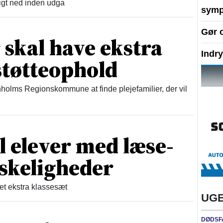
igt ned inden udga
symp
Gør 
 skal have ekstra
Indr
støtteophold
rnholms Regionskommune at finde plejefamilier, der vil
il elever med læse-
skeligheder
et ekstra klassesæt
UGE
DØDSF