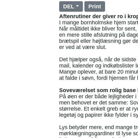
DEL
Print
Aftenrutiner der giver ro i kr
I mange bornholmske hjem starte
Når måltidet ikke bliver for sent,
en mere stille afslutning på dag
brætspil eller højtlæsning gør d
er ved at være slut.
Det hjælper også, når de sidste 
mail, kalender og indkøbslister l
Mange oplever, at bare 20 minu
at falde i søvn, fordi hjernen får
Soveværelset som rolig base 
På øen er der både lejligheder 
men behovet er det samme: Sovev
størrelse. Et enkelt greb er at 
legetøj og papirer ikke fylder i s
Lys betyder mere, end mange tror
mørklægningsgardiner til lyse 