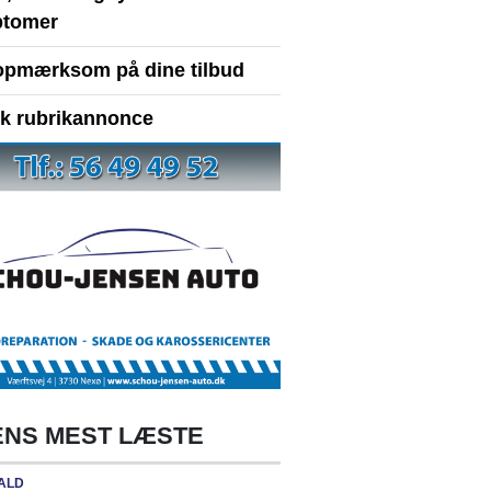
tomer
opmærksom på dine tilbud
yk rubrikannonce
NS MEST LÆSTE
ALD