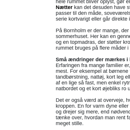
hele rummet bliver oplyst, gør en
Nætter
kan det desuden have st
passer til den måde, soveværel
serie kortvarigt eller går direkte 
På Bornholm er der mange, der d
sommerhuset. Her kan en genne
og en topmadras, der støtter kro
rummet bruges på flere måder i 
Små ændringer der mærkes i
Erfaringen fra mange familier er, 
mest. For eksempel at børnene 
tandbørstning, nattøj, kort leg
af en lige så fast, men enkel r
natbordet og et kort øjebliks ro 
Det er også værd at overveje, h
kroppen. En for varm dyne eller 
og drejer sig mere, end nødvend
tænke over, hvordan man rent fak
meget stille.