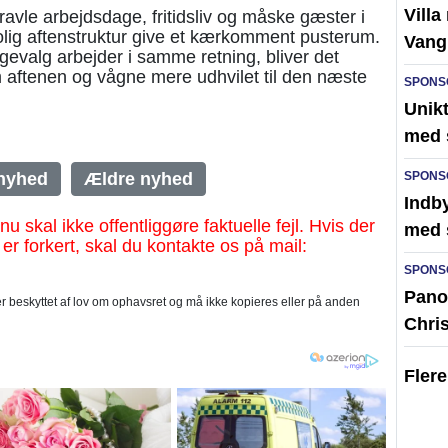
Villa
avle arbejdsdage, fritidsliv og måske gæster i
lig aftenstruktur give et kærkomment pusterum.
Vang
gevalg arbejder i samme retning, bliver det
 om aftenen og vågne mere udhvilet til den næste
SPONS
Unik
med 
nyhed
Ældre nyhed
SPONS
Indby
al ikke offentliggøre faktuelle fejl. Hvis der
med 
 er forkert, skal du kontakte os på mail:
SPONS
Pano
 beskyttet af lov om ophavsret og må ikke kopieres eller på anden
Chri
Fler