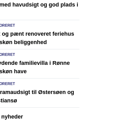
 med havudsigt og god plads i
ORERET
t og pænt renoveret feriehus
skøn beliggenhed
ORERET
dende familievilla i Rønne
skøn have
ORERET
ramaudsigt til Østersøen og
stiansø
e nyheder