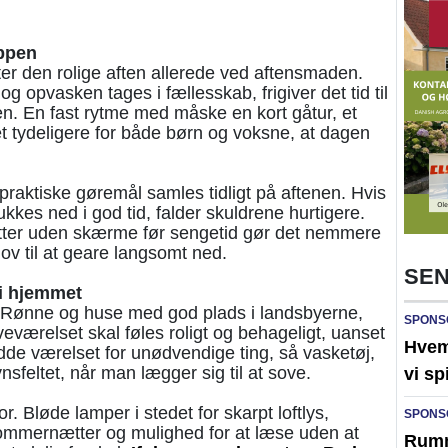
oppen
r den rolige aften allerede ved aftensmaden.
 og opvasken tages i fællesskab, frigiver det tid til
en. En fast rytme med måske en kort gåtur, et
et tydeligere for både børn og voksne, at dagen
praktiske gøremål samles tidligt på aftenen. Hvis
ukkes ned i god tid, falder skuldrene hurtigere.
tter uden skærme før sengetid gør det nemmere
 lov til at geare langsomt ned.
SEN
i hjemmet
i Rønne og huse med god plads i landsbyerne,
SPONS
ærelset skal føles roligt og behageligt, uanset
Hvem 
rydde værelset for unødvendige ting, så vasketøj,
ynsfeltet, når man lægger sig til at sove.
vi sp
. Bløde lamper i stedet for skarpt loftlys,
SPONS
sommernætter og mulighed for at læse uden at
Rumme