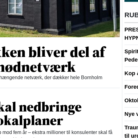
RU
PRE
HYP
en bliver del af
Spir
t nødnetværk
Peder
Kop 
enhængende netværk, der dækker hele Bornholm
Fore
skal nedbringe
Okto
lokalplaner
Nye 
Traum
 mod fem år – ekstra millioner til konsulenter skal få
til u