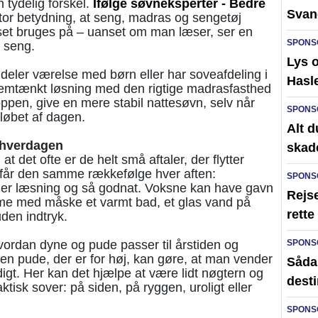
 tydelig forskel.
Ifølge søvneksperter - Bedre
Svan
or betydning, at seng, madras og sengetøj
set bruges på – uanset om man læser, ser en
SPONS
i seng.
Lys 
eler værelse med børn eller har soveafdeling i
Hasl
mtænkt løsning med den rigtige madrasfasthed
ppen, give en mere stabil nattesøvn, selv når
SPONS
løbet af dagen.
Alt d
 hverdagen
skad
at det ofte er de helt små aftaler, der flytter
får den samme rækkefølge hver aften:
SPONS
 eller læsning og så godnat. Voksne kan have gavn
Rejse
ytme med måske et varmt bad, et glas vand på
rett
uden indtryk.
vordan dyne og pude passer til årstiden og
SPONS
en pude, der er for høj, kan gøre, at man vender
Sådan
igt. Her kan det hjælpe at være lidt nøgtern og
desti
tisk sover: på siden, på ryggen, uroligt eller
SPONS