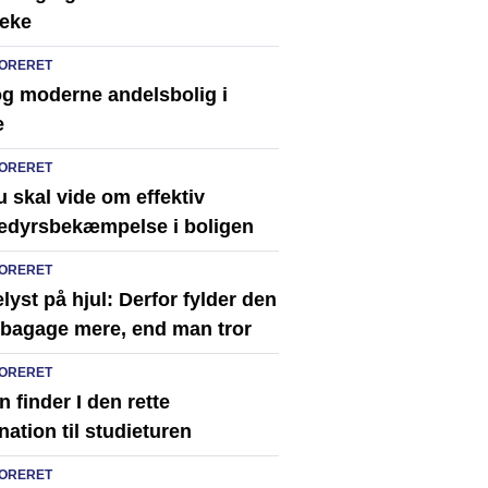
eke
ORERET
og moderne andelsbolig i
e
ORERET
u skal vide om effektiv
edyrsbekæmpelse i boligen
ORERET
lyst på hjul: Derfor fylder den
e bagage mere, end man tror
ORERET
 finder I den rette
nation til studieturen
ORERET