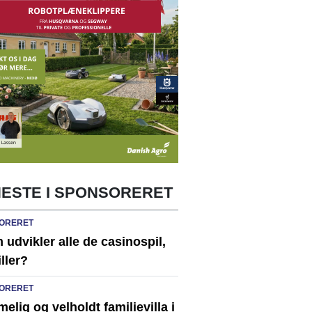
ESTE I SPONSORERET
ORERET
udvikler alle de casinospil,
iller?
ORERET
lig og velholdt familievilla i