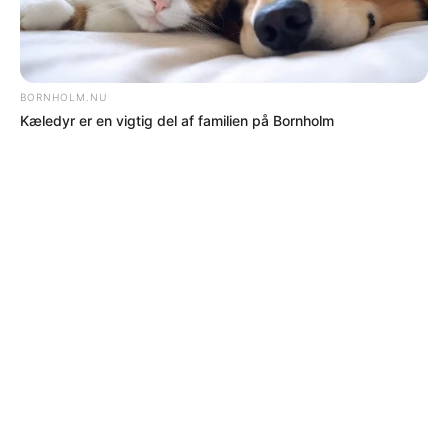
sammenligning mulig.
Certificerede udbydere lægger som
udgangspunkt information om RTP og
volatility frem i hver enkelt spilbeskrivelse,
og data valideres løbende af uafhængige
tredjeparter. Testlaboratorier som GLI og
BMM Testlabs kontrollerer spilmotorerne og
de tilhørende odds, så de oplyste tal
afspejler den faktiske kode bag titlen.
For information om ansvarligt spil, besøg
.
Spillemyndigheden