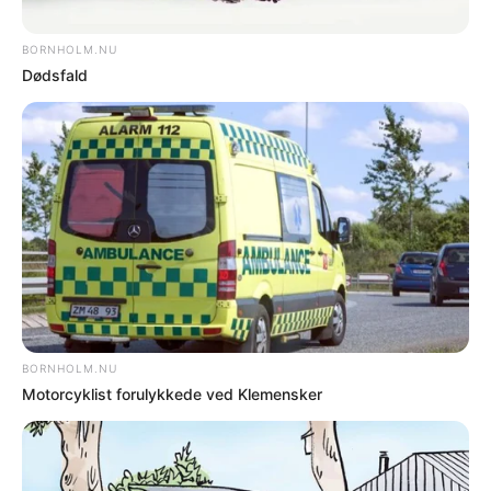
Sådan afkoder du RTP
og volatility på
spillemaskiner online
ANNONCEINDHOLD
Fredag 24-4-26 - 13:55