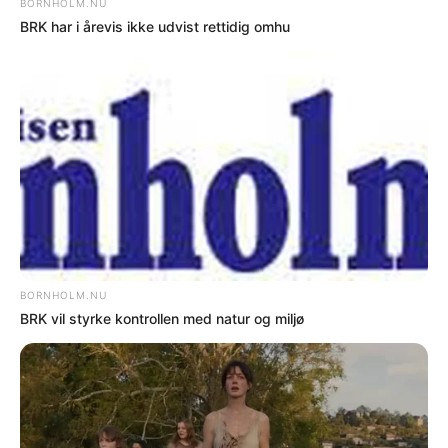
spin. Da tallet kun realiseres over mange
tusinde spin, kan kortere sessioner afvige
markant både opad og nedad uden at
bryde den underliggende matematik.
Volatility og risikoprofil
Volatility, også kaldet varians, beskriver,
hvordan udbetalingerne fordeler sig over
tid. Ligesom forbrugere kan vælge mellem
forskellige genrer af underholdning på
,
TV
findes der tilsvarende inddelinger inden for
digitale spilleautomater, hvor volatility
definerer, om gevinsterne kommer ofte i
små portioner eller sjældent i større beløb.
Kategorien er central for, hvordan en