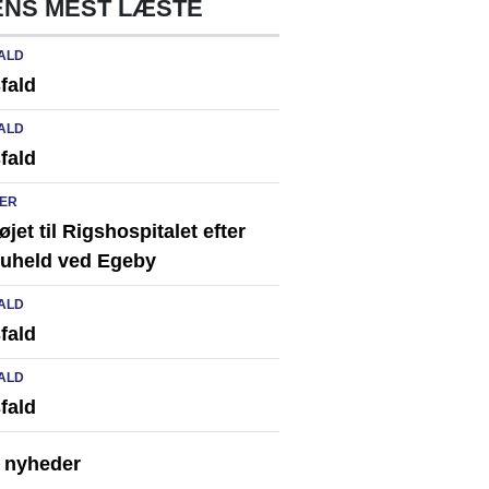
NS MEST LÆSTE
ALD
fald
ALD
fald
ER
løjet til Rigshospitalet efter
ikuheld ved Egeby
ALD
fald
ALD
fald
e nyheder