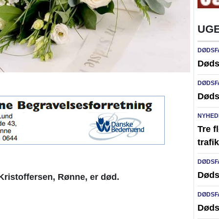
UGE
DØDSF
Døds
DØDSF
Døds
NYHED
Tre f
traf
DØDSF
Døds
Kristoffersen, Rønne, er død.
DØDSF
Døds