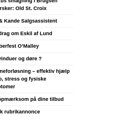
itus smagning i Brugsen
sker: Old St. Croix
& Kande Salgsassistent
drag om Eskil af Lund
berfest O’Malley
vinduer og døre ?
eforløsning – effektiv hjælp
ro, stress og fysiske
tomer
opmærksom på dine tilbud
yk rubrikannonce