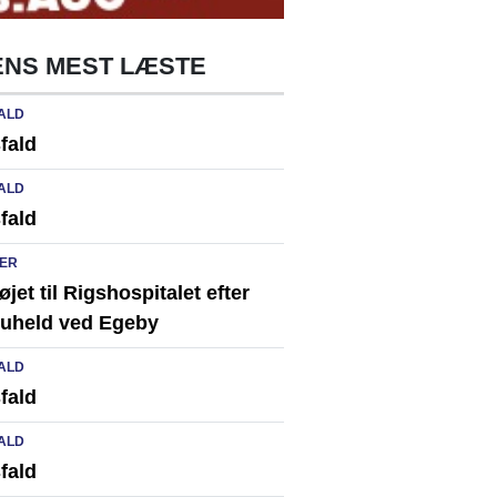
NS MEST LÆSTE
ALD
fald
ALD
fald
ER
løjet til Rigshospitalet efter
ikuheld ved Egeby
ALD
fald
ALD
fald