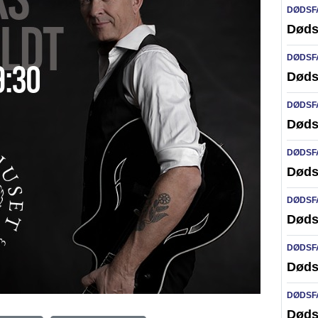
DØDSF
Døds
DØDSF
Døds
DØDSF
Døds
DØDSF
Døds
DØDSF
Døds
DØDSF
Døds
DØDSF
Døds