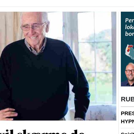
RU
PRE
HYP