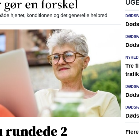
 gør en forskel
UGE
åde hjertet, konditionen og det generelle helbred
DØDSF
Døds
DØDSF
Døds
NYHED
Tre f
traf
DØDSF
Døds
DØDSF
Døds
 rundede 2
Fler