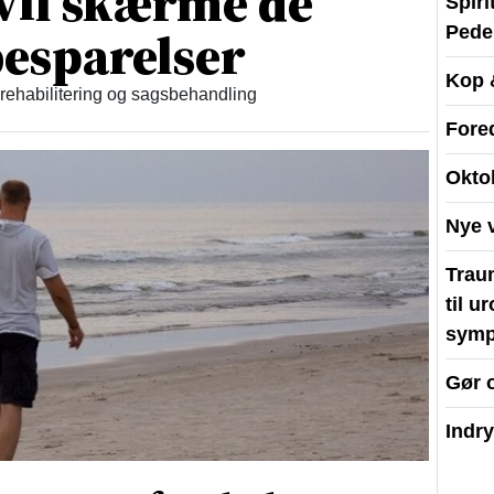
vil skærme de
Spir
esparelser
Peder
Kop 
 rehabilitering og sagsbehandling
Fore
Okto
Nye 
Traum
til u
symp
Gør 
Indr