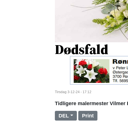
Dødsfald
Tirsdag 3-12-24 - 17:12
Tidligere malermester Vilmer 
DEL
Print