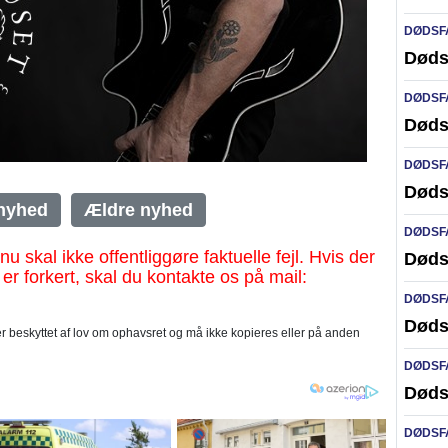
DØDSF
Døds
DØDSF
Døds
DØDSF
Døds
nyhed
Ældre nyhed
DØDSF
al ikke offentliggøre faktuelle fejl. Hvis der
Døds
 er forkert, skal du kontakte os på mail:
DØDSF
Døds
 beskyttet af lov om ophavsret og må ikke kopieres eller på anden
DØDSF
Døds
DØDSF