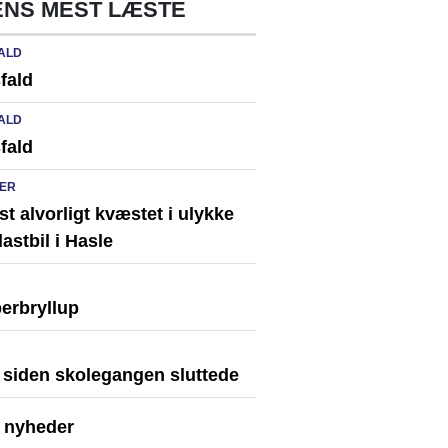
NS MEST LÆSTE
ALD
fald
ALD
fald
ER
st alvorligt kvæstet i ulykke
astbil i Hasle
erbryllup
r siden skolegangen sluttede
e nyheder