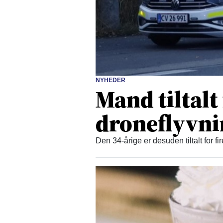
NYHEDER
Mand tiltalt
droneflyvn
Den 34-årige er desuden tiltalt for fi