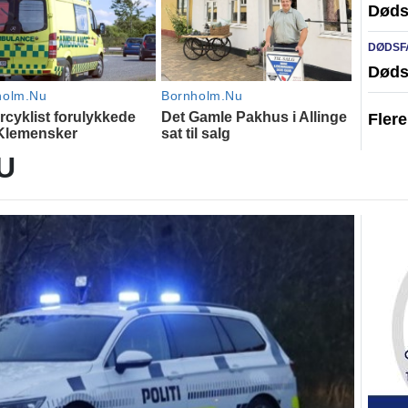
Døds
DØDSF
Døds
Fler
U