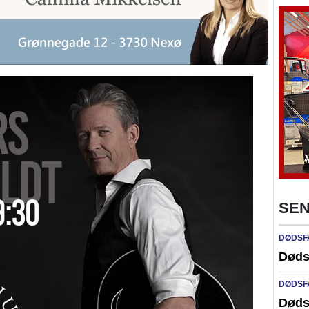
SEN
DØDSF
Døds
DØDSF
Døds