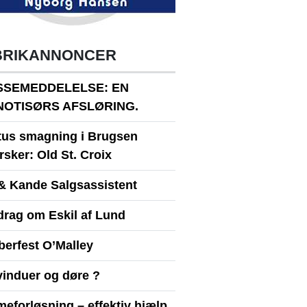
BRIKANNONCER
SSEMEDDELELSE: EN
NOTISØRS AFSLØRING.
itus smagning i Brugsen
sker: Old St. Croix
& Kande Salgsassistent
drag om Eskil af Lund
berfest O’Malley
vinduer og døre ?
eforløsning – effektiv hjælp