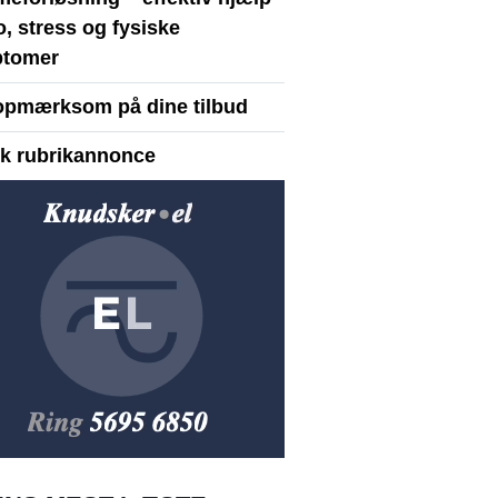
ro, stress og fysiske
tomer
opmærksom på dine tilbud
yk rubrikannonce