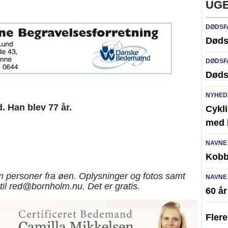
UGE
DØDSF
Døds
DØDSF
Døds
NYHED
. Han blev 77 år.
Cykli
med l
NAVNE
Kobb
 personer fra øen. Oplysninger og fotos samt
NAVNE
til red@bornholm.nu. Det er gratis.
60 å
Fler