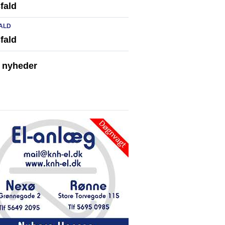
fald
ALD
fald
e nyheder