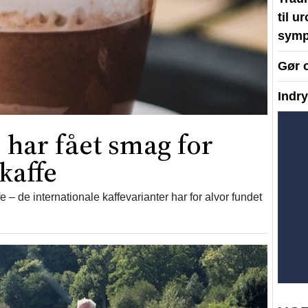
til u
symp
Gør 
Indr
har fået smag for
kaffe
fe – de internationale kaffevarianter har for alvor fundet