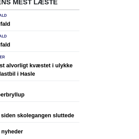
NS MEST LÆSTE
ALD
fald
ALD
fald
ER
st alvorligt kvæstet i ulykke
astbil i Hasle
erbryllup
r siden skolegangen sluttede
e nyheder