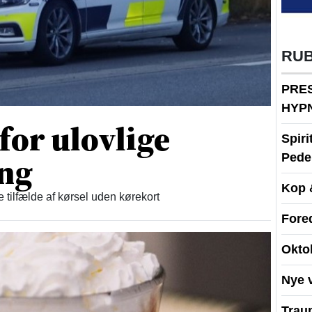
RU
PRE
HYP
 for ulovlige
Spir
ing
Peder
Kop 
re tilfælde af kørsel uden kørekort
Fore
Okto
Nye 
Traum