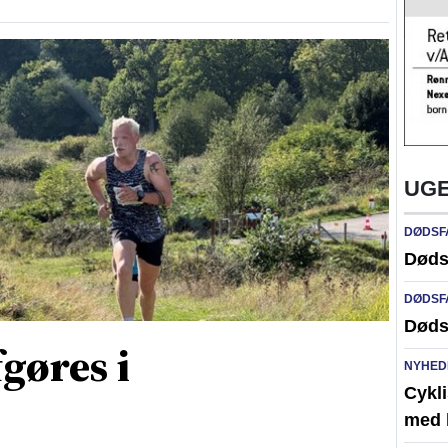
UGE
DØDSF
Døds
DØDSF
Døds
gøres i
NYHED
Cykli
med l