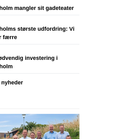
holm mangler sit gadeteater
holms største udfordring: Vi
r færre
ødvendig investering i
holm
e nyheder