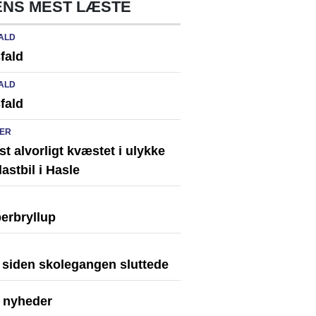
NS MEST LÆSTE
ALD
fald
ALD
fald
ER
st alvorligt kvæstet i ulykke
astbil i Hasle
erbryllup
r siden skolegangen sluttede
e nyheder