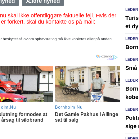
nyhed
Ældre nyhed
LEDER
al ikke offentliggøre faktuelle fejl. Hvis der
Turi
 er forkert, skal du kontakte os på mail:
et dy
LEDER
 beskyttet af lov om ophavsret og må ikke kopieres eller på anden
Bornh
LEDER
Små 
LEDER
Bornh
købe
LEDER
Polit
sige 
LEDER