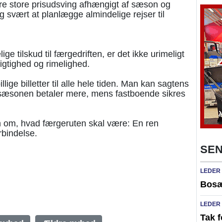
e store prisudsving afhængigt af sæson og
g svært at planlægge almindelige rejser til
ge tilskud til færgedriften, er det ikke urimeligt
igtighed og rimelighed.
llige billetter til alle hele tiden. Man kan sagtens
højsæsonen betaler mere, mens fastboende sikres
n om, hvad færgeruten skal være: En ren
rbindelse.
SEN
LEDER
Bosæ
LEDER
Tak f