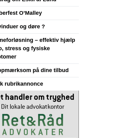
berfest O’Malley
vinduer og døre ?
eforløsning – effektiv hjælp
ro, stress og fysiske
tomer
opmærksom på dine tilbud
yk rubrikannonce