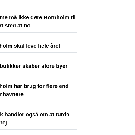
sme må ikke gøre Bornholm til
rt sted at bo
olm skal leve hele året
butikker skaber store byer
olm har brug for flere end
nhavnere
ik handler også om at turde
nej