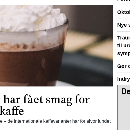
Okto
Nye 
Traum
til u
symp
Gør 
Indr
har fået smag for
kaffe
fe – de internationale kaffevarianter har for alvor fundet