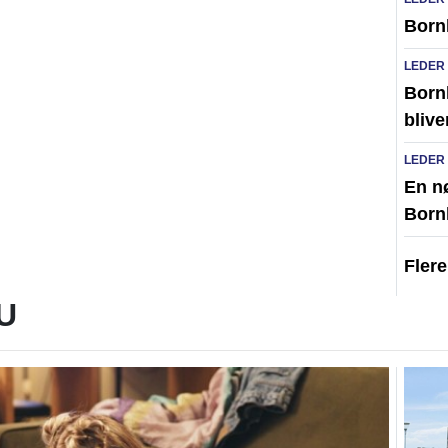
Born
LEDER
Born
blive
LEDER
En n
Born
Fler
U