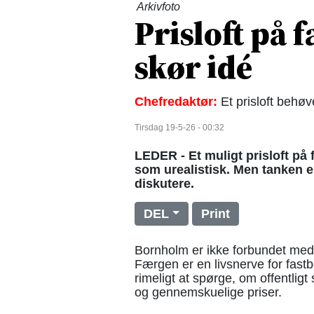
Arkivfoto
Prisloft på 
skør idé
Chefredaktør:
Et prisloft behøver
Tirsdag 19-5-26 - 00:32
LEDER - Et muligt prisloft på 
som urealistisk. Men tanken e
diskutere.
DEL
Print
Bornholm er ikke forbundet med 
Færgen er en livsnerve for fast
rimeligt at spørge, om offentlig
og gennemskuelige priser.