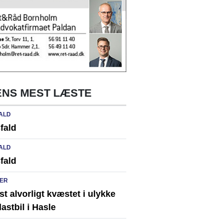
NS MEST LÆSTE
ALD
fald
ALD
fald
ER
st alvorligt kvæstet i ulykke
astbil i Hasle