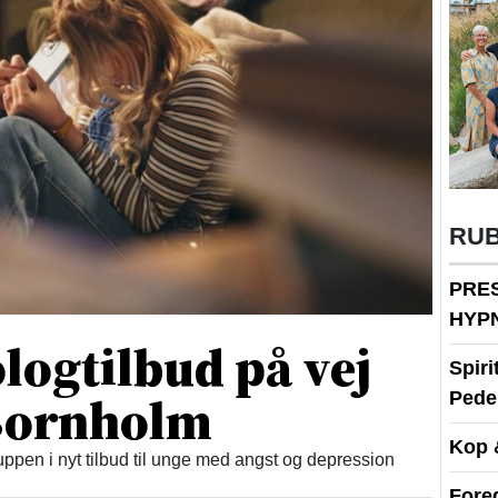
RU
PRE
HYP
logtilbud på vej
Spir
 Bornholm
Peder
Kop 
ppen i nyt tilbud til unge med angst og depression
Fore