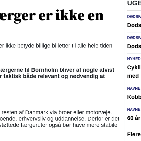
UGE
færger er ikke en
DØDSF
Døds
DØDSF
 ikke betyde billige billetter til alle hele tiden
Døds
NYHED
Cykli
færgerne til Bornholm bliver af nogle afvist
med l
r faktisk både relevant og nødvendig at
NAVNE
Kobb
NAVNE
resten af Danmark via broer eller motorveje.
60 å
boende, erhvervsliv og uddannelse. Derfor er det
t støttede færgeruter også bør have mere stabile
Fler