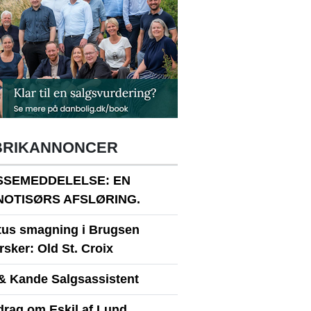
BRIKANNONCER
SSEMEDDELELSE: EN
NOTISØRS AFSLØRING.
itus smagning i Brugsen
sker: Old St. Croix
& Kande Salgsassistent
drag om Eskil af Lund