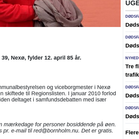
UGE
DØDSF
Døds
DØDSF
Døds
9, Nexø, fylder 12. april 85 år.
NYHED
Tre f
traf
ommunalbestyrelsen og viceborgmester i Nexø
DØDSF
skiftede til Regionslisten. I januar 2010 forlod
Døds
iden deltaget i samfundsdebatten med især
DØDSF
Døds
m mærkedage for personer bosiddende på øen.
pr. e-mail til red@bornholm.nu. Det er gratis.
Fler