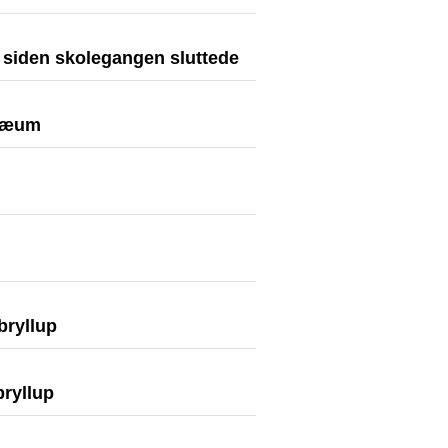
r siden skolegangen sluttede
læum
bryllup
bryllup