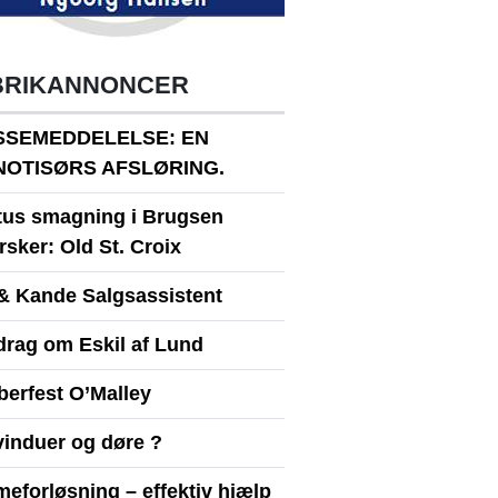
BRIKANNONCER
SSEMEDDELELSE: EN
NOTISØRS AFSLØRING.
itus smagning i Brugsen
sker: Old St. Croix
& Kande Salgsassistent
drag om Eskil af Lund
berfest O’Malley
vinduer og døre ?
eforløsning – effektiv hjælp