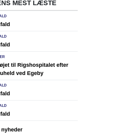
NS MEST LÆSTE
ALD
fald
ALD
fald
ER
løjet til Rigshospitalet efter
ikuheld ved Egeby
ALD
fald
ALD
fald
e nyheder