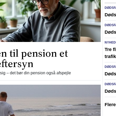
DØDSF
Døds
DØDSF
Døds
NYHED
n til pension et
Tre f
traf
eftersyn
DØDSF
ig – det bør din pension også afspejle
Døds
DØDSF
Døds
Fler