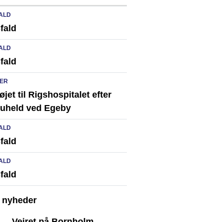
ALD
fald
ALD
fald
ER
løjet til Rigshospitalet efter
ikuheld ved Egeby
ALD
fald
ALD
fald
e nyheder
Vejret på Bornholm