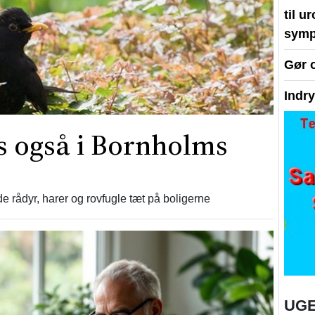
til u
symp
Gør 
Indr
es også i Bornholms
e rådyr, harer og rovfugle tæt på boligerne
UGE