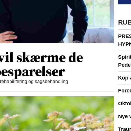
RU
PRE
HYP
vil skærme de
Spir
esparelser
Peder
Kop 
 rehabilitering og sagsbehandling
Fore
Okto
Nye 
Traum