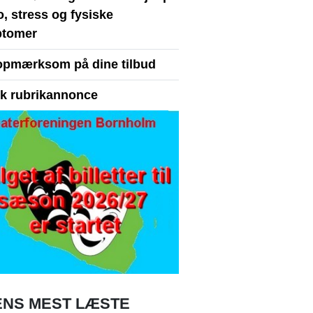
ro, stress og fysiske
tomer
opmærksom på dine tilbud
yk rubrikannonce
NS MEST LÆSTE