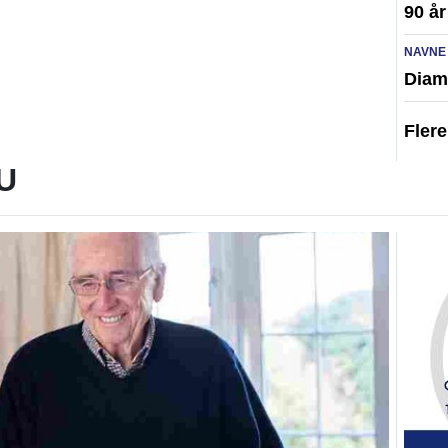
90 år
NAVNE
Diam
Fler
U