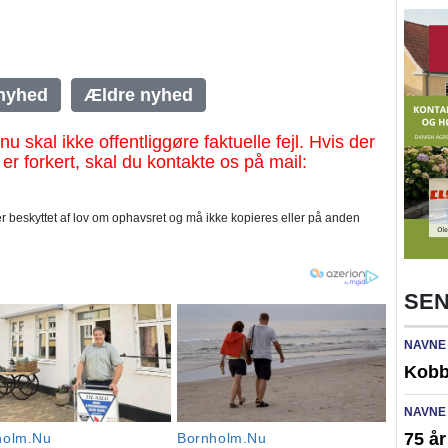
nyhed
Ældre nyhed
al ikke offentliggøre faktuelle fejl. Hvis der
 er forkert, skal du kontakte os på mail:
 beskyttet af lov om ophavsret og må ikke kopieres eller på anden
SEN
NAVNE
Kobb
NAVNE
75 år