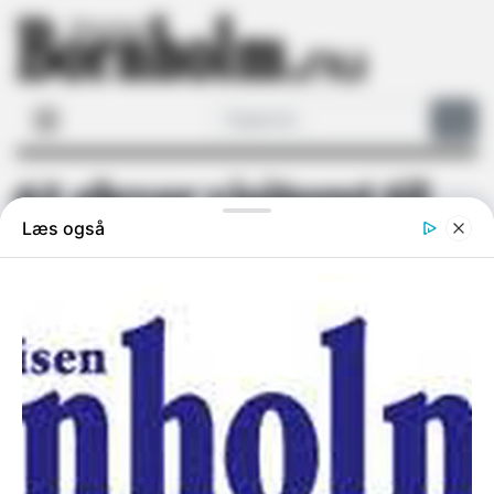
61 elever visiteret til
specialtilbud
Flere børn får behov for særlige
undervisningstilbud
Onsdag 3-6-26 - 07:46