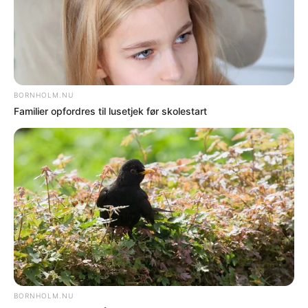
UGENS MEST LÆSTE
DØDSFALD
Dødsfald
NYHEDER
Tre fløjet til Rigshospitalet efter trafikuheld ved
Egeby
DØDSFALD
Dødsfald
DØDSFALD
Dødsfald
NYHEDER
Cyklist alvorligt kvæstet i ulykke med lastbil i
Hasle