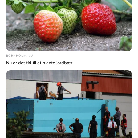
gennemført i marts. Derudover har seks
elever fået bevilget støtte til ophold på
specialefterskole.
DEL
Print
Når det nye skoleår begynder efter
sommerferien, forventes 257 elever at
være tilknyttet kommunens
specialundervisningstilbud.
Ifølge Center for Børn og Læring er alle
visiterede elever placeret i tilbud, der
matcher deres behov.