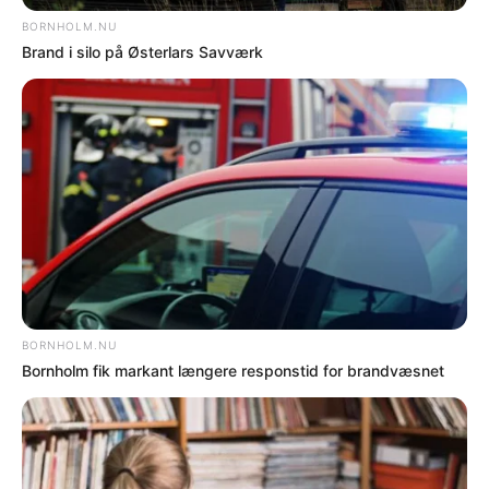
Nyere nyhed
Ældre nyhed
FORKERTE FAKTA? Bornholm.nu skal ikke
offentliggøre faktuelle fejl. Hvis der er noget
i denne artikel, du føler er forkert, skal du
kontakte os på mail: red@bornholm.nu.
© Copyright 2026 Bornholm.nu. Denne artikel er beskyttet af lov om
ophavsret og må ikke kopieres eller på anden måde videreudnyttes uden
særlig aftale.