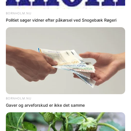
RØNNE – I alt 61 bornholmske elever er i
år visiteret til vidtgående
specialundervisning.
Det viser årets hovedvisitation, som blev