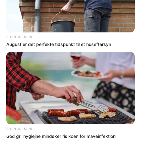
NOTER
Graffiti på husmur i Rønne – politiet søger
vidner
NOTER
To varebiler havde for meget vægt ved færgen
NOTER
33-årig fik bøde for at køre uden hjelm på el-
løbehjul
NOTER
Turistbus ramte personbil ved Ekkodalen
NOTER
Bilist fik bøde for manglende sele
NOTER
Cyklist fik bøde for mobilbrug