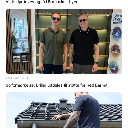
Flere nyheder
SENESTE I NOTER
NOTER
Bilist taget med håndholdt mobil under kørsel
NOTER
Chauffør fik straksbøde på 6.000 kroner
NOTER
Overlæsset varebil ved færgen –
virksomhedsejer sigtet
NOTER
Politiet søger vidner efter påkørsel ved
Snogebæk Røgeri