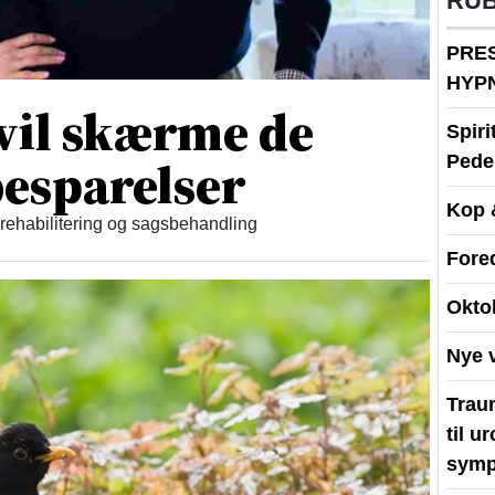
RU
PRE
HYP
vil skærme de
Spir
esparelser
Peder
Kop 
 rehabilitering og sagsbehandling
Fore
Okto
Nye 
Traum
til u
symp