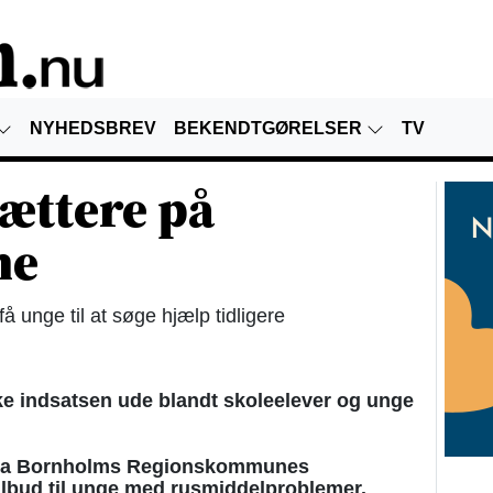
NYHEDSBREV
BEKENDTGØRELSER
TV
tættere på
ne
å unge til at søge hjælp tidligere
ke indsatsen ude blandt skoleelever og unge
 fra Bornholms Regionskommunes
ilbud til unge med rusmiddelproblemer.