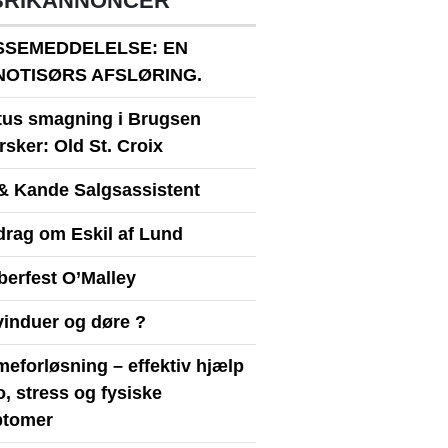
BRIKANNONCER
SSEMEDDELELSE: EN
NOTISØRS AFSLØRING.
itus smagning i Brugsen
sker: Old St. Croix
& Kande Salgsassistent
drag om Eskil af Lund
berfest O’Malley
vinduer og døre ?
eforløsning – effektiv hjælp
ro, stress og fysiske
tomer