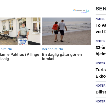
SEN
NOTER
To v
ved 
NOTER
33-år
hjelm
NOTER
Turi
Ekko
NOTER
Bilis
NOTER