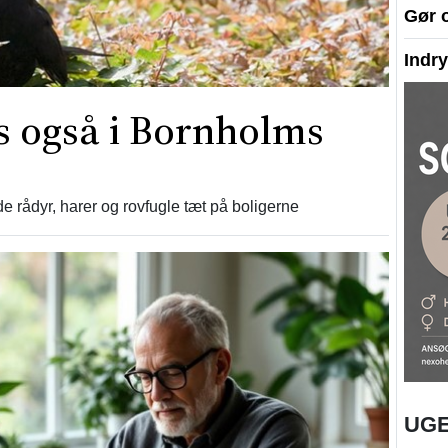
Gør 
Indr
es også i Bornholms
e rådyr, harer og rovfugle tæt på boligerne
UGE