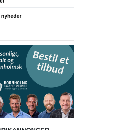
iet
e nyheder