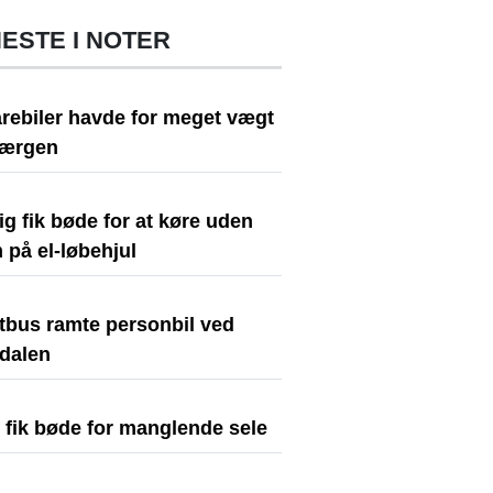
ESTE I NOTER
arebiler havde for meget vægt
færgen
ig fik bøde for at køre uden
 på el-løbehjul
stbus ramte personbil ved
dalen
t fik bøde for manglende sele