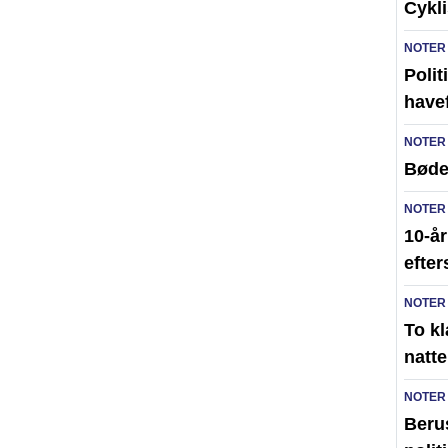
Cykli
NOTER
Poli
have
NOTER
Bøde
NOTER
10-år
efte
NOTER
To kl
natte
NOTER
Berus