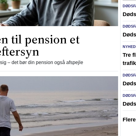
DØDSF
Døds
DØDSF
n til pension et
Døds
eftersyn
NYHED
Tre f
ig – det bør din pension også afspejle
traf
DØDSF
Døds
DØDSF
Døds
Fler