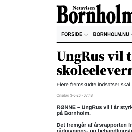
FORSIDE
BORNHOLM.NU
UngRus vil 
skoleelever
Flere fremskudte indsatser skal f
Onsdag 3-6-26 - 07:48
RØNNE – UngRus vil i år styr
på Bornholm.
Det fremgår af årsrapporten
rådgivnings- og behandlingst