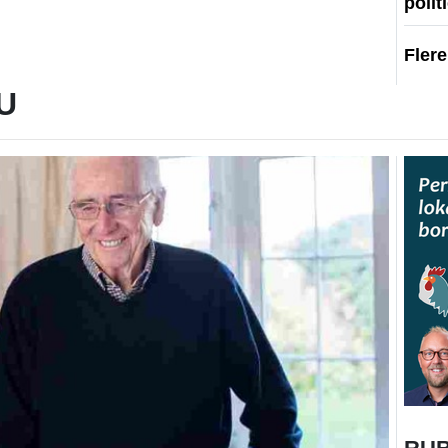
polit
Fler
U