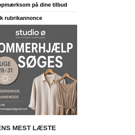
opmærksom på dine tilbud
yk rubrikannonce
NS MEST LÆSTE