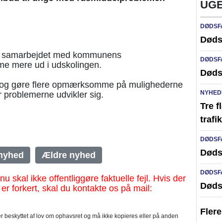
UGE
DØDSF
Døds
rke samarbejdet med kommunens
DØDSF
me mere ud i udskolingen.
Døds
re og gøre flere opmærksomme på mulighederne
NYHED
r problemerne udvikler sig.
Tre f
traf
DØDSF
Døds
nyhed
Ældre nyhed
DØDSF
al ikke offentliggøre faktuelle fejl. Hvis der
Døds
 er forkert, skal du kontakte os på mail:
Fler
 beskyttet af lov om ophavsret og må ikke kopieres eller på anden