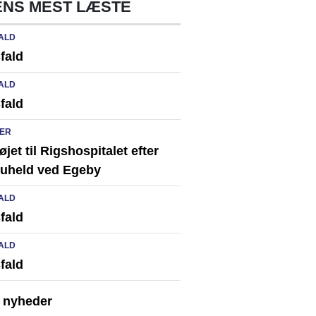
NS MEST LÆSTE
ALD
fald
ALD
fald
ER
løjet til Rigshospitalet efter
ikuheld ved Egeby
ALD
fald
ALD
fald
e nyheder