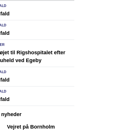
ALD
fald
ALD
fald
ER
løjet til Rigshospitalet efter
ikuheld ved Egeby
ALD
fald
ALD
fald
e nyheder
Vejret på Bornholm