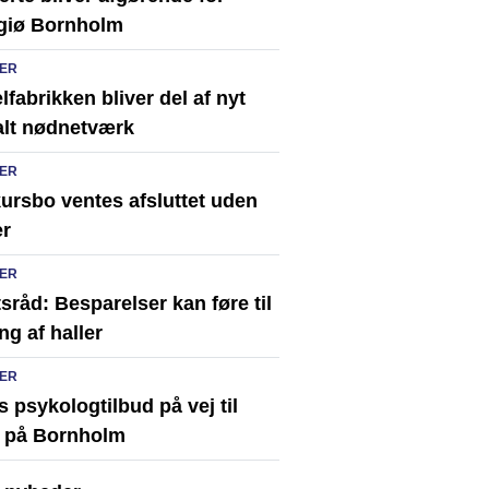
giø Bornholm
ER
fabrikken bliver del af nyt
alt nødnetværk
ER
ursbo ventes afsluttet uden
er
ER
sråd: Besparelser kan føre til
ng af haller
ER
s psykologtilbud på vej til
 på Bornholm