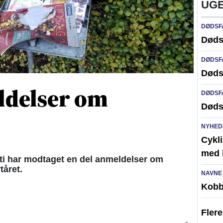
UGE
DØDSF
Døds
DØDSF
Døds
ldelser om
DØDSF
Døds
NYHED
Cykli
med l
 har modtaget en del anmeldelser om
tåret.
NAVNE
Kobb
Fler