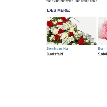
måde videreudnyttes uden særlig aftale.