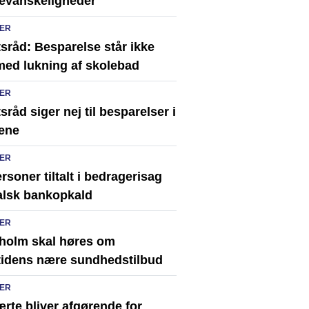
vevanskeligheder
ER
sråd: Besparelse står ikke
med lukning af skolebad
ER
sråd siger nej til besparelser i
ene
ER
rsoner tiltalt i bedragerisag
alsk bankopkald
ER
holm skal høres om
tidens nære sundhedstilbud
ER
rte bliver afgørende for