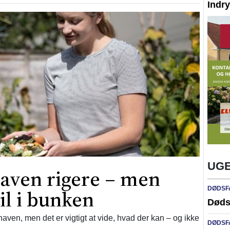
Indr
UGE
aven rigere – men
DØDSF
til i bunken
Døds
ven, men det er vigtigt at vide, hvad der kan – og ikke
DØDSF