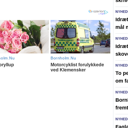
skri
NYHED
Idræt
mål 
NYHED
Idræt
skov
NYHED
To pe
om f
NYHED
Born
frem
NYHED
Faglæ