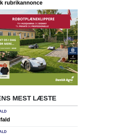
yk rubrikannonce
NS MEST LÆSTE
ALD
fald
ALD