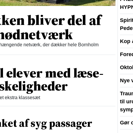
HYP
en bliver del af
Spir
t nødnetværk
Peder
Kop 
enhængende netværk, der dækker hele Bornholm
Fore
il elever med læse-
Okto
skeligheder
Nye 
Traum
et ekstra klassesæt
til u
symp
nket af syg passager
Gør 