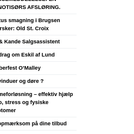
NOTISØRS AFSLØRING.
itus smagning i Brugsen
sker: Old St. Croix
& Kande Salgsassistent
drag om Eskil af Lund
berfest O’Malley
vinduer og døre ?
eforløsning – effektiv hjælp
ro, stress og fysiske
tomer
opmærksom på dine tilbud