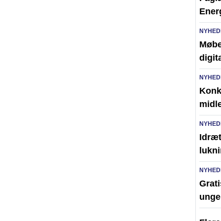
Ener
NYHED
Møbel
digit
NYHED
Konk
midl
NYHED
Idræt
lukni
NYHED
Grati
unge