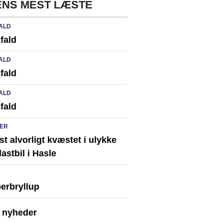
NS MEST LÆSTE
ALD
fald
ALD
fald
ALD
fald
ER
st alvorligt kvæstet i ulykke
astbil i Hasle
erbryllup
e nyheder