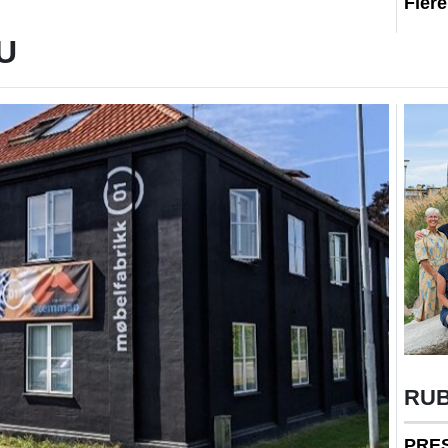
Fler
U
RU
PRE