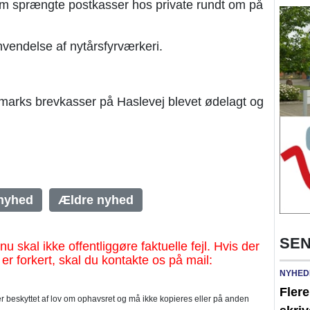
om sprængte postkasser hos private rundt om på
vendelse af nytårsfyrværkeri.
marks brevkasser på Haslevej blevet ødelagt og
nyhed
Ældre nyhed
SEN
al ikke offentliggøre faktuelle fejl. Hvis der
 er forkert, skal du kontakte os på mail:
NYHED
Flere
 beskyttet af lov om ophavsret og må ikke kopieres eller på anden