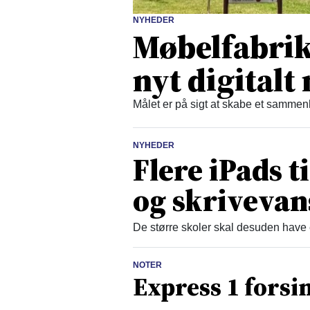
NYHEDER
Møbelfabrikk
nyt digital
Målet er på sigt at skabe et samm
NYHEDER
Flere iPads t
og skrivevan
De større skoler skal desuden have 
NOTER
Express 1 forsi