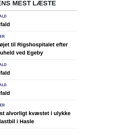
NS MEST LÆSTE
ALD
fald
ER
løjet til Rigshospitalet efter
ikuheld ved Egeby
ALD
fald
ALD
fald
ER
st alvorligt kvæstet i ulykke
astbil i Hasle