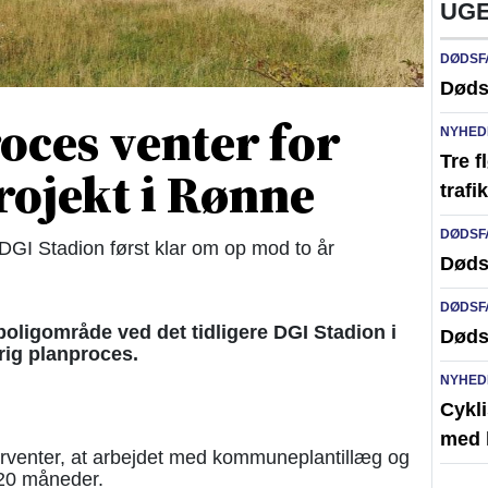
UGE
DØDSF
Døds
oces venter for
NYHED
Tre f
rojekt i Rønne
traf
DØDSF
DGI Stadion først klar om op mod to år
Døds
DØDSF
oligområde ved det tidligere DGI Stadion i
Døds
rig planproces.
NYHED
Cykli
med l
enter, at arbejdet med kommuneplantillæg og
 20 måneder.