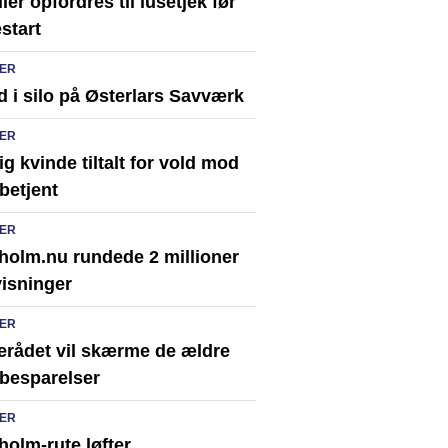
ier opfordres til lusetjek før
start
ER
 i silo på Østerlars Savværk
ER
ig kvinde tiltalt for vold mod
ibetjent
ER
holm.nu rundede 2 millioner
visninger
ER
erådet vil skærme de ældre
besparelser
ER
olm-rute løfter