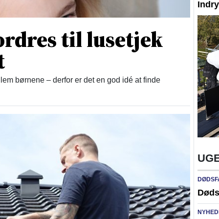
Indr
rdres til lusetjek
t
lem børnene – derfor er det en god idé at finde
UGE
DØDSF
Døds
NYHED