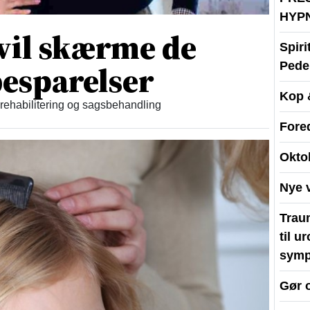
HYP
vil skærme de
Spir
esparelser
Peder
Kop 
 rehabilitering og sagsbehandling
Fore
Okto
Nye 
Traum
til u
symp
Gør 