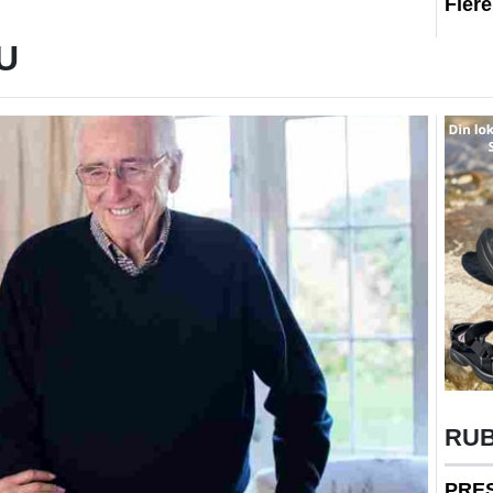
Fler
U
RU
PRE