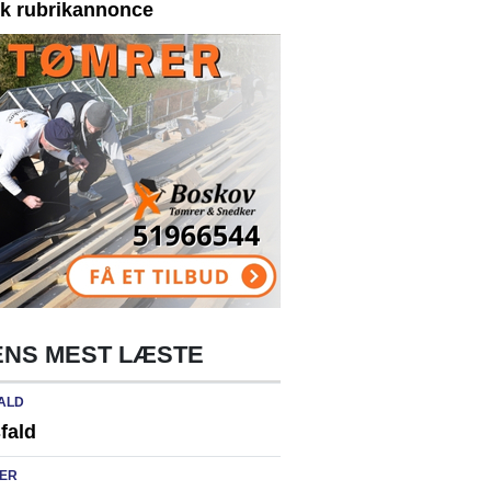
yk rubrikannonce
NS MEST LÆSTE
ALD
fald
ER