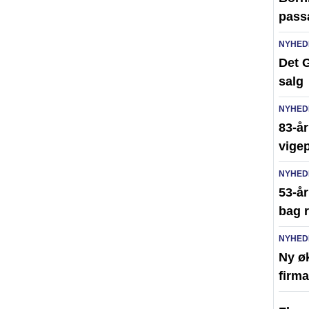
pass
NYHED
Det G
salg
NYHED
83-år
vigep
NYHED
53-å
bag r
NYHED
Ny ø
firma