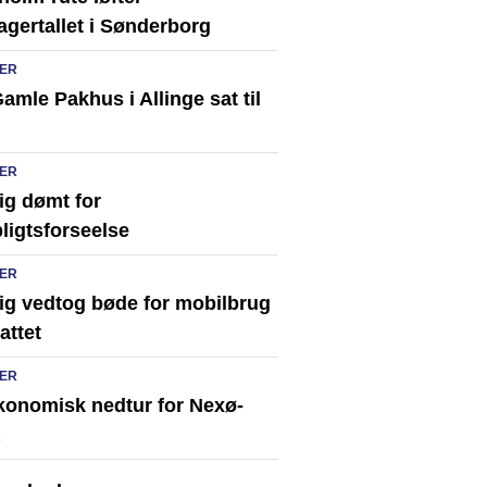
agertallet i Sønderborg
ER
amle Pakhus i Allinge sat til
ER
ig dømt for
ligtsforseelse
ER
rig vedtog bøde for mobilbrug
attet
ER
konomisk nedtur for Nexø-