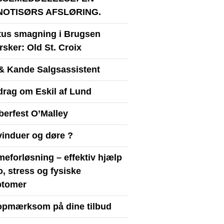
NOTISØRS AFSLØRING.
itus smagning i Brugsen
sker: Old St. Croix
& Kande Salgsassistent
drag om Eskil af Lund
berfest O’Malley
vinduer og døre ?
eforløsning – effektiv hjælp
ro, stress og fysiske
tomer
opmærksom på dine tilbud