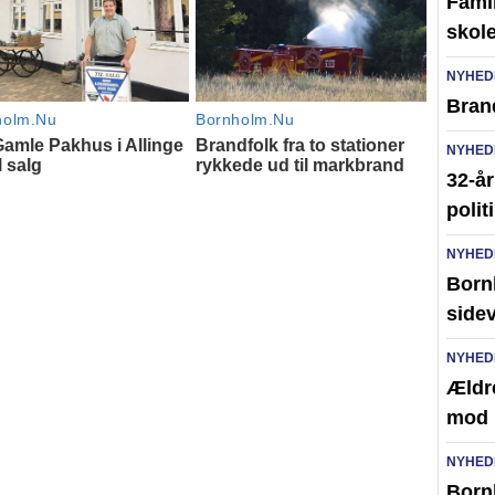
Famil
skole
NYHED
Brand
NYHED
32-år
polit
NYHED
Born
side
NYHED
Ældr
mod 
NYHED
Bornh