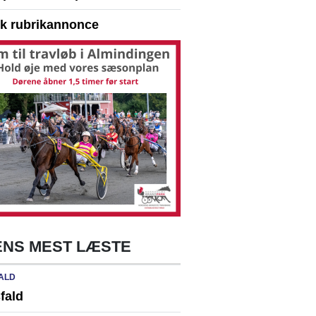
yk rubrikannonce
NS MEST LÆSTE
ALD
fald