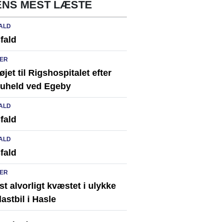
NS MEST LÆSTE
ALD
fald
ER
løjet til Rigshospitalet efter
ikuheld ved Egeby
ALD
fald
ALD
fald
ER
st alvorligt kvæstet i ulykke
astbil i Hasle