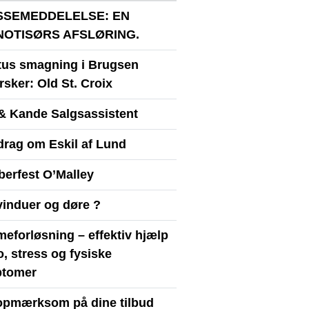
SSEMEDDELELSE: EN
NOTISØRS AFSLØRING.
itus smagning i Brugsen
sker: Old St. Croix
& Kande Salgsassistent
drag om Eskil af Lund
berfest O’Malley
vinduer og døre ?
eforløsning – effektiv hjælp
ro, stress og fysiske
tomer
opmærksom på dine tilbud