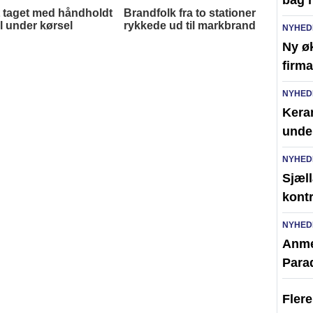
bag r
NYHED
Ny ø
firma
NYHED
Kera
unde
NYHED
Sjæll
kont
NYHED
Anme
Para
Fler