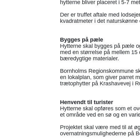
hytterne bliver placeret i 5-7 m
Der er truffet aftale med lodse
kvadratmeter i det naturskønne
Bygges på pæle
Hytterne skal bygges på pæle og
med en størrelse på mellem 15 o
bæredygtige materialer.
Bornholms Regionskommune skal d
en lokalplan, som giver parret m
trætophytter på Krashavevej i R
Henvendt til turister
Hytterne skal opføres som et over
et område ved en sø og en vari
Projektet skal være med til at ø
overnatningsmulighederne på B