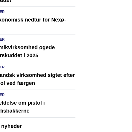
attet
ER
konomisk nedtur for Nexø-
ER
mikvirksomhed øgede
rskuddet i 2025
ER
andsk virksomhed sigtet efter
rol ved færgen
ER
ldelse om pistol i
disbakkerne
e nyheder