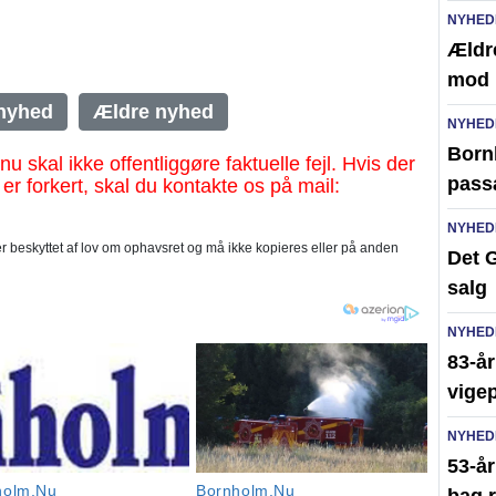
NYHED
Ældr
mod 
nyhed
Ældre nyhed
NYHED
Bornh
al ikke offentliggøre faktuelle fejl. Hvis der
pass
 er forkert, skal du kontakte os på mail:
NYHED
 beskyttet af lov om ophavsret og må ikke kopieres eller på anden
Det G
salg
NYHED
83-år
vigep
NYHED
53-å