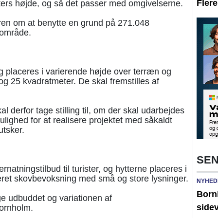
Fler
eters højde, og så det passer med omgivelserne.
jeren om at benytte en grund på 271.048
 område.
 placeres i varierende højde over terræn og
g 25 kvadratmeter. De skal fremstilles af
erfor tage stilling til, om der skal udarbejdes
ulighed for at realisere projektet med såkaldt
utsker.
SEN
natningstilbud til turister, og hytterne placeres i
eret skovbevoksning med små og store lysninger.
NYHED
Born
ge udbuddet og variationen af
side
ornholm.