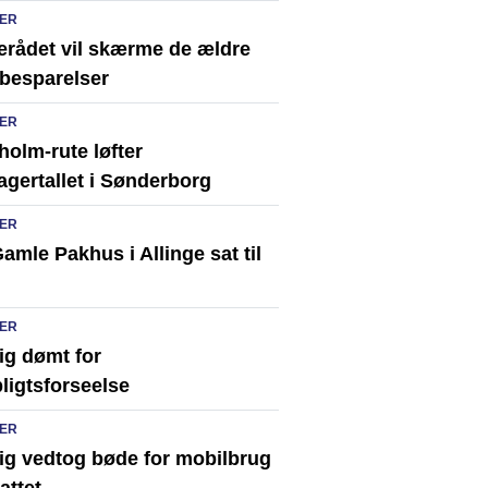
ER
erådet vil skærme de ældre
besparelser
ER
olm-rute løfter
agertallet i Sønderborg
ER
amle Pakhus i Allinge sat til
ER
ig dømt for
ligtsforseelse
ER
rig vedtog bøde for mobilbrug