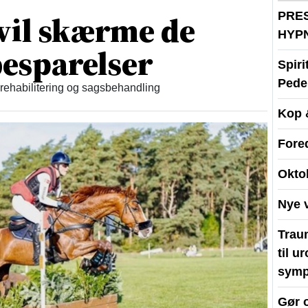
vil skærme de
PRE
HYP
esparelser
Spir
Peder
 rehabilitering og sagsbehandling
Kop 
Fore
Okto
Nye 
Traum
til u
symp
Gør 