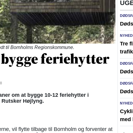
UGE
DØDSF
Døds
NYHED
Tre f
sendt til Bornholms Regionskommune.
 bygge feriehytter
traf
DØDSF
Døds
08
DØDSF
Døds
ner om at bygge 10-12 feriehytter i
 Rutsker Højlyng.
NYHED
Cykli
med l
rne, vil flytte tilbage til Bornholm og forventer at