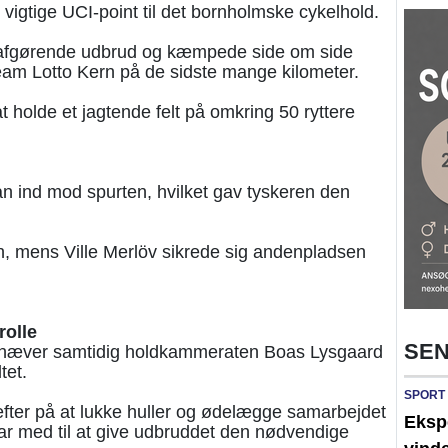
vigtige UCI-point til det bornholmske cykelhold.
 afgørende udbrud og kæmpede side om side
eam Lotto Kern på de sidste mange kilometer.
t holde et jagtende felt på omkring 50 ryttere
an ind mod spurten, hvilket gav tyskeren den
n, mens Ville Merlöv sikrede sig andenpladsen
rolle
SEN
hæver samtidig holdkammeraten Boas Lysgaard
tet.
SPORT
ter på at lukke huller og ødelægge samarbejdet
Ekspe
var med til at give udbruddet den nødvendige