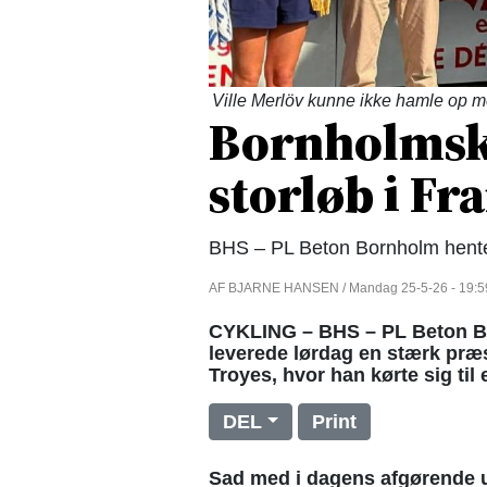
Ville Merlöv kunne ikke hamle op me
Bornholmsk
storløb i Fr
BHS – PL Beton Bornholm hented
AF BJARNE HANSEN / Mandag 25-5-26 - 19:5
CYKLING – BHS – PL Beton Bo
leverede lørdag en stærk præs
Troyes, hvor han kørte sig til
DEL
Print
Sad med i dagens afgørende 