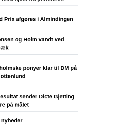
d Prix afgøres i Almindingen
nsen og Holm vandt ved
bæk
holmske ponyer klar til DM på
lottenlund
resultat sender Dicte Gjetting
re på målet
e nyheder