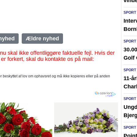
vinde
SPORT
Inter
Born
nyhed
Ældre nyhed
SPORT
30.00
al ikke offentliggøre faktuelle fejl. Hvis der
Golf
 er forkert, skal du kontakte os på mail:
SPORT
 beskyttet af lov om ophavsret og må ikke kopieres eller på anden
11-år
Char
SPORT
Ungd
Bjer
SPORT
Poin