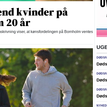
end kvinder på
 20 år
skrivning viser, at kønsfordelingen på Bornholm ventes
UGE
DØDSF
Døds
DØDSF
Døds
DØDSF
Døds
NYHED