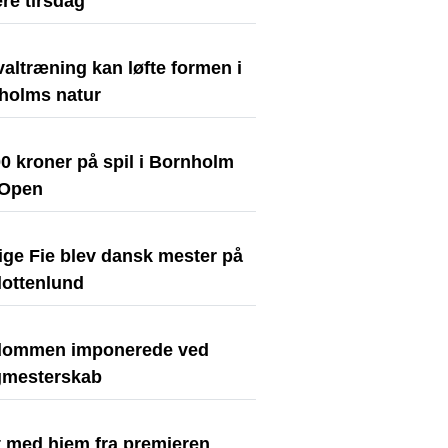
re tirsdag
valtræning kan løfte formen i
holms natur
0 kroner på spil i Bornholm
 Open
ige Fie blev dansk mester på
lottenlund
ommen imponerede ved
gmesterskab
t med hjem fra premieren