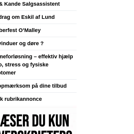
& Kande Salgsassistent
drag om Eskil af Lund
berfest O’Malley
vinduer og døre ?
eforløsning – effektiv hjælp
ro, stress og fysiske
tomer
opmærksom på dine tilbud
yk rubrikannonce