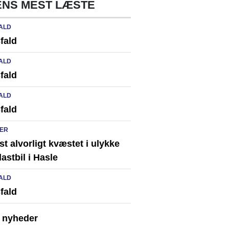
NS MEST LÆSTE
ALD
fald
ALD
fald
ALD
fald
ER
st alvorligt kvæstet i ulykke
astbil i Hasle
ALD
fald
e nyheder