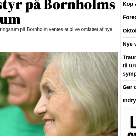
 styr på Bornholms
Kop 
rum
Fore
ingsrum på Bornholm ventes at blive omfattet af nye
Okto
Nye 
Traum
til u
symp
Gør 
Indr