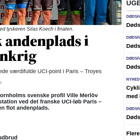
UGE
DØDSF
Døds
d tyskeren Silas Koech i finalen.
 andenplads i
DØDSF
Døds
ankrig
DØDSF
Døds
e værdifulde UCI-point i Paris – Troyes
NYHED
9
Cykli
rnholms svenske profil Ville Merlöv
med l
tation ved det franske UCI-løb Paris –
 en flot andenplads.
DØDSF
Døds
Fler
udbrud