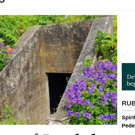
RU
Spir
Peder