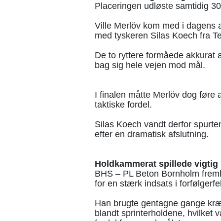
Placeringen udløste samtidig 30 
Ville Merlöv kom med i dagens
med tyskeren Silas Koech fra T
De to ryttere formåede akkurat a
bag sig hele vejen mod mål.
I finalen måtte Merlöv dog føre 
taktiske fordel.
Silas Koech vandt derfor spurte
efter en dramatisk afslutning.
Holdkammerat spillede vigtig 
BHS – PL Beton Bornholm frem
for en stærk indsats i forfølgerfel
Han brugte gentagne gange kræf
blandt sprinterholdene, hvilket 