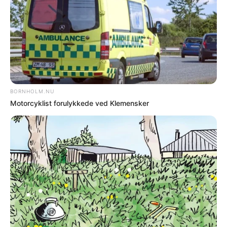
TRAV - Ponytravløbene i København i
overmorgen lørdag aflyst som følge af
coronaen.
DEL
Print
Tre unge bornholmsmere skulle ellers
deltage i løbene. En af værternes deltagere
er imidlertid testet positiv ved corona, efter
hun kom hjem fra ponyløbene på Bornholm
i søndags.
Vedkommende er den foreløbige enlige,