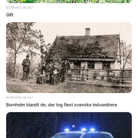
som er testet positiv blankt aktive og
officials ved ponyløbene på Bornholms
Brand Park for fire dage siden.
Nyere nyhed
Ældre nyhed
FORKERTE FAKTA? Bornholm.nu skal ikke
offentliggøre faktuelle fejl. Hvis der er noget
i denne artikel, du føler er forkert, skal du
kontakte os på mail: red@bornholm.nu.
© Copyright 2026 Bornholm.nu. Denne artikel er beskyttet af lov om