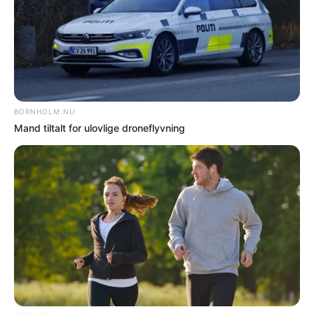
ophavsret og må ikke kopieres eller på anden måde videreudnyttes uden
særlig aftale.