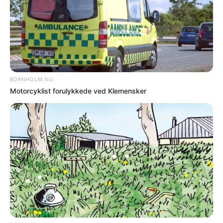
ophavsret og må ikke kopieres eller på anden måde videreudnyttes uden
særlig aftale.
UGENS MEST LÆSTE
DØDSFALD
Dødsfald
DØDSFALD
Dødsfald
DØDSFALD
Dødsfald
NYHEDER
Cyklist alvorligt kvæstet i ulykke med lastbil i
Hasle
DØDSFALD
Dødsfald