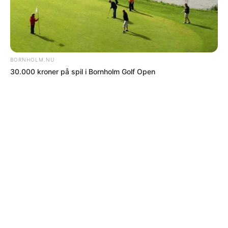
sikkerhedsrum
Omkring 150 beskyttelsesrum og sikringsrum på Bornholm
ventes at blive omfattet af nye tilsynskrav