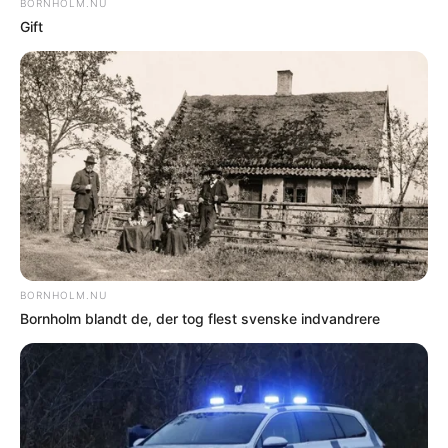
Flere nyheder
SENESTE I NOTER
NOTER
500 spildevandssager venter på behandling
NOTER
BAT mangler data om passagererne
NOTER
Express 1 forsinket af syg passager
NOTER
Politibåd kontrollerede fritidssejlere
NOTER
Bilist overså stopskilt i Nexø