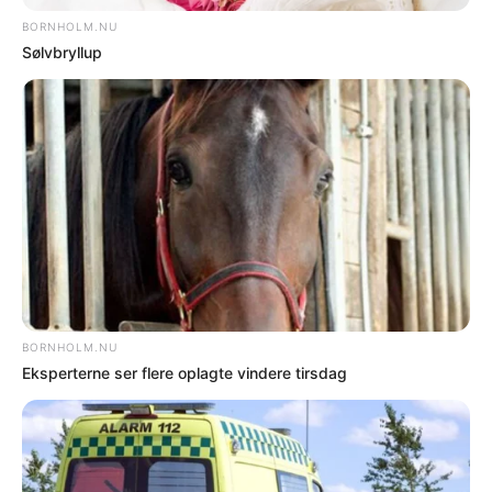
større andelsboligmarked, fremgår det af
kommunens boligstrategiske politik.
Nyere nyhed
Ældre nyhed
FORKERTE FAKTA? Bornholm.nu skal ikke
offentliggøre faktuelle fejl. Hvis der er noget
i denne artikel, du føler er forkert, skal du
kontakte os på mail: red@bornholm.nu.
© Copyright 2026 Bornholm.nu. Denne artikel er beskyttet af lov om