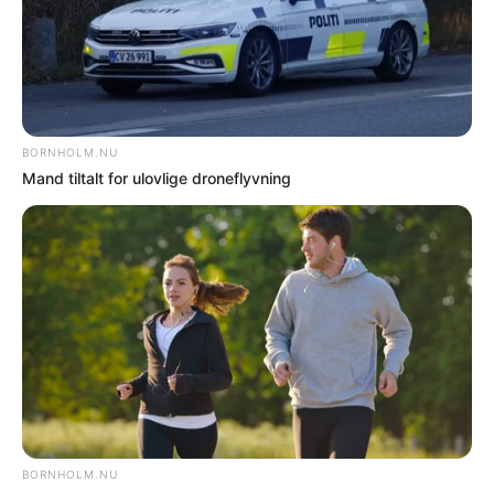
NOTER
Sten kastet gennem bilrude i Rønne
NOTER
Bilist taget med håndholdt mobil under kørsel
NOTER
Chauffør fik straksbøde på 6.000 kroner
NOTER
Overlæsset varebil ved færgen –
virksomhedsejer sigtet
NOTER
Politiet søger vidner efter påkørsel ved
Snogebæk Røgeri
Flere nyheder